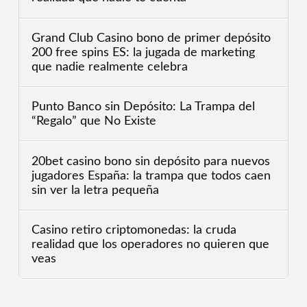
Grand Club Casino bono de primer depósito
200 free spins ES: la jugada de marketing
que nadie realmente celebra
Punto Banco sin Depósito: La Trampa del
“Regalo” que No Existe
20bet casino bono sin depósito para nuevos
jugadores España: la trampa que todos caen
sin ver la letra pequeña
Casino retiro criptomonedas: la cruda
realidad que los operadores no quieren que
veas