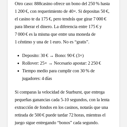
Otro caso: 888casino ofrece un bono del 250 % hasta
1 200 €, con requerimiento de 40×. Si depositas 50 €,
el casino te da 175 €, pero tendrás que girar 7 000 €
para liberar el dinero. La diferencia entre 175 € y
7 000 € es la misma que entre una moneda de
1 céntimo y una de 1 euro. No es “gratis”.
Deposito: 30 € → Bono: 90 € (3×)
Rollover: 25× → Necesario apostar: 2 250 €
Tiempo medio para cumplir con 30 % de
jugadores: 4 días
Si comparas la velocidad de Starburst, que entrega
pequeñas ganancias cada 5‑10 segundos, con la lenta
extracción de fondos en los casinos, notarás que una
retirada de 500 € puede tardar 72 horas, mientras el
juego sigue entregando “bonos” cada segundo.