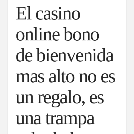
El casino
online bono
de bienvenida
mas alto no es
un regalo, es
una trampa