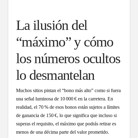
La ilusión del
“máximo” y cómo
los números ocultos
lo desmantelan
Muchos sitios pintan el “bono más alto” como si fuera
una señal luminosa de 10 000 € en la carretera. En
realidad, el 70 % de esos bonos están sujetos a límites
de ganancia de 150 €, lo que significa que incluso si
superas el requisito, el máximo que podrás retirar es
menos de una décima parte del valor prometido.