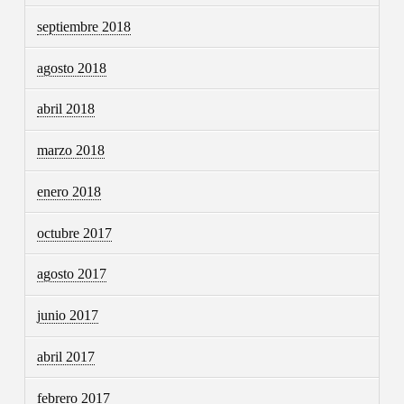
septiembre 2018
agosto 2018
abril 2018
marzo 2018
enero 2018
octubre 2017
agosto 2017
junio 2017
abril 2017
febrero 2017