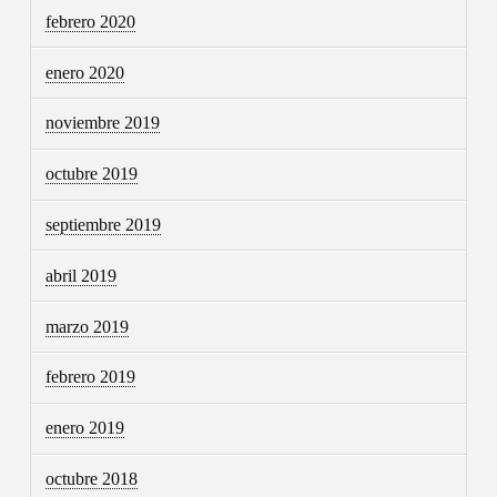
febrero 2020
enero 2020
noviembre 2019
octubre 2019
septiembre 2019
abril 2019
marzo 2019
febrero 2019
enero 2019
octubre 2018