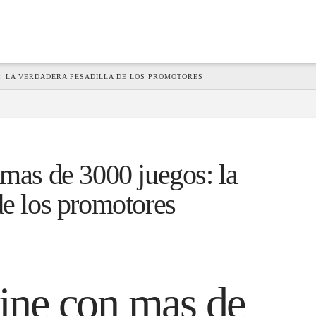
S: LA VERDADERA PESADILLA DE LOS PROMOTORES
 mas de 3000 juegos: la
de los promotores
line con mas de