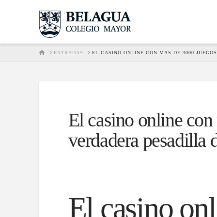
HOME
ENTRADAS
EL CASINO ONLINE CON MAS DE 3000 JUEGO
El casino online con
verdadera pesadilla 
El casino on