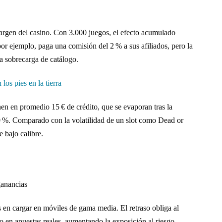
argen del casino. Con 3.000 juegos, el efecto acumulado
 por ejemplo, paga una comisión del 2 % a sus afiliados, pero la
a sobrecarga de catálogo.
los pies en la tierra
en en promedio 15 € de crédito, que se evaporan tras la
0 %. Comparado con la volatilidad de un slot como Dead or
e bajo calibre.
ganancias
s en cargar en móviles de gama media. El retraso obliga al
o en apuestas reales, aumentando la exposición al riesgo.