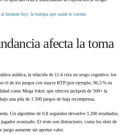
al instante hoy: la trampa que nadie te cuenta
dancia afecta la toma
tica asiática, la relación de 11:4 crea un sesgo cognitivo: los
 ser el de los juegos con mayor RTP (por ejemplo, 96,5 % en
tilidad como Mega Joker, que ofrecen jackpots de 500× la
a bajo una pila de 1.500 juegos de baja recompensa.
queda. Un algoritmo de 0,8 segundos devuelve 1 200 resultados,
l jugador avanzado. El resto son distractores, como los slots de
e juego aumente sin aportar valor.