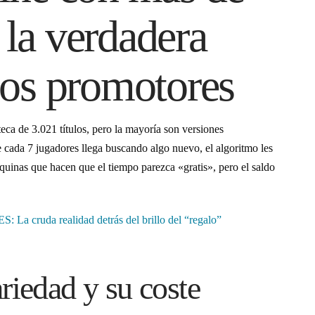
 la verdadera
 los promotores
teca de 3.021 títulos, pero la mayoría son versiones
cada 7 jugadores llega buscando algo nuevo, el algoritmo les
quinas que hacen que el tiempo parezca «gratis», pero el saldo
ES: La cruda realidad detrás del brillo del “regalo”
ariedad y su coste