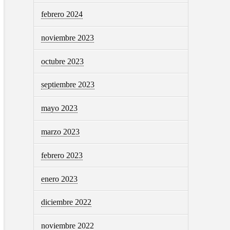
febrero 2024
noviembre 2023
octubre 2023
septiembre 2023
mayo 2023
marzo 2023
febrero 2023
enero 2023
diciembre 2022
noviembre 2022