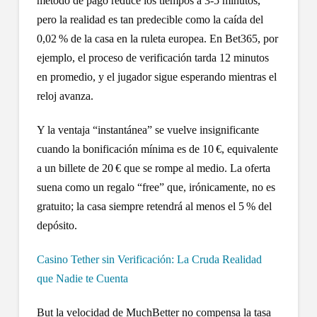
método de pago reduce los tiempos a 3‑5 minutos,
pero la realidad es tan predecible como la caída del
0,02 % de la casa en la ruleta europea. En Bet365, por
ejemplo, el proceso de verificación tarda 12 minutos
en promedio, y el jugador sigue esperando mientras el
reloj avanza.
Y la ventaja “instantánea” se vuelve insignificante
cuando la bonificación mínima es de 10 €, equivalente
a un billete de 20 € que se rompe al medio. La oferta
suena como un regalo “free” que, irónicamente, no es
gratuito; la casa siempre retendrá al menos el 5 % del
depósito.
Casino Tether sin Verificación: La Cruda Realidad
que Nadie te Cuenta
But la velocidad de MuchBetter no compensa la tasa