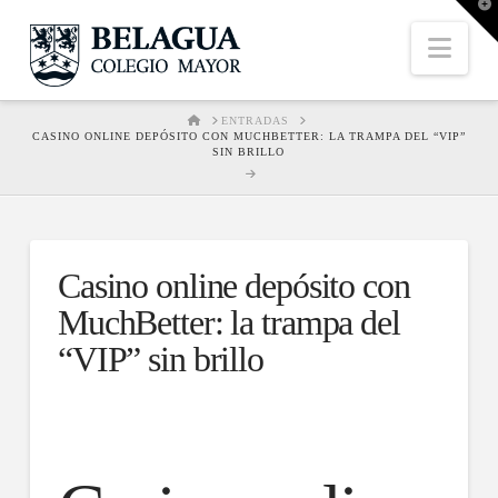
T
t
W
Nav
HOME
ENTRADAS
CASINO ONLINE DEPÓSITO CON MUCHBETTER: LA TRAMPA DEL “VIP”
SIN BRILLO
Casino online depósito con
MuchBetter: la trampa del
“VIP” sin brillo