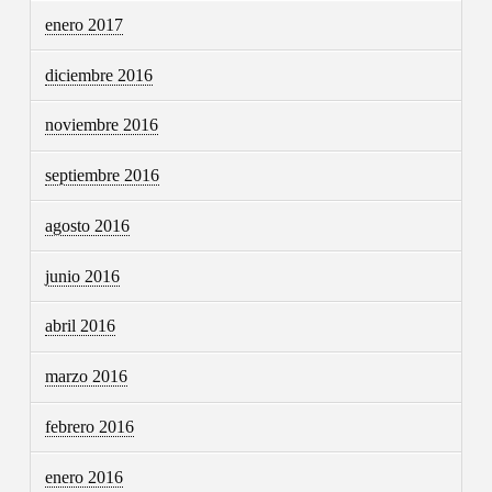
enero 2017
diciembre 2016
noviembre 2016
septiembre 2016
agosto 2016
junio 2016
abril 2016
marzo 2016
febrero 2016
enero 2016