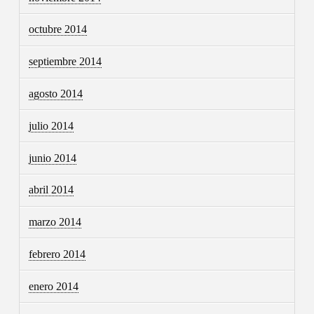
octubre 2014
septiembre 2014
agosto 2014
julio 2014
junio 2014
abril 2014
marzo 2014
febrero 2014
enero 2014