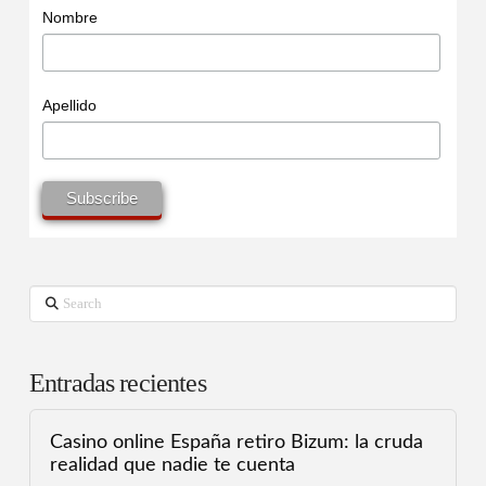
Nombre
Apellido
Search
Entradas recientes
Casino online España retiro Bizum: la cruda
realidad que nadie te cuenta