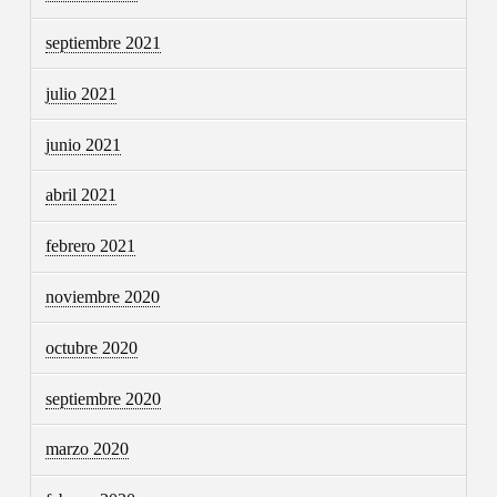
septiembre 2021
julio 2021
junio 2021
abril 2021
febrero 2021
noviembre 2020
octubre 2020
septiembre 2020
marzo 2020