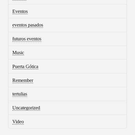
Eventos
eventos pasados
futuros eventos
Music
Puerta Gótica
Remember
tertulias
Uncategorized
Video