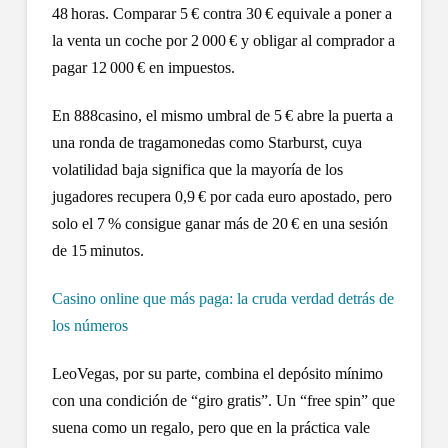
48 horas. Comparar 5 € contra 30 € equivale a poner a
la venta un coche por 2 000 € y obligar al comprador a
pagar 12 000 € en impuestos.
En 888casino, el mismo umbral de 5 € abre la puerta a
una ronda de tragamonedas como Starburst, cuya
volatilidad baja significa que la mayoría de los
jugadores recupera 0,9 € por cada euro apostado, pero
solo el 7 % consigue ganar más de 20 € en una sesión
de 15 minutos.
Casino online que más paga: la cruda verdad detrás de
los números
LeoVegas, por su parte, combina el depósito mínimo
con una condición de “giro gratis”. Un “free spin” que
suena como un regalo, pero que en la práctica vale