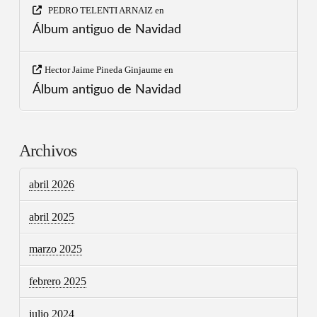
PEDRO TELENTI ARNAIZ
en
Álbum antiguo de Navidad
Hector Jaime Pineda Ginjaume
en
Álbum antiguo de Navidad
Archivos
abril 2026
abril 2025
marzo 2025
febrero 2025
julio 2024