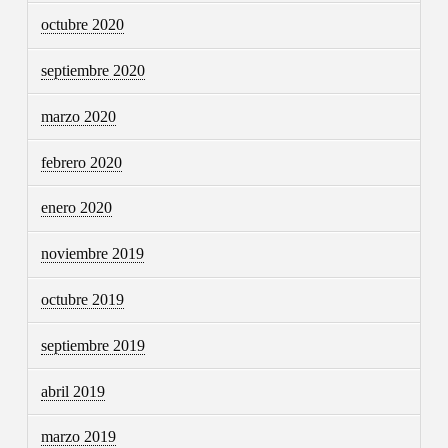
octubre 2020
septiembre 2020
marzo 2020
febrero 2020
enero 2020
noviembre 2019
octubre 2019
septiembre 2019
abril 2019
marzo 2019