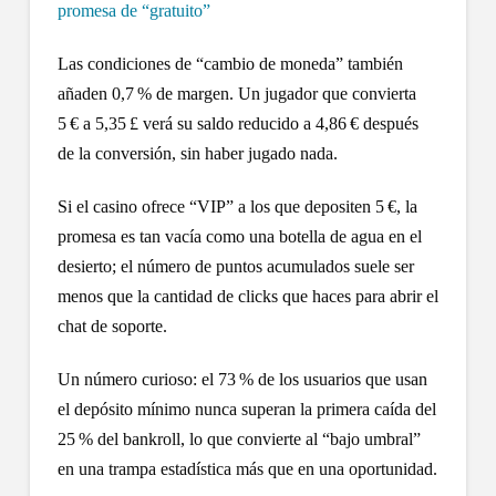
promesa de “gratuito”
Las condiciones de “cambio de moneda” también
añaden 0,7 % de margen. Un jugador que convierta
5 € a 5,35 £ verá su saldo reducido a 4,86 € después
de la conversión, sin haber jugado nada.
Si el casino ofrece “VIP” a los que depositen 5 €, la
promesa es tan vacía como una botella de agua en el
desierto; el número de puntos acumulados suele ser
menos que la cantidad de clicks que haces para abrir el
chat de soporte.
Un número curioso: el 73 % de los usuarios que usan
el depósito mínimo nunca superan la primera caída del
25 % del bankroll, lo que convierte al “bajo umbral”
en una trampa estadística más que en una oportunidad.