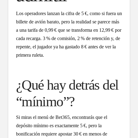
Los operadores lanzan la cifra de 5 €, como si fuera un
billete de avión barato, pero la realidad se parece más
a una tarifa de 0,99 € que se transforma en 12,99 € por
cada recarga. 3 % de comisión, 2 % de retención y, de
repente, el jugador ya ha gastado 8 € antes de ver la
primera ruleta.
¿Qué hay detrás del
“mínimo”?
Si miras el menú de Bet365, encontrarás que el
depósito mínimo es exactamente 5 €, pero la
bonificación requiere apostar 30 € en menos de