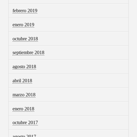
febrero 2019
enero 2019
octubre 2018
septiembre 2018
agosto 2018
abril 2018
marzo 2018
enero 2018
octubre 2017
agosto 2017