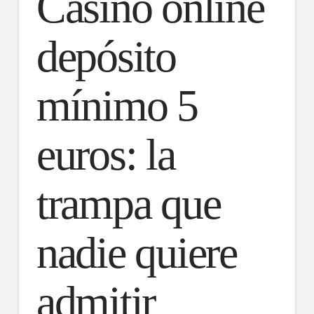
Casino online
depósito
mínimo 5
euros: la
trampa que
nadie quiere
admitir