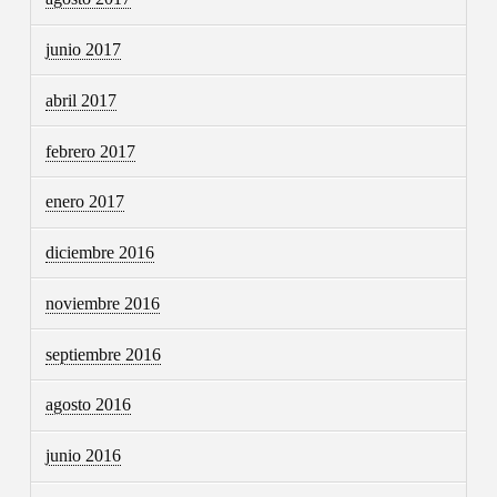
junio 2017
abril 2017
febrero 2017
enero 2017
diciembre 2016
noviembre 2016
septiembre 2016
agosto 2016
junio 2016