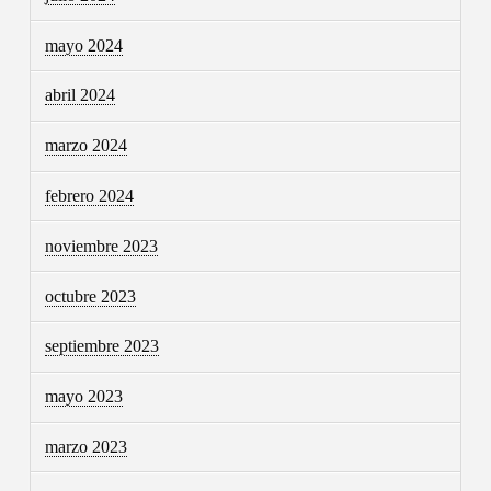
mayo 2024
abril 2024
marzo 2024
febrero 2024
noviembre 2023
octubre 2023
septiembre 2023
mayo 2023
marzo 2023