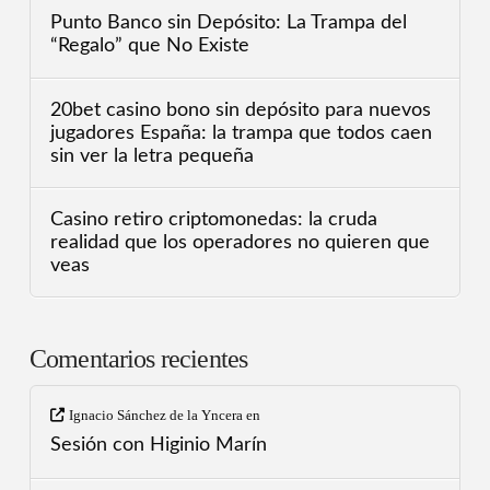
Punto Banco sin Depósito: La Trampa del
“Regalo” que No Existe
20bet casino bono sin depósito para nuevos
jugadores España: la trampa que todos caen
sin ver la letra pequeña
Casino retiro criptomonedas: la cruda
realidad que los operadores no quieren que
veas
Comentarios recientes
Ignacio Sánchez de la Yncera
en
Sesión con Higinio Marín