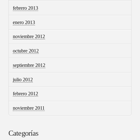
febrero 2013
enero 2013
noviembre 2012
octubre 2012
septiembre 2012
julio 2012
febrero 2012
noviembre 2011
Categorías