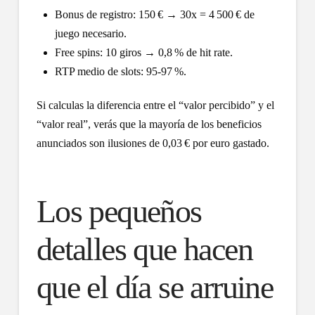
Bonus de registro: 150 € → 30x = 4 500 € de
juego necesario.
Free spins: 10 giros → 0,8 % de hit rate.
RTP medio de slots: 95‑97 %.
Si calculas la diferencia entre el “valor percibido” y el
“valor real”, verás que la mayoría de los beneficios
anunciados son ilusiones de 0,03 € por euro gastado.
Los pequeños
detalles que hacen
que el día se arruine