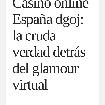
Casino online
España dgoj:
la cruda
verdad detrás
del glamour
virtual