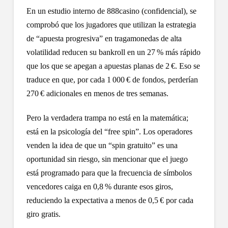
En un estudio interno de 888casino (confidencial), se
comprobó que los jugadores que utilizan la estrategia
de “apuesta progresiva” en tragamonedas de alta
volatilidad reducen su bankroll en un 27 % más rápido
que los que se apegan a apuestas planas de 2 €. Eso se
traduce en que, por cada 1 000 € de fondos, perderían
270 € adicionales en menos de tres semanas.
Pero la verdadera trampa no está en la matemática;
está en la psicología del “free spin”. Los operadores
venden la idea de que un “spin gratuito” es una
oportunidad sin riesgo, sin mencionar que el juego
está programado para que la frecuencia de símbolos
vencedores caiga en 0,8 % durante esos giros,
reduciendo la expectativa a menos de 0,5 € por cada
giro gratis.