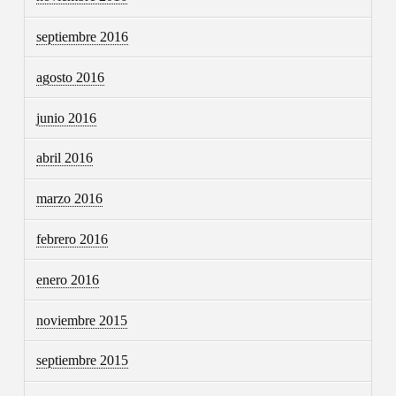
septiembre 2016
agosto 2016
junio 2016
abril 2016
marzo 2016
febrero 2016
enero 2016
noviembre 2015
septiembre 2015