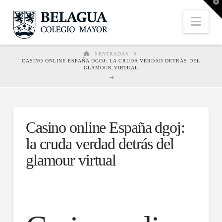
T
t
W
Nav
HOME
ENTRADAS
CASINO ONLINE ESPAÑA DGOJ: LA CRUDA VERDAD DETRÁS DEL
GLAMOUR VIRTUAL
Casino online España dgoj:
la cruda verdad detrás del
glamour virtual