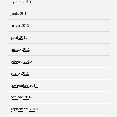
agosto 2015
junio 2015
mayo 2015
abril 2015
marzo 2015
febrero 2015
enero 2015
noviembre 2014
octubre 2014
septiembre 2014