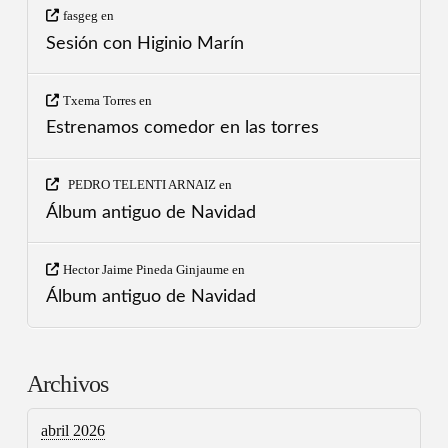
fasgeg
en
Sesión con Higinio Marín
Txema Torres
en
Estrenamos comedor en las torres
PEDRO TELENTI ARNAIZ
en
Álbum antiguo de Navidad
Hector Jaime Pineda Ginjaume
en
Álbum antiguo de Navidad
Archivos
abril 2026