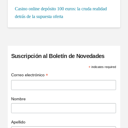
Casino online depósito 100 euros: la cruda realidad
detrás de la supuesta oferta
Suscripción al Boletín de Novedades
*
indicates required
*
Correo electrónico
Nombre
Apellido