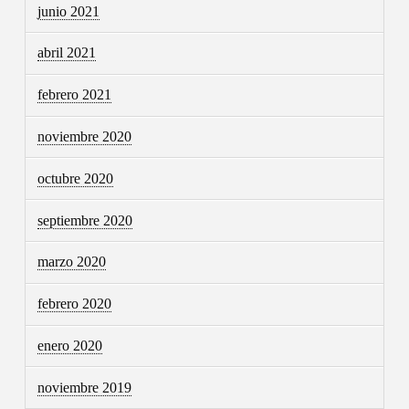
junio 2021
abril 2021
febrero 2021
noviembre 2020
octubre 2020
septiembre 2020
marzo 2020
febrero 2020
enero 2020
noviembre 2019