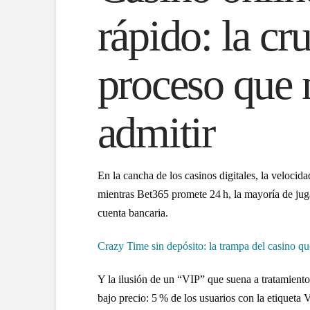
rápido: la cr
proceso que 
admitir
En la cancha de los casinos digitales, la velocid
mientras Bet365 promete 24 h, la mayoría de jug
cuenta bancaria.
Crazy Time sin depósito: la trampa del casino qu
Y la ilusión de un “VIP” que suena a tratamiento
bajo precio: 5 % de los usuarios con la etiqueta