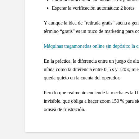
Esperar la verificación automática: 2 horas.
Y aunque la idea de “retirada gratis” suena a gen
término “gratis” es un truco de marketing para oc
Máquinas tragamonedas online sin depósito: la cru
En la práctica, la diferencia entre un juego de a
nítida como la diferencia entre 0 ,5 s y 120 s; mi
queda quieto en la cuenta del operador.
Pero lo que realmente enciende la mecha es la UI
invisible, que obliga a hacer zoom 150 % para siq
odisea de frustración.