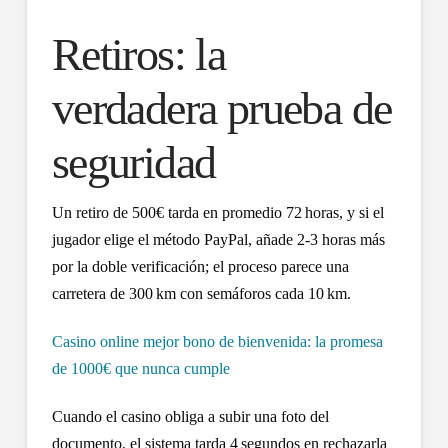
Retiros: la
verdadera prueba de
seguridad
Un retiro de 500€ tarda en promedio 72 horas, y si el
jugador elige el método PayPal, añade 2‑3 horas más
por la doble verificación; el proceso parece una
carretera de 300 km con semáforos cada 10 km.
Casino online mejor bono de bienvenida: la promesa
de 1000€ que nunca cumple
Cuando el casino obliga a subir una foto del
documento, el sistema tarda 4 segundos en rechazarla