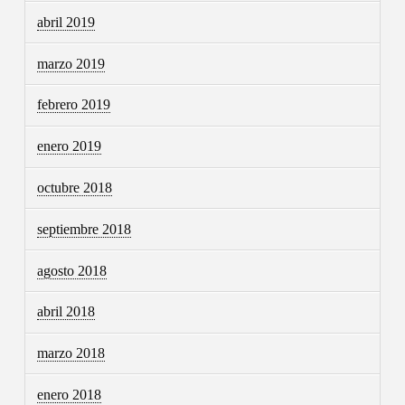
abril 2019
marzo 2019
febrero 2019
enero 2019
octubre 2018
septiembre 2018
agosto 2018
abril 2018
marzo 2018
enero 2018