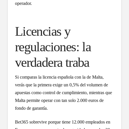
operador.
Licencias y
regulaciones: la
verdadera traba
Si comparas la licencia española con la de Malta,
verás que la primera exige un 0,5% del volumen de
apuestas como control de cumplimiento, mientras que
Malta permite operar con tan solo 2.000 euros de
fondo de garantía.
Bet365 sobrevive porque tiene 12.000 empleados en