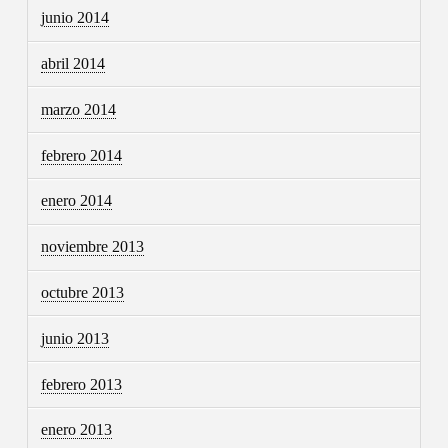
junio 2014
abril 2014
marzo 2014
febrero 2014
enero 2014
noviembre 2013
octubre 2013
junio 2013
febrero 2013
enero 2013