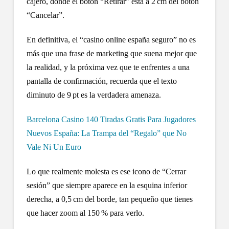
cajero, donde el botón “Retirar” está a 2 cm del botón
“Cancelar”.
En definitiva, el “casino online españa seguro” no es
más que una frase de marketing que suena mejor que
la realidad, y la próxima vez que te enfrentes a una
pantalla de confirmación, recuerda que el texto
diminuto de 9 pt es la verdadera amenaza.
Barcelona Casino 140 Tiradas Gratis Para Jugadores
Nuevos España: La Trampa del “Regalo” que No
Vale Ni Un Euro
Lo que realmente molesta es ese icono de “Cerrar
sesión” que siempre aparece en la esquina inferior
derecha, a 0,5 cm del borde, tan pequeño que tienes
que hacer zoom al 150 % para verlo.