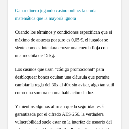
Ganar dinero jugando casino online: la cruda
matemática que la mayoría ignora
Cuando los términos y condiciones especifican que el
máximo de apuesta por giro es 0,05 €, el jugador se
siente como si intentara cruzar una cuerda floja con
una mochila de 15 kg.
Los casinos que usan “código promocional” para
desbloquear bonos ocultan una cláusula que permite
cambiar la regla del 30x al 40x sin avisar, algo tan sutil
como una sombra en una habitación sin luz.
Y mientras algunos afirman que la seguridad está
garantizada por el cifrado AES‑256, la verdadera
vulnerabilidad suele estar en la interfaz de usuario del