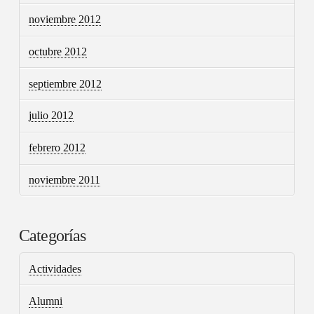
noviembre 2012
octubre 2012
septiembre 2012
julio 2012
febrero 2012
noviembre 2011
Categorías
Actividades
Alumni