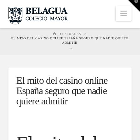
T
t
W
Nav
HOME
ENTRADAS
EL MITO DEL CASINO ONLINE ESPAÑA SEGURO QUE NADIE QUIERE
ADMITIR
El mito del casino online
España seguro que nadie
quiere admitir