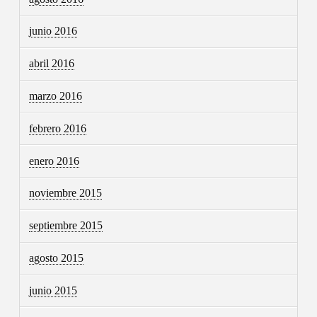
junio 2016
abril 2016
marzo 2016
febrero 2016
enero 2016
noviembre 2015
septiembre 2015
agosto 2015
junio 2015