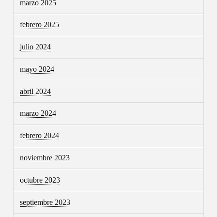
marzo 2025
febrero 2025
julio 2024
mayo 2024
abril 2024
marzo 2024
febrero 2024
noviembre 2023
octubre 2023
septiembre 2023