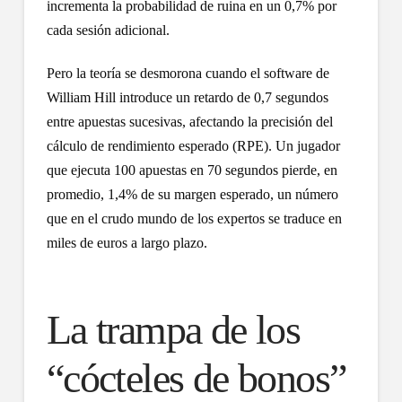
incrementa la probabilidad de ruina en un 0,7% por
cada sesión adicional.
Pero la teoría se desmorona cuando el software de
William Hill introduce un retardo de 0,7 segundos
entre apuestas sucesivas, afectando la precisión del
cálculo de rendimiento esperado (RPE). Un jugador
que ejecuta 100 apuestas en 70 segundos pierde, en
promedio, 1,4% de su margen esperado, un número
que en el crudo mundo de los expertos se traduce en
miles de euros a largo plazo.
La trampa de los
“cócteles de bonos”