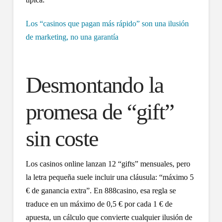
Los “casinos que pagan más rápido” son una ilusión
de marketing, no una garantía
Desmontando la
promesa de “gift”
sin coste
Los casinos online lanzan 12 “gifts” mensuales, pero
la letra pequeña suele incluir una cláusula: “máximo 5
€ de ganancia extra”. En 888casino, esa regla se
traduce en un máximo de 0,5 € por cada 1 € de
apuesta, un cálculo que convierte cualquier ilusión de