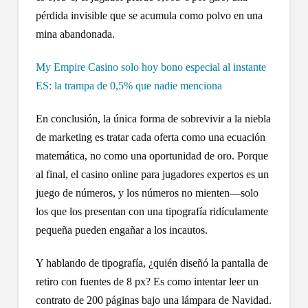
pérdida invisible que se acumula como polvo en una
mina abandonada.
My Empire Casino solo hoy bono especial al instante
ES: la trampa de 0,5% que nadie menciona
En conclusión, la única forma de sobrevivir a la niebla
de marketing es tratar cada oferta como una ecuación
matemática, no como una oportunidad de oro. Porque
al final, el casino online para jugadores expertos es un
juego de números, y los números no mienten—solo
los que los presentan con una tipografía ridículamente
pequeña pueden engañar a los incautos.
Y hablando de tipografía, ¿quién diseñó la pantalla de
retiro con fuentes de 8 px? Es como intentar leer un
contrato de 200 páginas bajo una lámpara de Navidad.