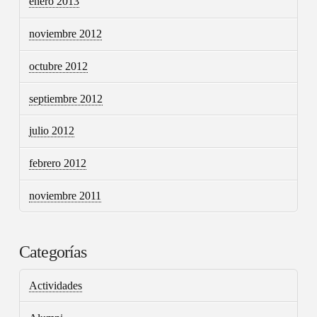
enero 2013
noviembre 2012
octubre 2012
septiembre 2012
julio 2012
febrero 2012
noviembre 2011
Categorías
Actividades