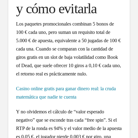
y cómo evitarla
Los paquetes promocionales combinan 5 bonos de
100 € cada uno, pero suman un requisito total de
5.000 € de apuesta, equivalente a 50 jugadas de 100 €
cada una. Cuando se comparan con la cantidad de
giros gratis en un slot de baja volatilidad como Book
of Dead, que suele ofrecer 10 giros a 0,10 € cada uno,
el retorno real es prácticamente nulo.
Casino online gratis para ganar dinero real: la cruda
matemática que nadie te cuenta
Y no olvidemos el cálculo de “valor esperado
negativo” que se esconde tras cada “free spin”. Si el
RTP de la ronda es 94% y el valor medio de la apuesta
es 0,05 €, el jugador pierde 0,003 € por giro, una