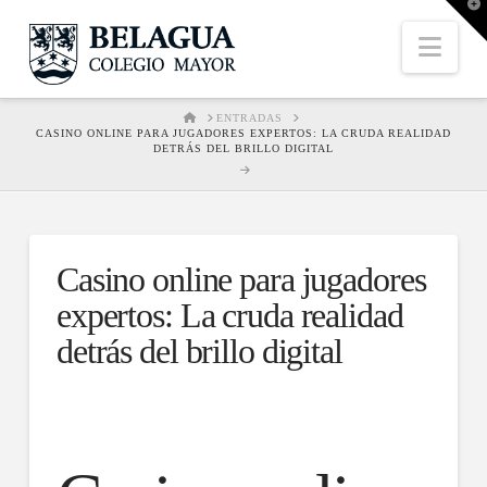
T
t
W
Nav
HOME
ENTRADAS
CASINO ONLINE PARA JUGADORES EXPERTOS: LA CRUDA REALIDAD
DETRÁS DEL BRILLO DIGITAL
Casino online para jugadores
expertos: La cruda realidad
detrás del brillo digital