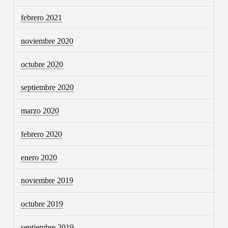
febrero 2021
noviembre 2020
octubre 2020
septiembre 2020
marzo 2020
febrero 2020
enero 2020
noviembre 2019
octubre 2019
septiembre 2019