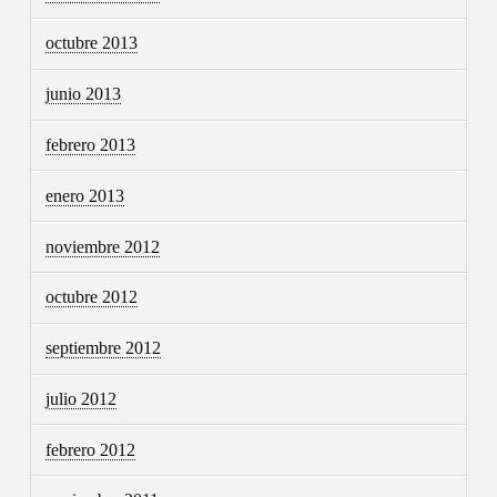
octubre 2013
junio 2013
febrero 2013
enero 2013
noviembre 2012
octubre 2012
septiembre 2012
julio 2012
febrero 2012