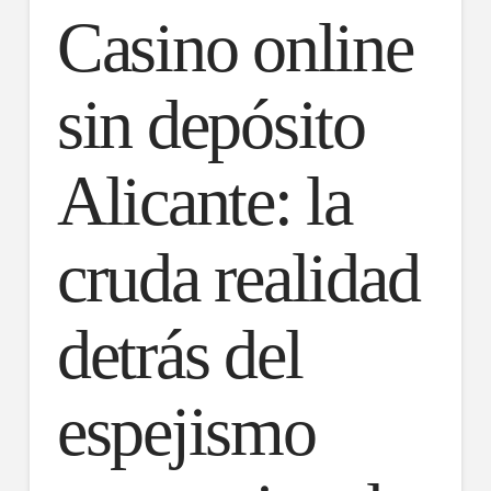
Casino online
sin depósito
Alicante: la
cruda realidad
detrás del
espejismo