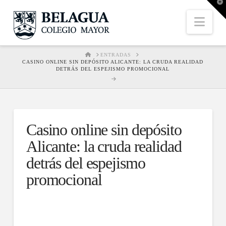
T
t
W
Nav
HOME
ENTRADAS
CASINO ONLINE SIN DEPÓSITO ALICANTE: LA CRUDA REALIDAD
DETRÁS DEL ESPEJISMO PROMOCIONAL
Casino online sin depósito
Alicante: la cruda realidad
detrás del espejismo
promocional