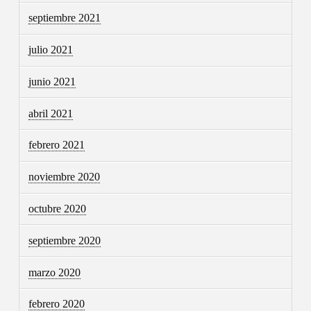
septiembre 2021
julio 2021
junio 2021
abril 2021
febrero 2021
noviembre 2020
octubre 2020
septiembre 2020
marzo 2020
febrero 2020