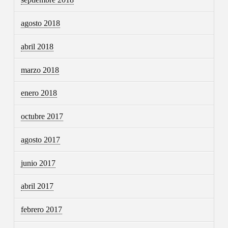
agosto 2018
abril 2018
marzo 2018
enero 2018
octubre 2017
agosto 2017
junio 2017
abril 2017
febrero 2017