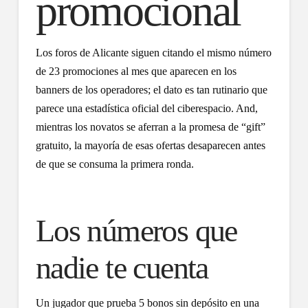
promocional
Los foros de Alicante siguen citando el mismo número
de 23 promociones al mes que aparecen en los
banners de los operadores; el dato es tan rutinario que
parece una estadística oficial del ciberespacio. And,
mientras los novatos se aferran a la promesa de “gift”
gratuito, la mayoría de esas ofertas desaparecen antes
de que se consuma la primera ronda.
Los números que
nadie te cuenta
Un jugador que prueba 5 bonos sin depósito en una