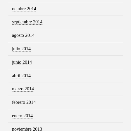
octubre 2014
septiembre 2014
agosto 2014
julio 2014
junio 2014
abril 2014
marzo 2014
febrero 2014
enero 2014
noviembre 2013