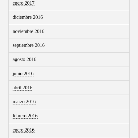
enero 2017
diciembre 2016
noviembre 2016
septiembre 2016
agosto 2016
junio 2016
abril 2016
marzo 2016
febrero 2016
enero 2016