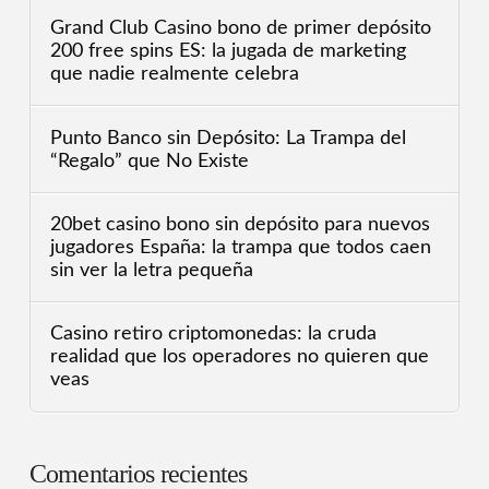
Grand Club Casino bono de primer depósito
200 free spins ES: la jugada de marketing
que nadie realmente celebra
Punto Banco sin Depósito: La Trampa del
“Regalo” que No Existe
20bet casino bono sin depósito para nuevos
jugadores España: la trampa que todos caen
sin ver la letra pequeña
Casino retiro criptomonedas: la cruda
realidad que los operadores no quieren que
veas
Comentarios recientes