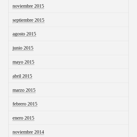
noviembre 2015
septiembre 2015
agosto 2015
junio 2015
mayo 2015
abril 2015
marzo 2015
febrero 2015
enero 2015
noviembre 2014