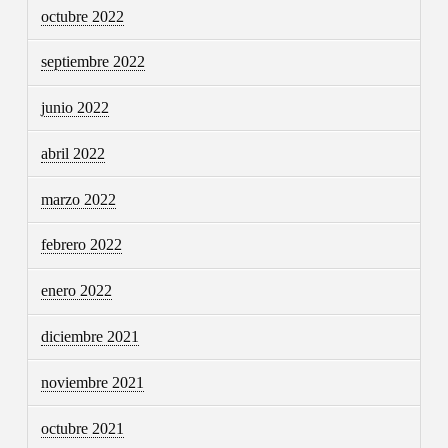
octubre 2022
septiembre 2022
junio 2022
abril 2022
marzo 2022
febrero 2022
enero 2022
diciembre 2021
noviembre 2021
octubre 2021