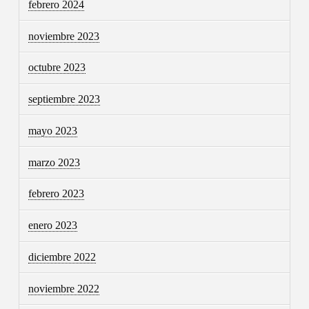
febrero 2024
noviembre 2023
octubre 2023
septiembre 2023
mayo 2023
marzo 2023
febrero 2023
enero 2023
diciembre 2022
noviembre 2022