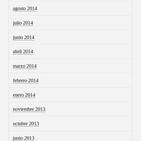
agosto 2014
julio 2014
junio 2014
abril 2014
marzo 2014
febrero 2014
enero 2014
noviembre 2013
octubre 2013
junio 2013