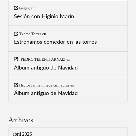
fasgeg
en
Sesión con Higinio Marín
Txema Torres
en
Estrenamos comedor en las torres
PEDRO TELENTI ARNAIZ
en
Álbum antiguo de Navidad
Hector Jaime Pineda Ginjaume
en
Álbum antiguo de Navidad
Archivos
abril 2026