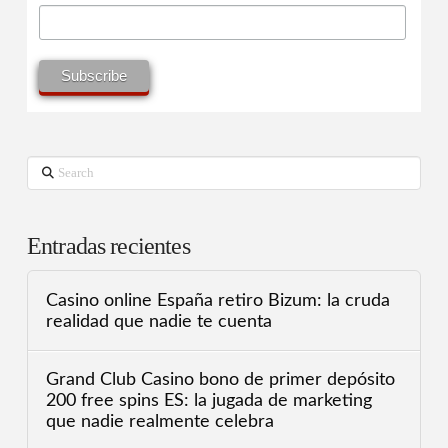
Search
Entradas recientes
Casino online España retiro Bizum: la cruda
realidad que nadie te cuenta
Grand Club Casino bono de primer depósito
200 free spins ES: la jugada de marketing
que nadie realmente celebra