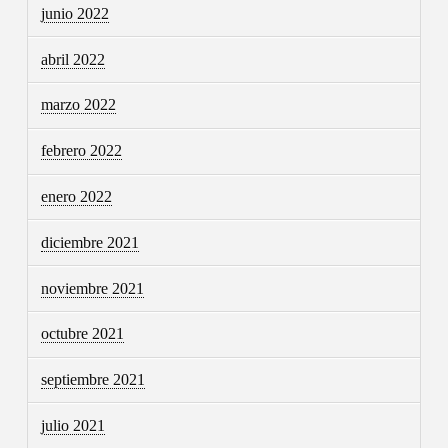
junio 2022
abril 2022
marzo 2022
febrero 2022
enero 2022
diciembre 2021
noviembre 2021
octubre 2021
septiembre 2021
julio 2021