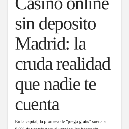
Casino online
sin deposito
Madrid: la
cruda realidad
que nadie te
cuenta
En la capital, la promesa de “juego gratis” suena a