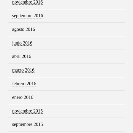
noviembre 2016
septiembre 2016
agosto 2016
junio 2016
abril 2016
marzo 2016
febrero 2016
enero 2016
noviembre 2015
septiembre 2015