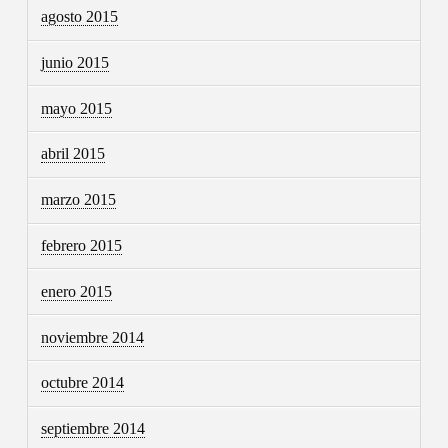
agosto 2015
junio 2015
mayo 2015
abril 2015
marzo 2015
febrero 2015
enero 2015
noviembre 2014
octubre 2014
septiembre 2014