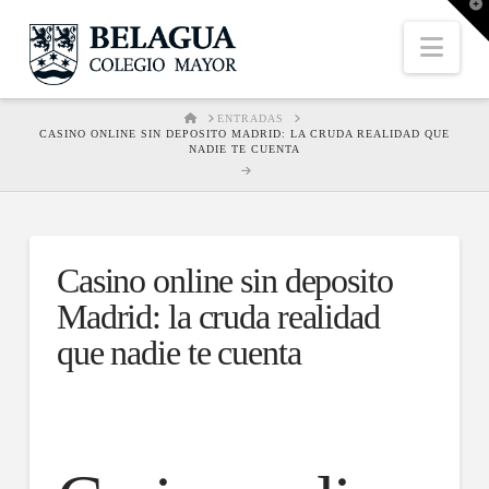
T
t
W
Nav
HOME
ENTRADAS
CASINO ONLINE SIN DEPOSITO MADRID: LA CRUDA REALIDAD QUE
NADIE TE CUENTA
Casino online sin deposito
Madrid: la cruda realidad
que nadie te cuenta