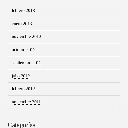
febrero 2013
enero 2013
noviembre 2012
octubre 2012
septiembre 2012
julio 2012
febrero 2012
noviembre 2011
Categorías