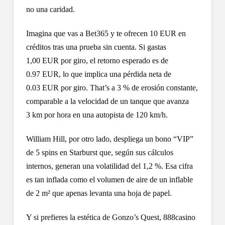
no una caridad.
Imagina que vas a Bet365 y te ofrecen 10 EUR en
créditos tras una prueba sin cuenta. Si gastas
1,00 EUR por giro, el retorno esperado es de
0.97 EUR, lo que implica una pérdida neta de
0.03 EUR por giro. That’s a 3 % de erosión constante,
comparable a la velocidad de un tanque que avanza
3 km por hora en una autopista de 120 km/h.
William Hill, por otro lado, despliega un bono “VIP”
de 5 spins en Starburst que, según sus cálculos
internos, generan una volatilidad del 1,2 %. Esa cifra
es tan inflada como el volumen de aire de un inflable
de 2 m² que apenas levanta una hoja de papel.
Y si prefieres la estética de Gonzo’s Quest, 888casino