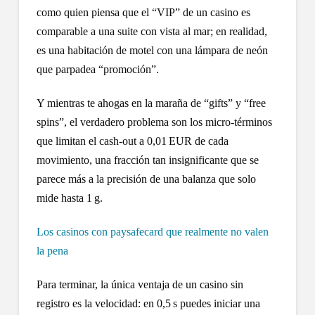
como quien piensa que el “VIP” de un casino es
comparable a una suite con vista al mar; en realidad,
es una habitación de motel con una lámpara de neón
que parpadea “promoción”.
Y mientras te ahogas en la maraña de “gifts” y “free
spins”, el verdadero problema son los micro‑términos
que limitan el cash‑out a 0,01 EUR de cada
movimiento, una fracción tan insignificante que se
parece más a la precisión de una balanza que solo
mide hasta 1 g.
Los casinos con paysafecard que realmente no valen
la pena
Para terminar, la única ventaja de un casino sin
registro es la velocidad: en 0,5 s puedes iniciar una