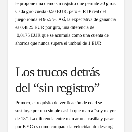
te propone una demo sin registro que permite 20 giros.
Cada giro cuesta 0,50 EUR, pero el RTP real del
juego ronda el 96,5 %. Así, la expectativa de ganancia
es 0,4825 EUR por giro, una diferencia de
-0,0175 EUR que se acumula como una cuenta de
ahorros que nunca supera el umbral de 1 EUR.
Los trucos detrás
del “sin registro”
Primero, el requisito de verificación de edad se
sustituye por una simple casilla que marca “soy mayor
de 18”. La diferencia entre marcar una casilla y pasar
por KYC es como comparar la velocidad de descarga