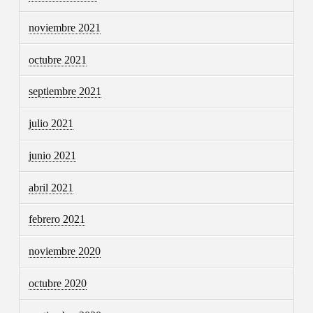
noviembre 2021
octubre 2021
septiembre 2021
julio 2021
junio 2021
abril 2021
febrero 2021
noviembre 2020
octubre 2020