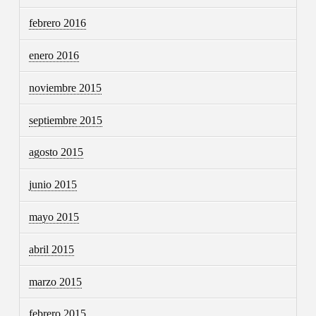
febrero 2016
enero 2016
noviembre 2015
septiembre 2015
agosto 2015
junio 2015
mayo 2015
abril 2015
marzo 2015
febrero 2015