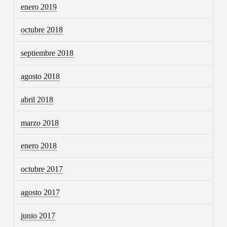
enero 2019
octubre 2018
septiembre 2018
agosto 2018
abril 2018
marzo 2018
enero 2018
octubre 2017
agosto 2017
junio 2017