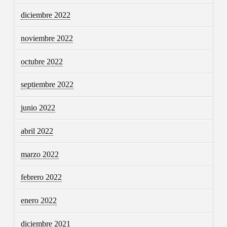
diciembre 2022
noviembre 2022
octubre 2022
septiembre 2022
junio 2022
abril 2022
marzo 2022
febrero 2022
enero 2022
diciembre 2021