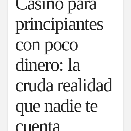
Casino para
principiantes
con poco
dinero: la
cruda realidad
que nadie te
cuenta