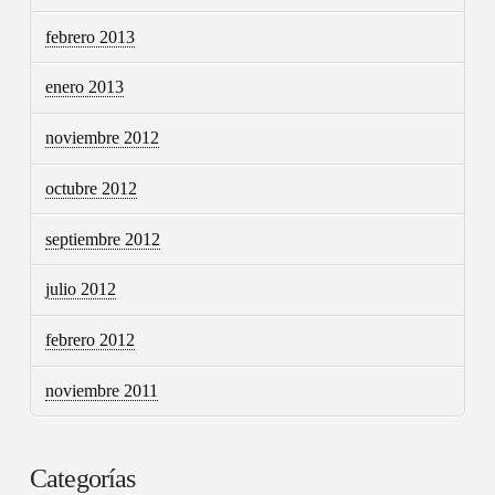
febrero 2013
enero 2013
noviembre 2012
octubre 2012
septiembre 2012
julio 2012
febrero 2012
noviembre 2011
Categorías