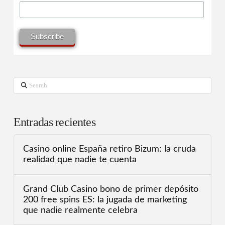
Search
Entradas recientes
Casino online España retiro Bizum: la cruda
realidad que nadie te cuenta
Grand Club Casino bono de primer depósito
200 free spins ES: la jugada de marketing
que nadie realmente celebra