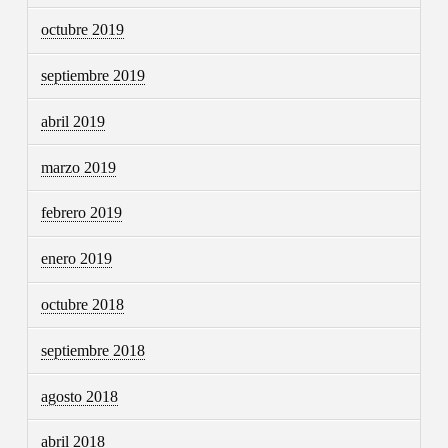
octubre 2019
septiembre 2019
abril 2019
marzo 2019
febrero 2019
enero 2019
octubre 2018
septiembre 2018
agosto 2018
abril 2018