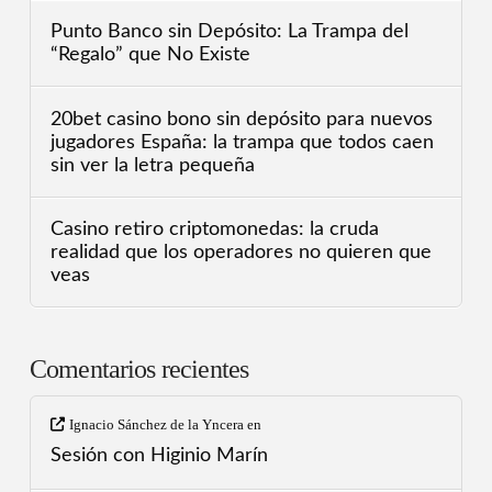
Punto Banco sin Depósito: La Trampa del
“Regalo” que No Existe
20bet casino bono sin depósito para nuevos
jugadores España: la trampa que todos caen
sin ver la letra pequeña
Casino retiro criptomonedas: la cruda
realidad que los operadores no quieren que
veas
Comentarios recientes
Ignacio Sánchez de la Yncera
en
Sesión con Higinio Marín