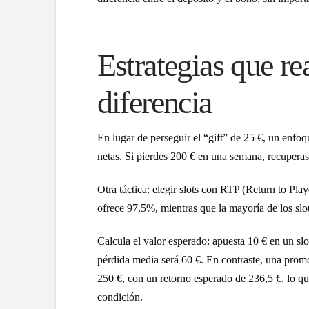
Estrategias que r
diferencia
En lugar de perseguir el “gift” de 25 €, un enfo
netas. Si pierdes 200 € en una semana, recuperas 
Otra táctica: elegir slots con RTP (Return to Pl
ofrece 97,5%, mientras que la mayoría de los slo
Calcula el valor esperado: apuesta 10 € en un sl
pérdida media será 60 €. En contraste, una promo
250 €, con un retorno esperado de 236,5 €, lo que
condición.