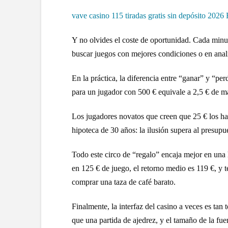
vave casino 115 tiradas gratis sin depósito 202
Y no olvides el coste de oportunidad. Cada minu
buscar juegos con mejores condiciones o en anali
En la práctica, la diferencia entre “ganar” y “pe
para un jugador con 500 € equivale a 2,5 € de ma
Los jugadores novatos que creen que 25 € los ha
hipoteca de 30 años: la ilusión supera al presupu
Todo este circo de “regalo” encaja mejor en una h
en 125 € de juego, el retorno medio es 119 €, y t
comprar una taza de café barato.
Finalmente, la interfaz del casino a veces es tan 
que una partida de ajedrez, y el tamaño de la fue