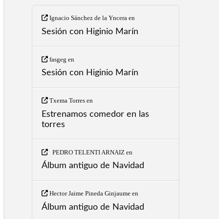
Ignacio Sánchez de la Yncera
en
Sesión con Higinio Marín
fasgeg
en
Sesión con Higinio Marín
Txema Torres
en
Estrenamos comedor en las
torres
PEDRO TELENTI ARNAIZ
en
Álbum antiguo de Navidad
Hector Jaime Pineda Ginjaume
en
Álbum antiguo de Navidad