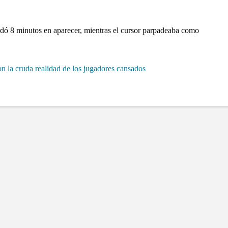
ardó 8 minutos en aparecer, mientras el cursor parpadeaba como
n la cruda realidad de los jugadores cansados