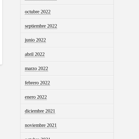
octubre 2022
septiembre 2022
junio 2022
abril 2022
marzo 2022
febrero 2022
enero 2022
diciembre 2021
noviembre 2021