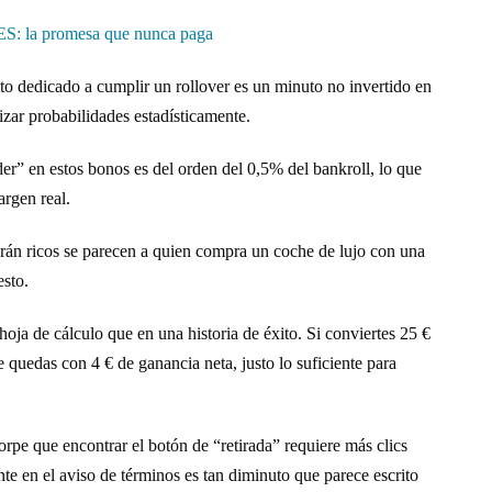
6 ES: la promesa que nunca paga
to dedicado a cumplir un rollover es un minuto no invertido en
zar probabilidades estadísticamente.
rder” en estos bonos es del orden del 0,5% del bankroll, lo que
rgen real.
rán ricos se parecen a quien compra un coche de lujo con una
esto.
oja de cálculo que en una historia de éxito. Si conviertes 25 €
e quedas con 4 € de ganancia neta, justo lo suficiente para
torpe que encontrar el botón de “retirada” requiere más clics
nte en el aviso de términos es tan diminuto que parece escrito