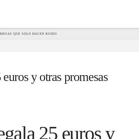
OMESAS QUE SOLO HACEN RUIDO
 euros y otras promesas
egala 25 euros y