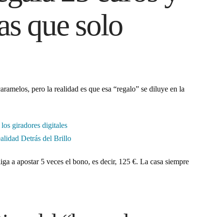
as que solo
ramelos, pero la realidad es que esa “regalo” se diluye en la
los giradores digitales
idad Detrás del Brillo
iga a apostar 5 veces el bono, es decir, 125 €. La casa siempre