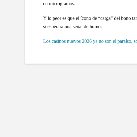
en microgramos.
Y lo peor es que el ícono de “carga” del bono t
si esperara una señal de humo.
Los casinos nuevos 2026 ya no son el paraíso, so