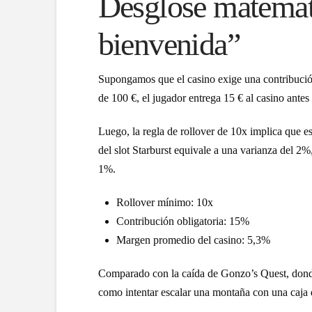
Desglose matemát
bienvenida”
Supongamos que el casino exige una contribución
de 100 €, el jugador entrega 15 € al casino antes 
Luego, la regla de rollover de 10x implica que es
del slot Starburst equivale a una varianza del 2%,
1%.
Rollover mínimo: 10x
Contribución obligatoria: 15%
Margen promedio del casino: 5,3%
Comparado con la caída de Gonzo’s Quest, donde 
como intentar escalar una montaña con una caja d