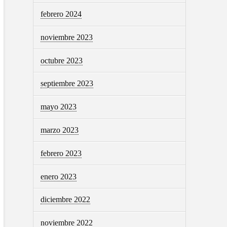
febrero 2024
noviembre 2023
octubre 2023
septiembre 2023
mayo 2023
marzo 2023
febrero 2023
enero 2023
diciembre 2022
noviembre 2022