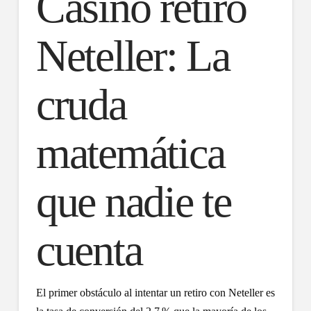
Casino retiro
Neteller: La
cruda
matemática
que nadie te
cuenta
El primer obstáculo al intentar un retiro con Neteller es