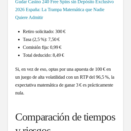
Gudar Casino 240 Free Spins sin Depósito Exclusivo
2026 España: La Trampa Matemática que Nadie
Quiere Admitir
Retiro solicitado: 300 €
Tasa (2,5 %): 7,50 €
Comisión fija: 0,99 €
Total deducido: 8,49 €
Si, en vez de eso, optas por una apuesta de 100 € en
un juego de alta volatilidad con un RTP del 96,5 %, la
expectativa matemática de ganar 3 € es prácticamente
nula.
Comparación de tiempos
y riesgos