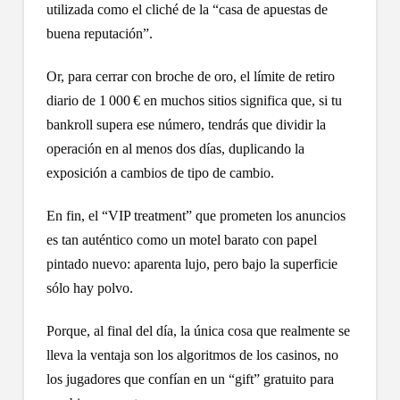
utilizada como el cliché de la “casa de apuestas de
buena reputación”.
Or, para cerrar con broche de oro, el límite de retiro
diario de 1 000 € en muchos sitios significa que, si tu
bankroll supera ese número, tendrás que dividir la
operación en al menos dos días, duplicando la
exposición a cambios de tipo de cambio.
En fin, el “VIP treatment” que prometen los anuncios
es tan auténtico como un motel barato con papel
pintado nuevo: aparenta lujo, pero bajo la superficie
sólo hay polvo.
Porque, al final del día, la única cosa que realmente se
lleva la ventaja son los algoritmos de los casinos, no
los jugadores que confían en un “gift” gratuito para