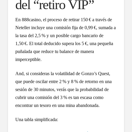
del “retiro VIP”
En 888casino, el proceso de retirar 150 € a través de
Neteller incluye una comisión fija de 0,99 €, sumada a
la tasa del 2,5 % y un posible cargo bancario de
1,50 €. El total deducido supera los 5 €, una pequeña
puñalada que reduce tu balance de manera
imperceptible.
And, si consideras la volatilidad de Gonzo’s Quest,
que puede oscilar entre 2 % y 8 % de retorno en una
sesión de 30 minutos, verás que la probabilidad de
cubrir una comisión del 3 % es tan escasa como
encontrar un tesoro en una mina abandonada.
Una tabla simplificada: