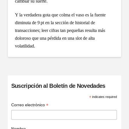
cambiar su suerte.
Y la verdadera gota que colma el vaso es la fuente
diminuta de 9 pt en la sección de historial de
transacciones; leer cifras tan pequeñas resulta más
doloroso que una pérdida en una slot de alta
volatilidad.
Suscripción al Boletín de Novedades
*
indicates required
*
Correo electrónico
Nombre