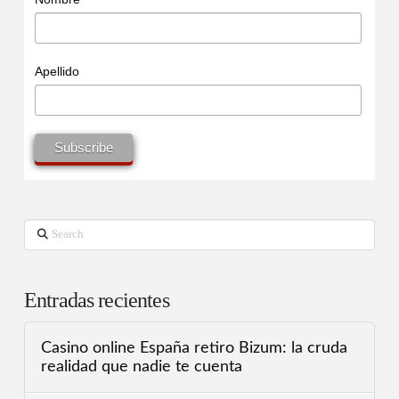
Apellido
Search
Entradas recientes
Casino online España retiro Bizum: la cruda
realidad que nadie te cuenta