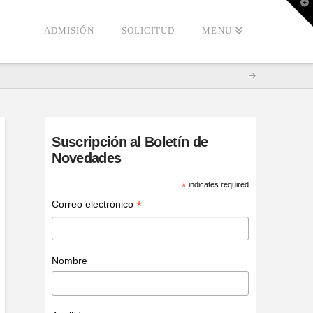
T
t
W
ADMISIÓN
SOLICITUD
MENU
Suscripción al Boletín de
Novedades
*
indicates required
*
Correo electrónico
Nombre