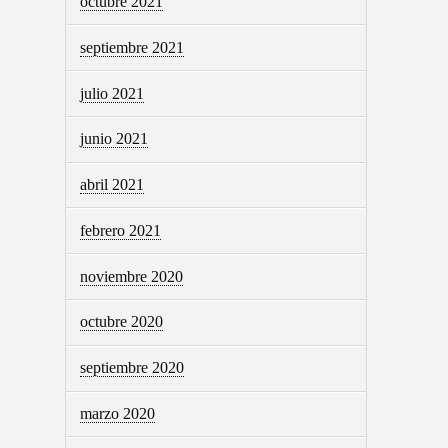
octubre 2021
septiembre 2021
julio 2021
junio 2021
abril 2021
febrero 2021
noviembre 2020
octubre 2020
septiembre 2020
marzo 2020