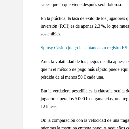
sabes que lo que viene después será doloroso.
En la práctica, la tasa de éxito de los jugadores
inversión (ROI) es de apenas 2,3 %, lo que muest
sostenibles.
Spinsy Casino juego instantáneo sin registro ES:
And, la volatilidad de los juegos de alta apuesta 
que ni el método de pago más rápido puede equil
pérdida de al menos 50 € cada una.
But la verdadera pesadilla es la cláusula oculta d
jugador supera los 5 000 € en ganancias, una reg
12 líneas.
Or, la comparación con la velocidad de una traga
mientras la máquina entrega payouts pequeños c