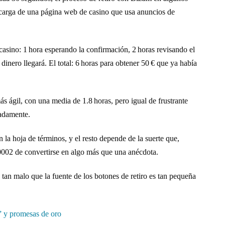
e carga de una página web de casino que usa anuncios de
sino: 1 hora esperando la confirmación, 2 horas revisando el
 dinero llegará. El total: 6 horas para obtener 50 € que ya había
s ágil, con una media de 1.8 horas, pero igual de frustrante
radamente.
n la hoja de términos, y el resto depende de la suerte que,
.0002 de convertirse en algo más que una anécdota.
s tan malo que la fuente de los botones de retiro es tan pequeña
” y promesas de oro