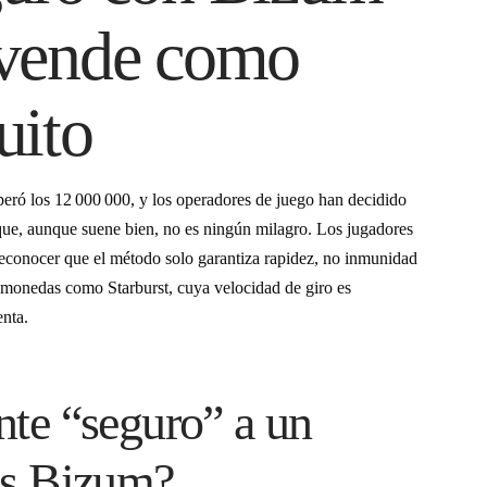
 vende como
uito
peró los 12 000 000, y los operadores de juego han decidido
 que, aunque suene bien, no es ningún milagro. Los jugadores
conocer que el método solo garantiza rapidez, no inmunidad
gamonedas como Starburst, cuya velocidad de giro es
enta.
te “seguro” a un
as Bizum?