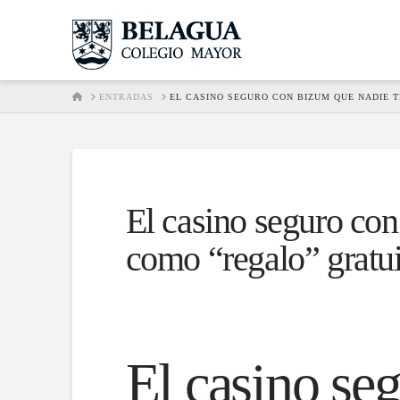
HOME
ENTRADAS
EL CASINO SEGURO CON BIZUM QUE NADIE 
El casino seguro co
como “regalo” gratu
El casino se