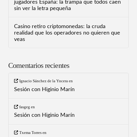
jugadores España: la trampa que todos caen
sin ver la letra pequeña
Casino retiro criptomonedas: la cruda
realidad que los operadores no quieren que
veas
Comentarios recientes
Ignacio Sánchez de la Yncera
en
Sesión con Higinio Marín
fasgeg
en
Sesión con Higinio Marín
Txema Torres
en