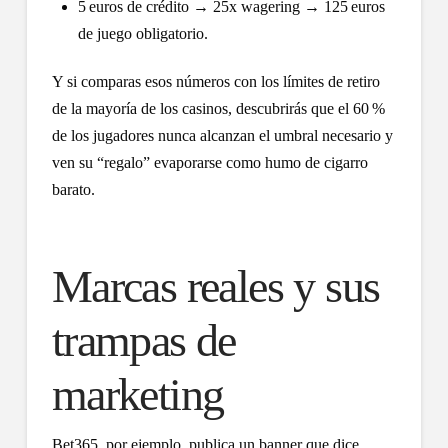
5 euros de crédito → 25x wagering → 125 euros
de juego obligatorio.
Y si comparas esos números con los límites de retiro
de la mayoría de los casinos, descubrirás que el 60 %
de los jugadores nunca alcanzan el umbral necesario y
ven su “regalo” evaporarse como humo de cigarro
barato.
Marcas reales y sus
trampas de
marketing
Bet365, por ejemplo, publica un banner que dice