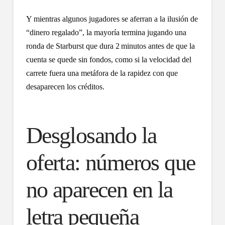
Y mientras algunos jugadores se aferran a la ilusión de
“dinero regalado”, la mayoría termina jugando una
ronda de Starburst que dura 2 minutos antes de que la
cuenta se quede sin fondos, como si la velocidad del
carrete fuera una metáfora de la rapidez con que
desaparecen los créditos.
Desglosando la
oferta: números que
no aparecen en la
letra pequeña