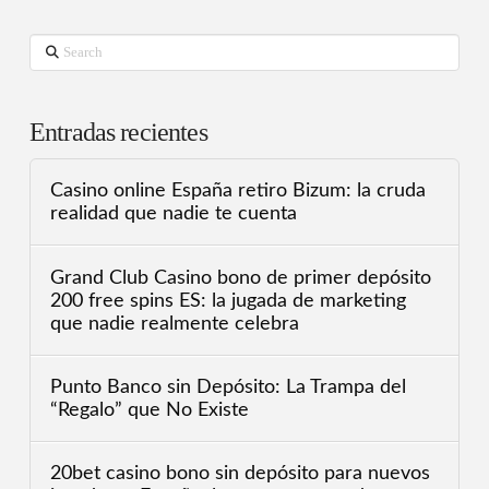
Search
Entradas recientes
Casino online España retiro Bizum: la cruda
realidad que nadie te cuenta
Grand Club Casino bono de primer depósito
200 free spins ES: la jugada de marketing
que nadie realmente celebra
Punto Banco sin Depósito: La Trampa del
“Regalo” que No Existe
20bet casino bono sin depósito para nuevos