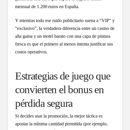
mensual de 1.200 euros en España.
Y mientras todo ese ruido publicitario suena a “VIP” y
“exclusivo”, la verdadera diferencia entre un casino de
alta gama y un motel barato con una capa de pintura
fresca es que el primero al menos intenta justificar sus
costos operativos.
Estrategias de juego que
convierten el bonus en
pérdida segura
Si decides usar la promoción, la mejor táctica es
apostar la mínima cantidad permitida (por ejemplo,