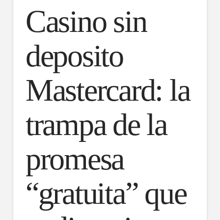
Casino sin
deposito
Mastercard: la
trampa de la
promesa
“gratuita” que