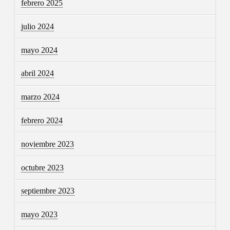
febrero 2025
julio 2024
mayo 2024
abril 2024
marzo 2024
febrero 2024
noviembre 2023
octubre 2023
septiembre 2023
mayo 2023