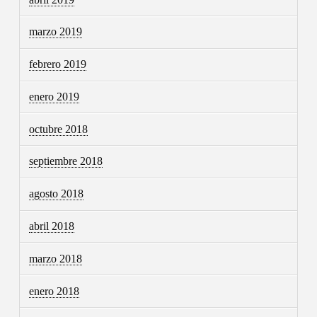
marzo 2019
febrero 2019
enero 2019
octubre 2018
septiembre 2018
agosto 2018
abril 2018
marzo 2018
enero 2018