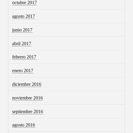
octubre 2017
agosto 2017
junio 2017
abril 2017
febrero 2017
enero 2017
diciembre 2016
noviembre 2016
septiembre 2016
agosto 2016