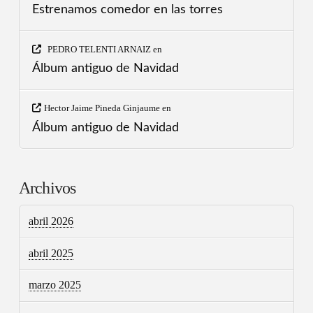
Estrenamos comedor en las torres
PEDRO TELENTI ARNAIZ
en
Álbum antiguo de Navidad
Hector Jaime Pineda Ginjaume
en
Álbum antiguo de Navidad
Archivos
abril 2026
abril 2025
marzo 2025