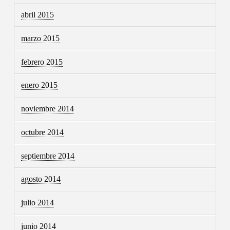
abril 2015
marzo 2015
febrero 2015
enero 2015
noviembre 2014
octubre 2014
septiembre 2014
agosto 2014
julio 2014
junio 2014