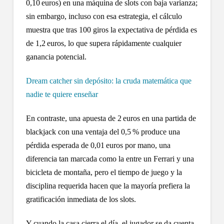
0,10 euros) en una máquina de slots con baja varianza;
sin embargo, incluso con esa estrategia, el cálculo
muestra que tras 100 giros la expectativa de pérdida es
de 1,2 euros, lo que supera rápidamente cualquier
ganancia potencial.
Dream catcher sin depósito: la cruda matemática que
nadie te quiere enseñar
En contraste, una apuesta de 2 euros en una partida de
blackjack con una ventaja del 0,5 % produce una
pérdida esperada de 0,01 euros por mano, una
diferencia tan marcada como la entre un Ferrari y una
bicicleta de montaña, pero el tiempo de juego y la
disciplina requerida hacen que la mayoría prefiera la
gratificación inmediata de los slots.
Y cuando la casa cierra el día, el jugador se da cuenta