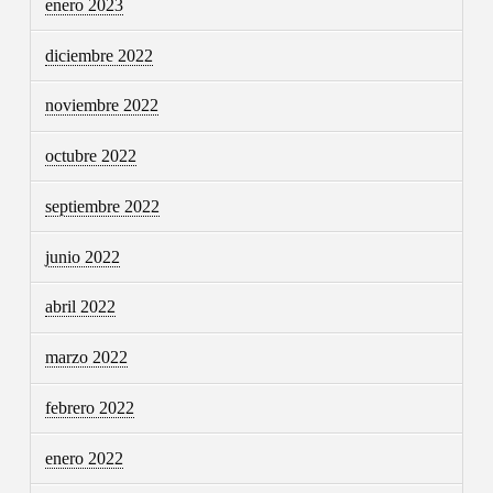
enero 2023
diciembre 2022
noviembre 2022
octubre 2022
septiembre 2022
junio 2022
abril 2022
marzo 2022
febrero 2022
enero 2022