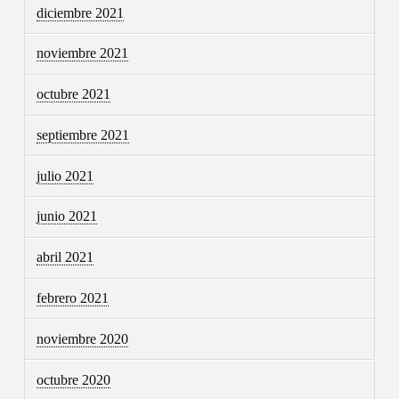
diciembre 2021
noviembre 2021
octubre 2021
septiembre 2021
julio 2021
junio 2021
abril 2021
febrero 2021
noviembre 2020
octubre 2020