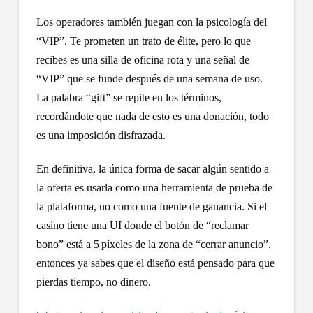
Los operadores también juegan con la psicología del
“VIP”. Te prometen un trato de élite, pero lo que
recibes es una silla de oficina rota y una señal de
“VIP” que se funde después de una semana de uso.
La palabra “gift” se repite en los términos,
recordándote que nada de esto es una donación, todo
es una imposición disfrazada.
En definitiva, la única forma de sacar algún sentido a
la oferta es usarla como una herramienta de prueba de
la plataforma, no como una fuente de ganancia. Si el
casino tiene una UI donde el botón de “reclamar
bono” está a 5 píxeles de la zona de “cerrar anuncio”,
entonces ya sabes que el diseño está pensado para que
pierdas tiempo, no dinero.