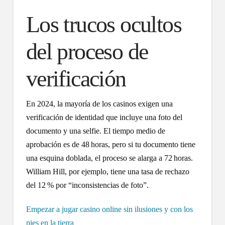
Los trucos ocultos
del proceso de
verificación
En 2024, la mayoría de los casinos exigen una
verificación de identidad que incluye una foto del
documento y una selfie. El tiempo medio de
aprobación es de 48 horas, pero si tu documento tiene
una esquina doblada, el proceso se alarga a 72 horas.
William Hill, por ejemplo, tiene una tasa de rechazo
del 12 % por “inconsistencias de foto”.
Empezar a jugar casino online sin ilusiones y con los
pies en la tierra