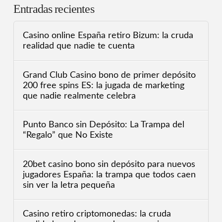
Entradas recientes
Casino online España retiro Bizum: la cruda
realidad que nadie te cuenta
Grand Club Casino bono de primer depósito
200 free spins ES: la jugada de marketing
que nadie realmente celebra
Punto Banco sin Depósito: La Trampa del
“Regalo” que No Existe
20bet casino bono sin depósito para nuevos
jugadores España: la trampa que todos caen
sin ver la letra pequeña
Casino retiro criptomonedas: la cruda