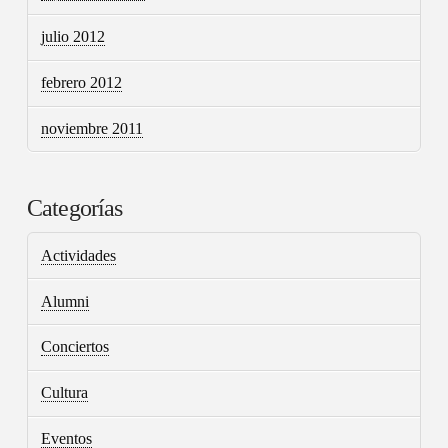
julio 2012
febrero 2012
noviembre 2011
Categorías
Actividades
Alumni
Conciertos
Cultura
Eventos