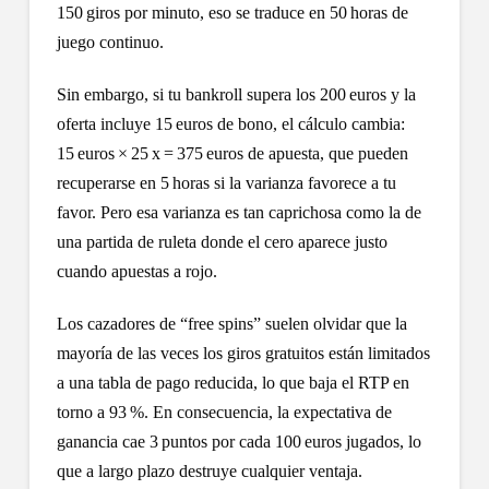
150 giros por minuto, eso se traduce en 50 horas de
juego continuo.
Sin embargo, si tu bankroll supera los 200 euros y la
oferta incluye 15 euros de bono, el cálculo cambia:
15 euros × 25 x = 375 euros de apuesta, que pueden
recuperarse en 5 horas si la varianza favorece a tu
favor. Pero esa varianza es tan caprichosa como la de
una partida de ruleta donde el cero aparece justo
cuando apuestas a rojo.
Los cazadores de “free spins” suelen olvidar que la
mayoría de las veces los giros gratuitos están limitados
a una tabla de pago reducida, lo que baja el RTP en
torno a 93 %. En consecuencia, la expectativa de
ganancia cae 3 puntos por cada 100 euros jugados, lo
que a largo plazo destruye cualquier ventaja.