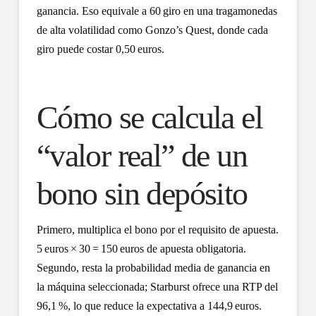
ganancia. Eso equivale a 60 giro en una tragamonedas
de alta volatilidad como Gonzo’s Quest, donde cada
giro puede costar 0,50 euros.
Cómo se calcula el
“valor real” de un
bono sin depósito
Primero, multiplica el bono por el requisito de apuesta.
5 euros × 30 = 150 euros de apuesta obligatoria.
Segundo, resta la probabilidad media de ganancia en
la máquina seleccionada; Starburst ofrece una RTP del
96,1 %, lo que reduce la expectativa a 144,9 euros.