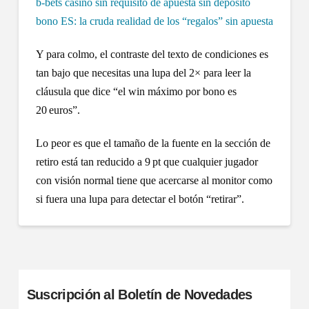
b-bets casino sin requisito de apuesta sin depósito
bono ES: la cruda realidad de los “regalos” sin apuesta
Y para colmo, el contraste del texto de condiciones es
tan bajo que necesitas una lupa del 2× para leer la
cláusula que dice “el win máximo por bono es
20 euros”.
Lo peor es que el tamaño de la fuente en la sección de
retiro está tan reducido a 9 pt que cualquier jugador
con visión normal tiene que acercarse al monitor como
si fuera una lupa para detectar el botón “retirar”.
Suscripción al Boletín de Novedades