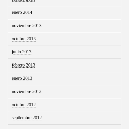
enero 2014
noviembre 2013
octubre 2013
junio 2013
febrero 2013
enero 2013
noviembre 2012
octubre 2012
septiembre 2012