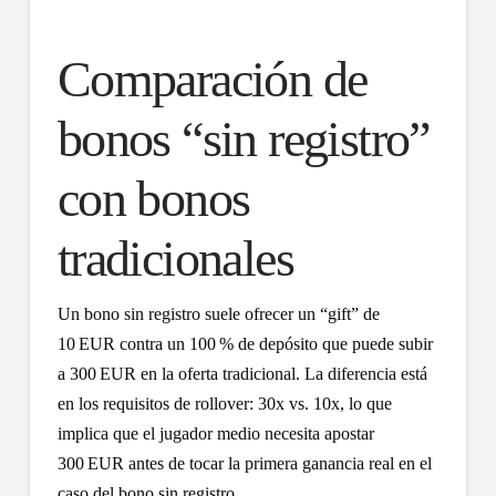
Comparación de
bonos “sin registro”
con bonos
tradicionales
Un bono sin registro suele ofrecer un “gift” de
10 EUR contra un 100 % de depósito que puede subir
a 300 EUR en la oferta tradicional. La diferencia está
en los requisitos de rollover: 30x vs. 10x, lo que
implica que el jugador medio necesita apostar
300 EUR antes de tocar la primera ganancia real en el
caso del bono sin registro.