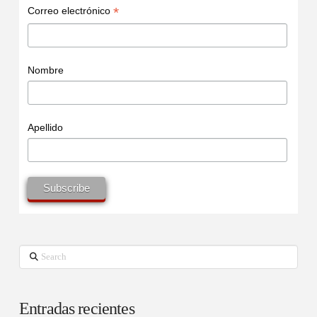
*
Correo electrónico
Nombre
Apellido
Search
Entradas recientes