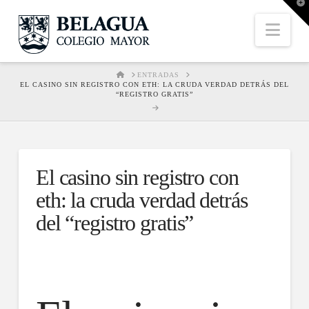
T
t
W
Nav
HOME
ENTRADAS
EL CASINO SIN REGISTRO CON ETH: LA CRUDA VERDAD DETRÁS DEL
“REGISTRO GRATIS”
El casino sin registro con
eth: la cruda verdad detrás
del “registro gratis”