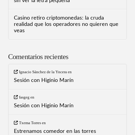
sin ver la letra pequeña
Casino retiro criptomonedas: la cruda
realidad que los operadores no quieren que
veas
Comentarios recientes
Ignacio Sánchez de la Yncera
en
Sesión con Higinio Marín
fasgeg
en
Sesión con Higinio Marín
Txema Torres
en
Estrenamos comedor en las torres