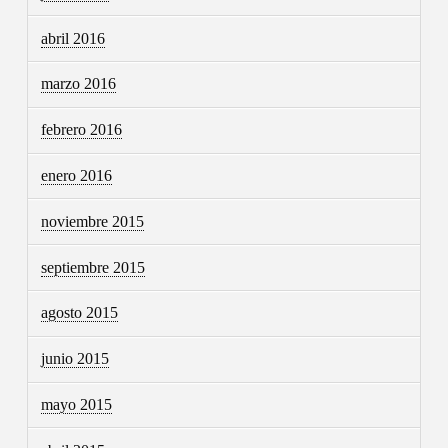
abril 2016
marzo 2016
febrero 2016
enero 2016
noviembre 2015
septiembre 2015
agosto 2015
junio 2015
mayo 2015