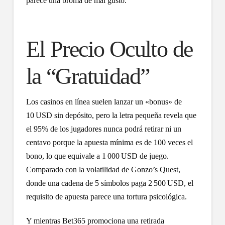
parece una broma de mal gusto.
El Precio Oculto de
la “Gratuidad”
Los casinos en línea suelen lanzar un «bonus» de
10 USD sin depósito, pero la letra pequeña revela que
el 95% de los jugadores nunca podrá retirar ni un
centavo porque la apuesta mínima es de 100 veces el
bono, lo que equivale a 1 000 USD de juego.
Comparado con la volatilidad de Gonzo’s Quest,
donde una cadena de 5 símbolos paga 2 500 USD, el
requisito de apuesta parece una tortura psicológica.
Y mientras Bet365 promociona una retirada