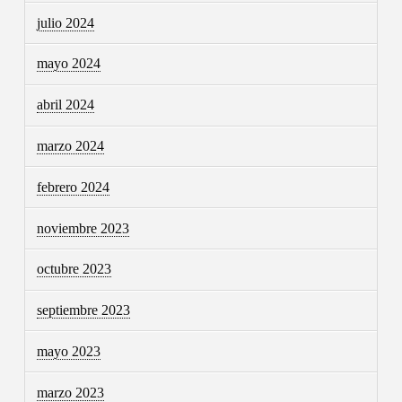
julio 2024
mayo 2024
abril 2024
marzo 2024
febrero 2024
noviembre 2023
octubre 2023
septiembre 2023
mayo 2023
marzo 2023