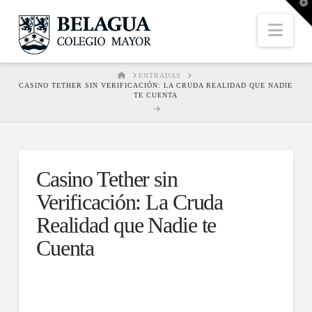
T
t
W
Nav
HOME
ENTRADAS
CASINO TETHER SIN VERIFICACIÓN: LA CRUDA REALIDAD QUE NADIE
TE CUENTA
Casino Tether sin
Verificación: La Cruda
Realidad que Nadie te
Cuenta