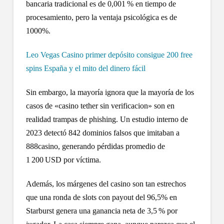
bancaria tradicional es de 0,001 % en tiempo de
procesamiento, pero la ventaja psicológica es de
1000%.
Leo Vegas Casino primer depósito consigue 200 free
spins España y el mito del dinero fácil
Sin embargo, la mayoría ignora que la mayoría de los
casos de «casino tether sin verificacion» son en
realidad trampas de phishing. Un estudio interno de
2023 detectó 842 dominios falsos que imitaban a
888casino, generando pérdidas promedio de
1 200 USD por víctima.
Además, los márgenes del casino son tan estrechos
que una ronda de slots con payout del 96,5% en
Starburst genera una ganancia neta de 3,5 % por