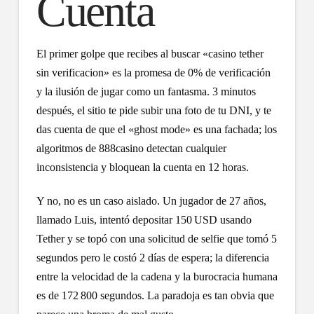
Cuenta
El primer golpe que recibes al buscar «casino tether
sin verificacion» es la promesa de 0% de verificación
y la ilusión de jugar como un fantasma. 3 minutos
después, el sitio te pide subir una foto de tu DNI, y te
das cuenta de que el «ghost mode» es una fachada; los
algoritmos de 888casino detectan cualquier
inconsistencia y bloquean la cuenta en 12 horas.
Y no, no es un caso aislado. Un jugador de 27 años,
llamado Luis, intentó depositar 150 USD usando
Tether y se topó con una solicitud de selfie que tomó 5
segundos pero le costó 2 días de espera; la diferencia
entre la velocidad de la cadena y la burocracia humana
es de 172 800 segundos. La paradoja es tan obvia que