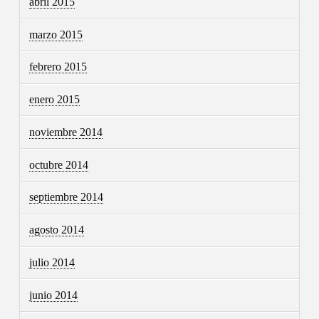
abril 2015
marzo 2015
febrero 2015
enero 2015
noviembre 2014
octubre 2014
septiembre 2014
agosto 2014
julio 2014
junio 2014