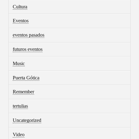
Cultura
Eventos
eventos pasados
futuros eventos
Music
Puerta Gótica
Remember
tertulias
Uncategorized
Video