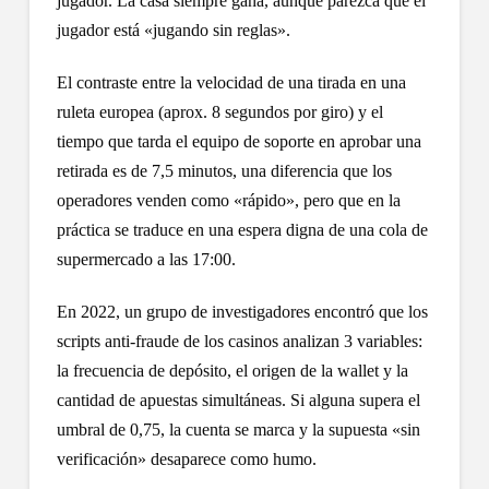
jugador. La casa siempre gana, aunque parezca que el
jugador está «jugando sin reglas».
El contraste entre la velocidad de una tirada en una
ruleta europea (aprox. 8 segundos por giro) y el
tiempo que tarda el equipo de soporte en aprobar una
retirada es de 7,5 minutos, una diferencia que los
operadores venden como «rápido», pero que en la
práctica se traduce en una espera digna de una cola de
supermercado a las 17:00.
En 2022, un grupo de investigadores encontró que los
scripts anti‑fraude de los casinos analizan 3 variables:
la frecuencia de depósito, el origen de la wallet y la
cantidad de apuestas simultáneas. Si alguna supera el
umbral de 0,75, la cuenta se marca y la supuesta «sin
verificación» desaparece como humo.