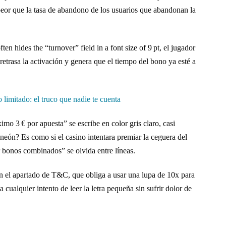
peor que la tasa de abandono de los usuarios que abandonan la
n hides the “turnover” field in a font size of 9 pt, el jugador
retrasa la activación y genera que el tiempo del bono ya esté a
 limitado: el truco que nadie te cuenta
ximo 3 € por apuesta” se escribe en color gris claro, casi
en neón? Es como si el casino intentara premiar la ceguera del
 bonos combinados” se olvida entre líneas.
 en el apartado de T&C, que obliga a usar una lupa de 10x para
 cualquier intento de leer la letra pequeña sin sufrir dolor de