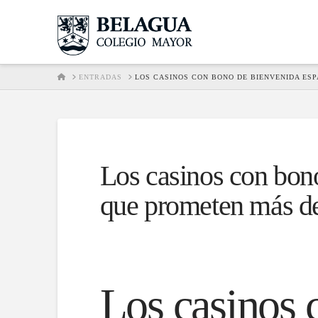
HOME
ENTRADAS
LOS CASINOS CON BONO DE BIENVENIDA ES
Los casinos con bon
que prometen más d
Los casinos 