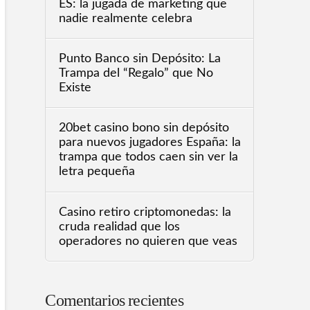
ES: la jugada de marketing que
nadie realmente celebra
Punto Banco sin Depósito: La
Trampa del “Regalo” que No
Existe
20bet casino bono sin depósito
para nuevos jugadores España: la
trampa que todos caen sin ver la
letra pequeña
Casino retiro criptomonedas: la
cruda realidad que los
operadores no quieren que veas
Comentarios recientes