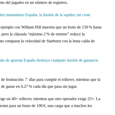
smo del jugador en un número de registros.
iro instantáneo España: la ilusión de la rapidez sin coste
Un ejemplo con William Hill muestra que un bono de 150 % hasta
, pero la cláusula “máximo 2 % de retorno” reduce la
mo comparar la velocidad de Starburst con la lenta caída de
isito de apuesta España destruye cualquier ilusión de ganancia
de frustración: 7 días para cumplir el rollover, mientras que la
d de ganar en 0,27 % cada día que pasa sin jugar.
ge un 40× rollover, mientras que otro operador exige 25×. La
uestas para un bono de 100 €, una carga que a muchos les