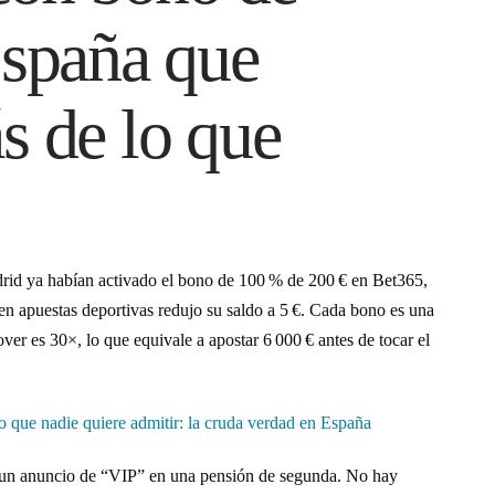
España que
 de lo que
drid ya habían activado el bono de 100 % de 200 € en Bet365,
 en apuestas deportivas redujo su saldo a 5 €. Cada bono es una
over es 30×, lo que equivale a apostar 6 000 € antes de tocar el
o que nadie quiere admitir: la cruda verdad en España
omo un anuncio de “VIP” en una pensión de segunda. No hay