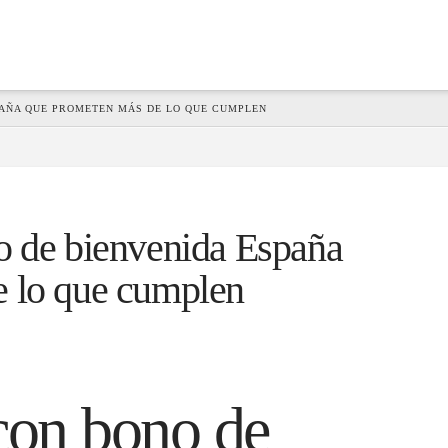
PAÑA QUE PROMETEN MÁS DE LO QUE CUMPLEN
o de bienvenida España
e lo que cumplen
con bono de