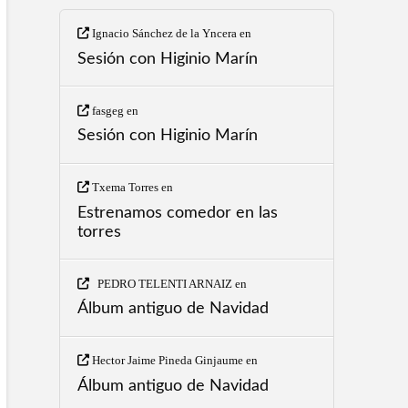
Ignacio Sánchez de la Yncera
en
Sesión con Higinio Marín
fasgeg
en
Sesión con Higinio Marín
Txema Torres
en
Estrenamos comedor en las
torres
PEDRO TELENTI ARNAIZ
en
Álbum antiguo de Navidad
Hector Jaime Pineda Ginjaume
en
Álbum antiguo de Navidad