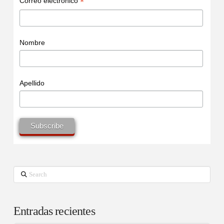
*
Correo electrónico
Nombre
Apellido
Search
Entradas recientes