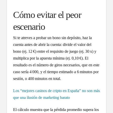
Cómo evitar el peor
escenario
Si te atreves a probar un bono sin depósito, haz la
cuenta antes de abrir la cuenta: divide el valor del
bono (ej. 12 €) entre el requisito de juego (ej. 30 x) y
multiplica por la apuesta mínima (ej. 0,10 €). El
resultado es el número de giros necesarios, que en este
caso sería 4 000, y el tiempo estimado a 6 minutos por
sesión, o 400 minutos en total.
Los “mejores casinos de cripto en España” no son más
que una ilusión de marketing barato
El cálculo muestra que la pérdida promedio supera los