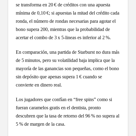
se transforma en 20 € de créditos con una apuesta
mínima de 0,10 €; si apuestas la mitad del crédito cada
ronda, el número de rondas necesarias para agotar el
bono supera 200, mientras que la probabilidad de
acertar el combo de 3 x 5‑lineas es inferior al 2 %.
En comparación, una partida de Starburst no dura más
de 5 minutos, pero su volatilidad baja implica que la
mayoría de las ganancias son pequeñas, como el bono
sin depósito que apenas supera 1 € cuando se
convierte en dinero real.
Los jugadores que confían en “free spins” como si
fueran caramelos gratis en el dentista, pronto
descubren que la tasa de retorno del 96 % no supera al
5 % de margen de la casa.