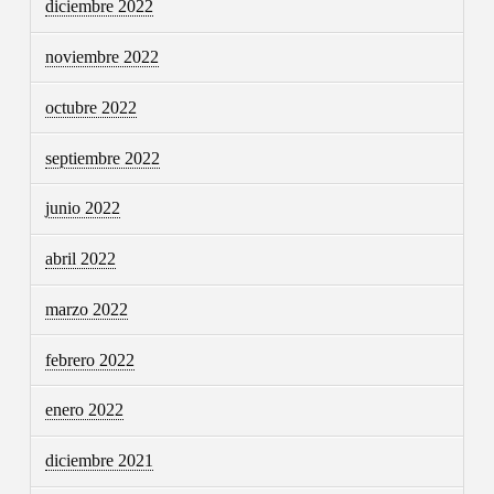
diciembre 2022
noviembre 2022
octubre 2022
septiembre 2022
junio 2022
abril 2022
marzo 2022
febrero 2022
enero 2022
diciembre 2021