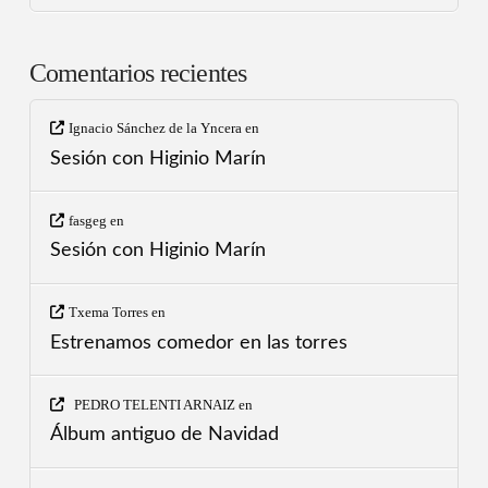
Comentarios recientes
Ignacio Sánchez de la Yncera
en
Sesión con Higinio Marín
fasgeg
en
Sesión con Higinio Marín
Txema Torres
en
Estrenamos comedor en las torres
PEDRO TELENTI ARNAIZ
en
Álbum antiguo de Navidad