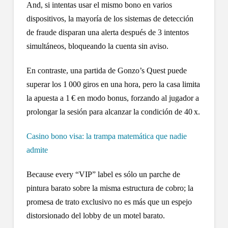
And, si intentas usar el mismo bono en varios
dispositivos, la mayoría de los sistemas de detección
de fraude disparan una alerta después de 3 intentos
simultáneos, bloqueando la cuenta sin aviso.
En contraste, una partida de Gonzo’s Quest puede
superar los 1 000 giros en una hora, pero la casa limita
la apuesta a 1 € en modo bonus, forzando al jugador a
prolongar la sesión para alcanzar la condición de 40 x.
Casino bono visa: la trampa matemática que nadie
admite
Because every “VIP” label es sólo un parche de
pintura barato sobre la misma estructura de cobro; la
promesa de trato exclusivo no es más que un espejo
distorsionado del lobby de un motel barato.