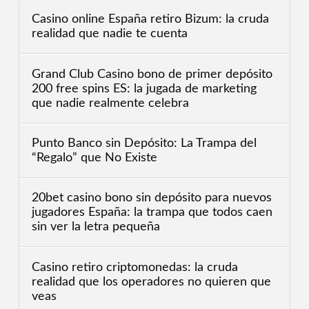
Casino online España retiro Bizum: la cruda
realidad que nadie te cuenta
Grand Club Casino bono de primer depósito
200 free spins ES: la jugada de marketing
que nadie realmente celebra
Punto Banco sin Depósito: La Trampa del
“Regalo” que No Existe
20bet casino bono sin depósito para nuevos
jugadores España: la trampa que todos caen
sin ver la letra pequeña
Casino retiro criptomonedas: la cruda
realidad que los operadores no quieren que
veas