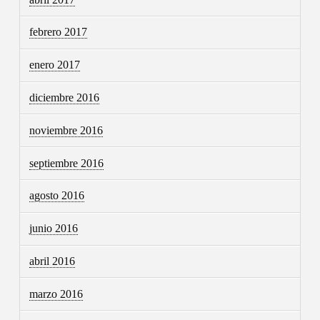
febrero 2017
enero 2017
diciembre 2016
noviembre 2016
septiembre 2016
agosto 2016
junio 2016
abril 2016
marzo 2016