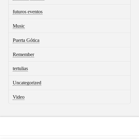
futuros eventos
Music
Puerta Gótica
Remember
tertulias
Uncategorized
Video