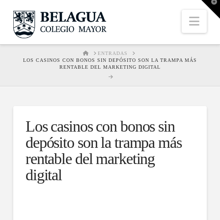
T
t
W
Nav
HOME
ENTRADAS
LOS CASINOS CON BONOS SIN DEPÓSITO SON LA TRAMPA MÁS
RENTABLE DEL MARKETING DIGITAL
Los casinos con bonos sin
depósito son la trampa más
rentable del marketing
digital