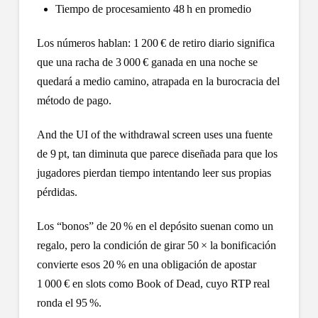
Tiempo de procesamiento 48 h en promedio
Los números hablan: 1 200 € de retiro diario significa
que una racha de 3 000 € ganada en una noche se
quedará a medio camino, atrapada en la burocracia del
método de pago.
And the UI of the withdrawal screen uses una fuente
de 9 pt, tan diminuta que parece diseñada para que los
jugadores pierdan tiempo intentando leer sus propias
pérdidas.
Los “bonos” de 20 % en el depósito suenan como un
regalo, pero la condición de girar 50 × la bonificación
convierte esos 20 % en una obligación de apostar
1 000 € en slots como Book of Dead, cuyo RTP real
ronda el 95 %.