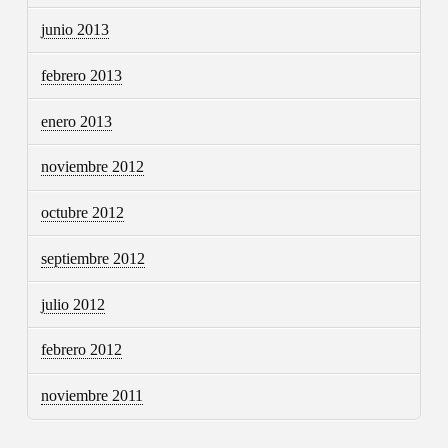
junio 2013
febrero 2013
enero 2013
noviembre 2012
octubre 2012
septiembre 2012
julio 2012
febrero 2012
noviembre 2011