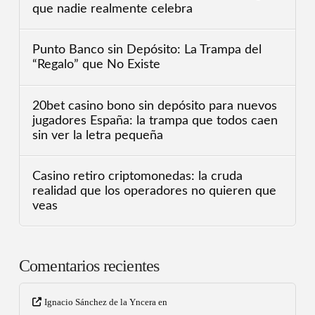
que nadie realmente celebra
Punto Banco sin Depósito: La Trampa del
“Regalo” que No Existe
20bet casino bono sin depósito para nuevos
jugadores España: la trampa que todos caen
sin ver la letra pequeña
Casino retiro criptomonedas: la cruda
realidad que los operadores no quieren que
veas
Comentarios recientes
Ignacio Sánchez de la Yncera
en