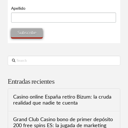
Apellido
Search
Entradas recientes
Casino online España retiro Bizum: la cruda
realidad que nadie te cuenta
Grand Club Casino bono de primer depósito
200 free spins ES: la jugada de marketing