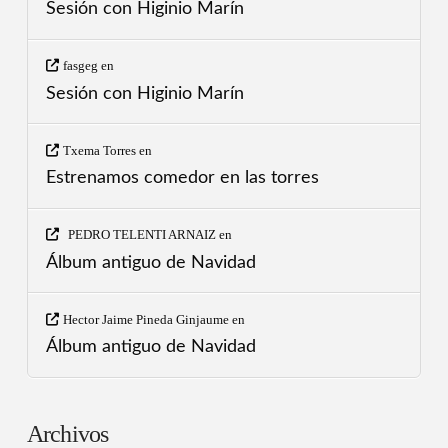
Sesión con Higinio Marín
fasgeg
en
Sesión con Higinio Marín
Txema Torres
en
Estrenamos comedor en las torres
PEDRO TELENTI ARNAIZ
en
Álbum antiguo de Navidad
Hector Jaime Pineda Ginjaume
en
Álbum antiguo de Navidad
Archivos