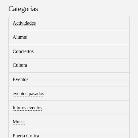
Categorías
Actividades
Alumni
Conciertos
Cultura
Eventos
eventos pasados
futuros eventos
Music
Puerta Gótica