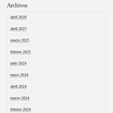
Archivos
abril 2026
abril 2025
marzo 2025
febrero 2025
julio 2024
mayo 2024
abril 2024
marzo 2024
febrero 2024