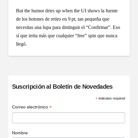
But the humor dries up when the UI shows la fuente
de los botones de retiro en 9 pt, tan pequeña que
necesitas una lupa para distinguir el “Confirmar”. Eso
sí que irrita más que cualquier “free” spin que nunca
llegó.
Suscripción al Boletín de Novedades
*
indicates required
*
Correo electrónico
Nombre