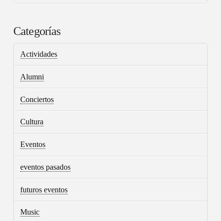
Categorías
Actividades
Alumni
Conciertos
Cultura
Eventos
eventos pasados
futuros eventos
Music