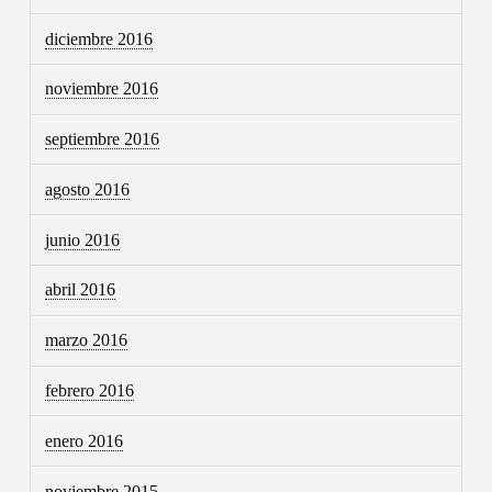
diciembre 2016
noviembre 2016
septiembre 2016
agosto 2016
junio 2016
abril 2016
marzo 2016
febrero 2016
enero 2016
noviembre 2015