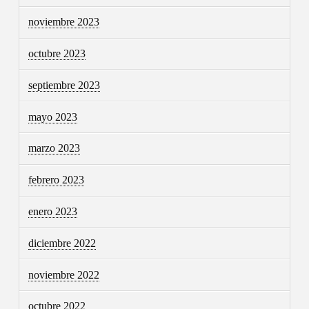
noviembre 2023
octubre 2023
septiembre 2023
mayo 2023
marzo 2023
febrero 2023
enero 2023
diciembre 2022
noviembre 2022
octubre 2022