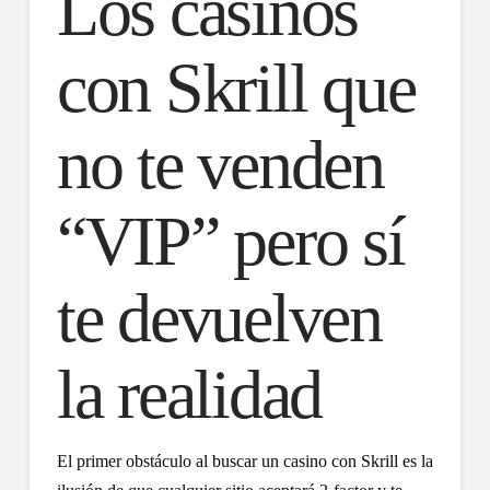
Los casinos
con Skrill que
no te venden
“VIP” pero sí
te devuelven
la realidad
El primer obstáculo al buscar un casino con Skrill es la