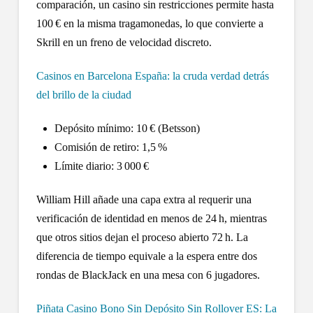
comparación, un casino sin restricciones permite hasta
100 € en la misma tragamonedas, lo que convierte a
Skrill en un freno de velocidad discreto.
Casinos en Barcelona España: la cruda verdad detrás
del brillo de la ciudad
Depósito mínimo: 10 € (Betsson)
Comisión de retiro: 1,5 %
Límite diario: 3 000 €
William Hill añade una capa extra al requerir una
verificación de identidad en menos de 24 h, mientras
que otros sitios dejan el proceso abierto 72 h. La
diferencia de tiempo equivale a la espera entre dos
rondas de BlackJack en una mesa con 6 jugadores.
Piñata Casino Bono Sin Depósito Sin Rollover ES: La