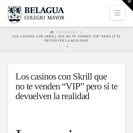
T
t
W
Nav
HOME
ENTRADAS
LOS CASINOS CON SKRILL QUE NO TE VENDEN “VIP” PERO SÍ TE
DEVUELVEN LA REALIDAD
Los casinos con Skrill que
no te venden “VIP” pero sí te
devuelven la realidad