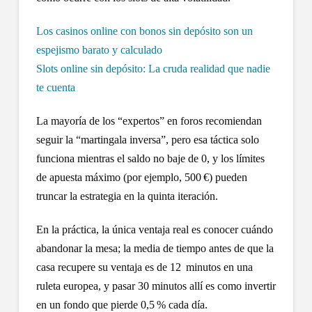
Los casinos online con bonos sin depósito son un
espejismo barato y calculado
Slots online sin depósito: La cruda realidad que nadie
te cuenta
La mayoría de los “expertos” en foros recomiendan
seguir la “martingala inversa”, pero esa táctica solo
funciona mientras el saldo no baje de 0, y los límites
de apuesta máximo (por ejemplo, 500 €) pueden
truncar la estrategia en la quinta iteración.
En la práctica, la única ventaja real es conocer cuándo
abandonar la mesa; la media de tiempo antes de que la
casa recupere su ventaja es de 12 minutos en una
ruleta europea, y pasar 30 minutos allí es como invertir
en un fondo que pierde 0,5 % cada día.