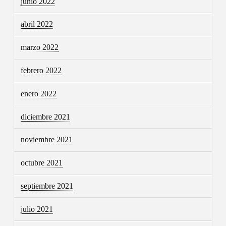
junio 2022
abril 2022
marzo 2022
febrero 2022
enero 2022
diciembre 2021
noviembre 2021
octubre 2021
septiembre 2021
julio 2021