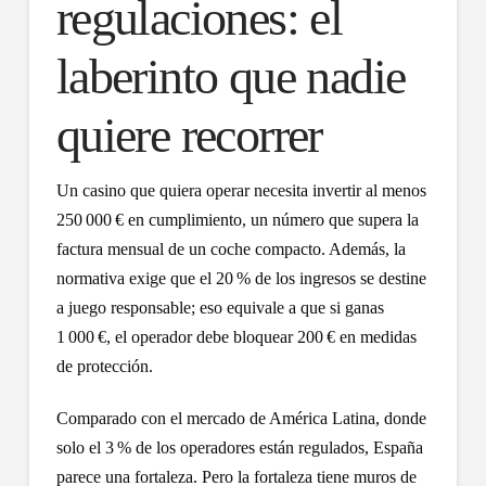
regulaciones: el
laberinto que nadie
quiere recorrer
Un casino que quiera operar necesita invertir al menos
250 000 € en cumplimiento, un número que supera la
factura mensual de un coche compacto. Además, la
normativa exige que el 20 % de los ingresos se destine
a juego responsable; eso equivale a que si ganas
1 000 €, el operador debe bloquear 200 € en medidas
de protección.
Comparado con el mercado de América Latina, donde
solo el 3 % de los operadores están regulados, España
parece una fortaleza. Pero la fortaleza tiene muros de