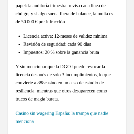
papel: la auditoría trimestral revisa cada línea de
código, y si algo suena fuera de balance, la multa es
de 50 000 € por infracción.
Licencia activa: 12‑meses de validez mínima
Revisión de seguridad: cada 90 días
Impuestos: 20 % sobre la ganancia bruta
Y sin mencionar que la DGOJ puede revocar la
licencia después de solo 3 incumplimientos, lo que
convierte a 888casino en un caso de estudio de
resiliencia, mientras que otros desaparecen como
trucos de magia barata.
Casino sin wagering España: la trampa que nadie
menciona