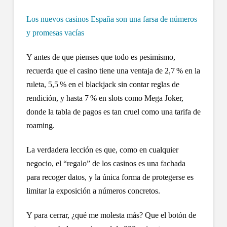
Los nuevos casinos España son una farsa de números
y promesas vacías
Y antes de que pienses que todo es pesimismo,
recuerda que el casino tiene una ventaja de 2,7 % en la
ruleta, 5,5 % en el blackjack sin contar reglas de
rendición, y hasta 7 % en slots como Mega Joker,
donde la tabla de pagos es tan cruel como una tarifa de
roaming.
La verdadera lección es que, como en cualquier
negocio, el “regalo” de los casinos es una fachada
para recoger datos, y la única forma de protegerse es
limitar la exposición a números concretos.
Y para cerrar, ¿qué me molesta más? Que el botón de