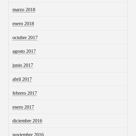
marzo 2018
enero 2018
octubre 2017
agosto 2017
junio 2017
abril 2017
febrero 2017
enero 2017
diciembre 2016
noviembre 2016