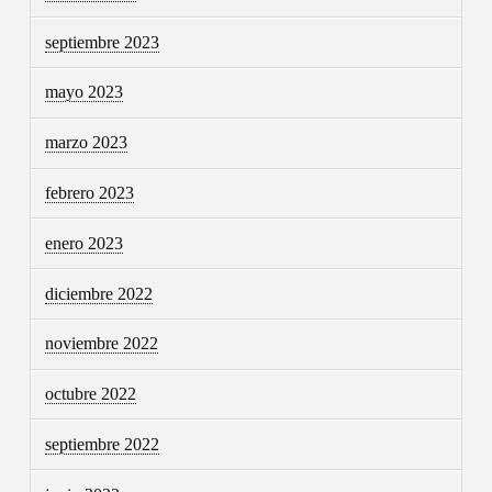
septiembre 2023
mayo 2023
marzo 2023
febrero 2023
enero 2023
diciembre 2022
noviembre 2022
octubre 2022
septiembre 2022