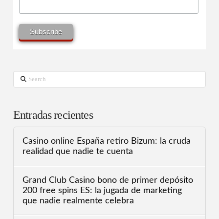
Search
Entradas recientes
Casino online España retiro Bizum: la cruda
realidad que nadie te cuenta
Grand Club Casino bono de primer depósito
200 free spins ES: la jugada de marketing
que nadie realmente celebra