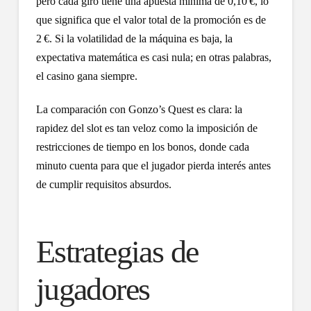
pero cada giro tiene una apuesta mínima de 0,10 €, lo
que significa que el valor total de la promoción es de
2 €. Si la volatilidad de la máquina es baja, la
expectativa matemática es casi nula; en otras palabras,
el casino gana siempre.
La comparación con Gonzo’s Quest es clara: la
rapidez del slot es tan veloz como la imposición de
restricciones de tiempo en los bonos, donde cada
minuto cuenta para que el jugador pierda interés antes
de cumplir requisitos absurdos.
Estrategias de
jugadores