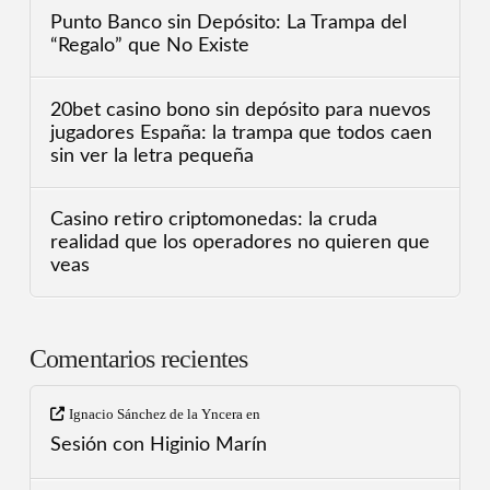
Punto Banco sin Depósito: La Trampa del
“Regalo” que No Existe
20bet casino bono sin depósito para nuevos
jugadores España: la trampa que todos caen
sin ver la letra pequeña
Casino retiro criptomonedas: la cruda
realidad que los operadores no quieren que
veas
Comentarios recientes
Ignacio Sánchez de la Yncera
en
Sesión con Higinio Marín