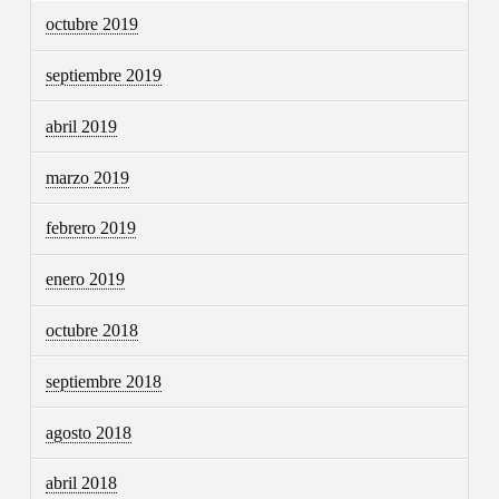
octubre 2019
septiembre 2019
abril 2019
marzo 2019
febrero 2019
enero 2019
octubre 2018
septiembre 2018
agosto 2018
abril 2018