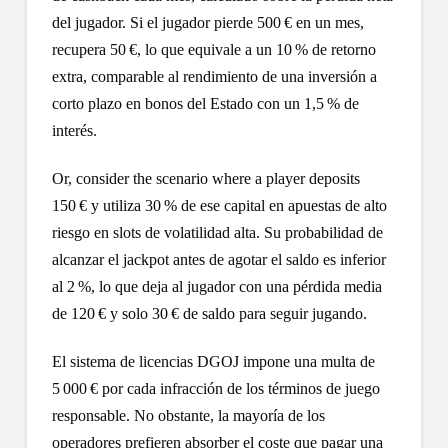
del jugador. Si el jugador pierde 500 € en un mes,
recupera 50 €, lo que equivale a un 10 % de retorno
extra, comparable al rendimiento de una inversión a
corto plazo en bonos del Estado con un 1,5 % de
interés.
Or, consider the scenario where a player deposits
150 € y utiliza 30 % de ese capital en apuestas de alto
riesgo en slots de volatilidad alta. Su probabilidad de
alcanzar el jackpot antes de agotar el saldo es inferior
al 2 %, lo que deja al jugador con una pérdida media
de 120 € y solo 30 € de saldo para seguir jugando.
El sistema de licencias DGOJ impone una multa de
5 000 € por cada infracción de los términos de juego
responsable. No obstante, la mayoría de los
operadores prefieren absorber el coste que pagar una