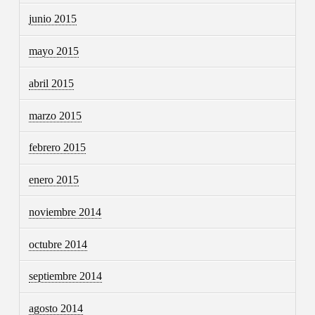
junio 2015
mayo 2015
abril 2015
marzo 2015
febrero 2015
enero 2015
noviembre 2014
octubre 2014
septiembre 2014
agosto 2014