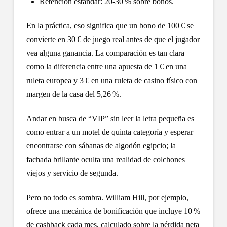
Retención estándar: 20‑30 % sobre bonos.
En la práctica, eso significa que un bono de 100 € se
convierte en 30 € de juego real antes de que el jugador
vea alguna ganancia. La comparación es tan clara
como la diferencia entre una apuesta de 1 € en una
ruleta europea y 3 € en una ruleta de casino físico con
margen de la casa del 5,26 %.
Andar en busca de “VIP” sin leer la letra pequeña es
como entrar a un motel de quinta categoría y esperar
encontrarse con sábanas de algodón egipcio; la
fachada brillante oculta una realidad de colchones
viejos y servicio de segunda.
Pero no todo es sombra. William Hill, por ejemplo,
ofrece una mecánica de bonificación que incluye 10 %
de cashback cada mes, calculado sobre la pérdida neta