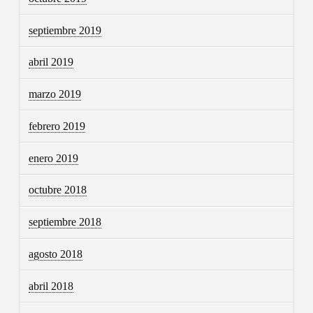
septiembre 2019
abril 2019
marzo 2019
febrero 2019
enero 2019
octubre 2018
septiembre 2018
agosto 2018
abril 2018