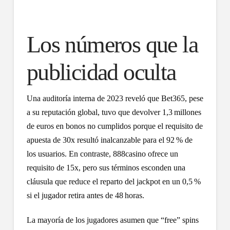
Los números que la
publicidad oculta
Una auditoría interna de 2023 reveló que Bet365, pese
a su reputación global, tuvo que devolver 1,3 millones
de euros en bonos no cumplidos porque el requisito de
apuesta de 30x resultó inalcanzable para el 92 % de
los usuarios. En contraste, 888casino ofrece un
requisito de 15x, pero sus términos esconden una
cláusula que reduce el reparto del jackpot en un 0,5 %
si el jugador retira antes de 48 horas.
La mayoría de los jugadores asumen que “free” spins