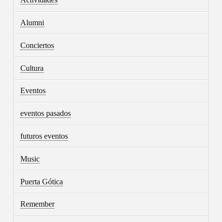
Alumni
Conciertos
Cultura
Eventos
eventos pasados
futuros eventos
Music
Puerta Gótica
Remember