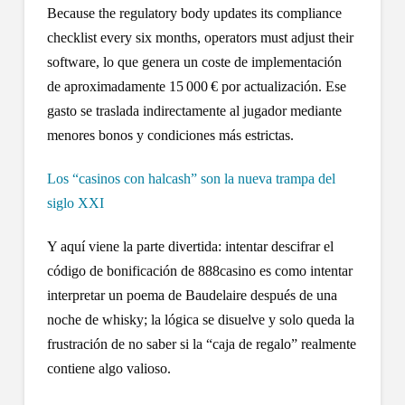
Because the regulatory body updates its compliance
checklist every six months, operators must adjust their
software, lo que genera un coste de implementación
de aproximadamente 15 000 € por actualización. Ese
gasto se traslada indirectamente al jugador mediante
menores bonos y condiciones más estrictas.
Los “casinos con halcash” son la nueva trampa del
siglo XXI
Y aquí viene la parte divertida: intentar descifrar el
código de bonificación de 888casino es como intentar
interpretar un poema de Baudelaire después de una
noche de whisky; la lógica se disuelve y solo queda la
frustración de no saber si la “caja de regalo” realmente
contiene algo valioso.