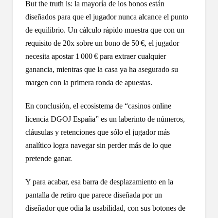
But the truth is: la mayoría de los bonos están
diseñados para que el jugador nunca alcance el punto
de equilibrio. Un cálculo rápido muestra que con un
requisito de 20x sobre un bono de 50 €, el jugador
necesita apostar 1 000 € para extraer cualquier
ganancia, mientras que la casa ya ha asegurado su
margen con la primera ronda de apuestas.
En conclusión, el ecosistema de “casinos online
licencia DGOJ España” es un laberinto de números,
cláusulas y retenciones que sólo el jugador más
analítico logra navegar sin perder más de lo que
pretende ganar.
Y para acabar, esa barra de desplazamiento en la
pantalla de retiro que parece diseñada por un
diseñador que odia la usabilidad, con sus botones de