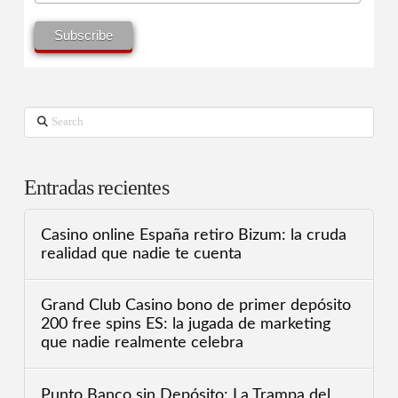
Search
Entradas recientes
Casino online España retiro Bizum: la cruda
realidad que nadie te cuenta
Grand Club Casino bono de primer depósito
200 free spins ES: la jugada de marketing
que nadie realmente celebra
Punto Banco sin Depósito: La Trampa del