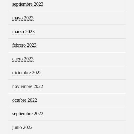
septiembre 2023
mayo 2023
marzo 2023
febrero 2023
enero 2023
diciembre 2022
noviembre 2022
octubre 2022
septiembre 2022
junio 2022