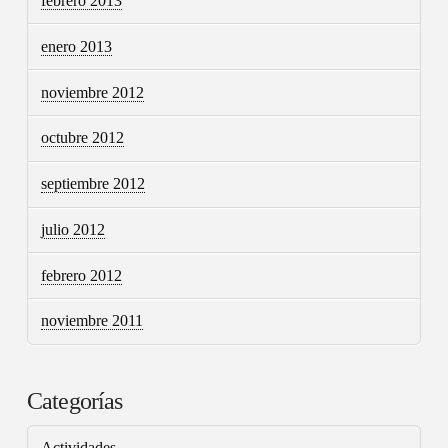
febrero 2013
enero 2013
noviembre 2012
octubre 2012
septiembre 2012
julio 2012
febrero 2012
noviembre 2011
Categorías
Actividades