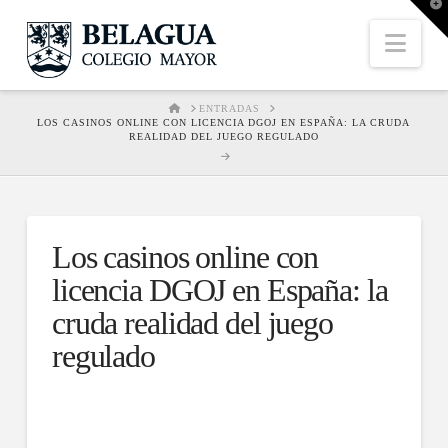
T
t
W
Nav
HOME
ENTRADAS
LOS CASINOS ONLINE CON LICENCIA DGOJ EN ESPAÑA: LA CRUDA
REALIDAD DEL JUEGO REGULADO
Los casinos online con
licencia DGOJ en España: la
cruda realidad del juego
regulado