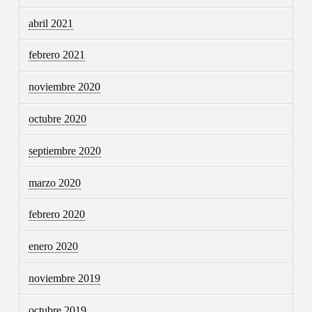
abril 2021
febrero 2021
noviembre 2020
octubre 2020
septiembre 2020
marzo 2020
febrero 2020
enero 2020
noviembre 2019
octubre 2019