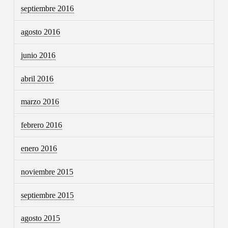
septiembre 2016
agosto 2016
junio 2016
abril 2016
marzo 2016
febrero 2016
enero 2016
noviembre 2015
septiembre 2015
agosto 2015