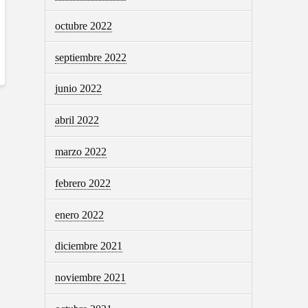
octubre 2022
septiembre 2022
junio 2022
abril 2022
marzo 2022
febrero 2022
enero 2022
diciembre 2021
noviembre 2021