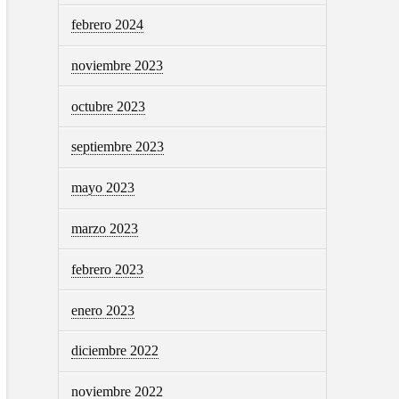
febrero 2024
noviembre 2023
octubre 2023
septiembre 2023
mayo 2023
marzo 2023
febrero 2023
enero 2023
diciembre 2022
noviembre 2022