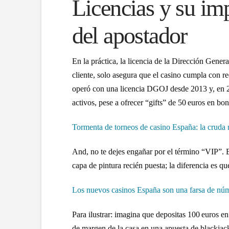
Licencias y su imp
del apostador
En la práctica, la licencia de la Dirección Gene
cliente, solo asegura que el casino cumpla con r
operó con una licencia DGOJ desde 2013 y, en 20
activos, pese a ofrecer “gifts” de 50 euros en bon
Tormenta de torneos de casino España: la cruda re
And, no te dejes engañar por el término “VIP”. 
capa de pintura recién puesta; la diferencia es q
Los nuevos casinos España son una farsa de nú
Para ilustrar: imagina que depositas 100 euros en
de margen de la casa en una apuesta de blackjack