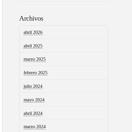
Archivos
abril 2026
abril 2025
marzo 2025
febrero 2025
julio 2024
mayo 2024
abril 2024
marzo 2024