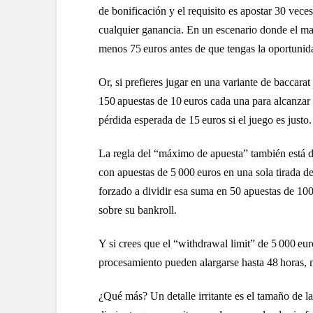
de bonificación y el requisito es apostar 30 vece
cualquier ganancia. En un escenario donde el mar
menos 75 euros antes de que tengas la oportunida
Or, si prefieres jugar en una variante de baccarat
150 apuestas de 10 euros cada una para alcanzar 
pérdida esperada de 15 euros si el juego es justo.
La regla del “máximo de apuesta” también está d
con apuestas de 5 000 euros en una sola tirada de
forzado a dividir esa suma en 50 apuestas de 100
sobre su bankroll.
Y si crees que el “withdrawal limit” de 5 000 eur
procesamiento pueden alargarse hasta 48 horas, 
¿Qué más? Un detalle irritante es el tamaño de la