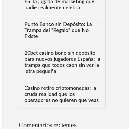
ES: la jugada de marketing que
nadie realmente celebra
Punto Banco sin Depósito: La
Trampa del “Regalo” que No
Existe
20bet casino bono sin depósito
para nuevos jugadores España: la
trampa que todos caen sin ver la
letra pequeña
Casino retiro criptomonedas: la
cruda realidad que los
operadores no quieren que veas
Comentarios recientes