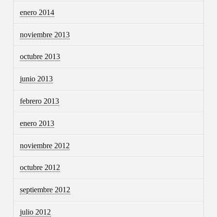
enero 2014
noviembre 2013
octubre 2013
junio 2013
febrero 2013
enero 2013
noviembre 2012
octubre 2012
septiembre 2012
julio 2012