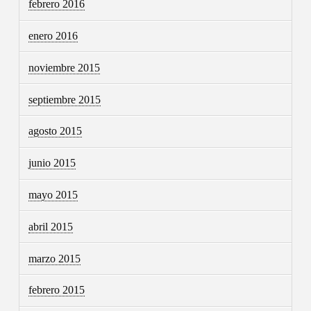
febrero 2016
enero 2016
noviembre 2015
septiembre 2015
agosto 2015
junio 2015
mayo 2015
abril 2015
marzo 2015
febrero 2015