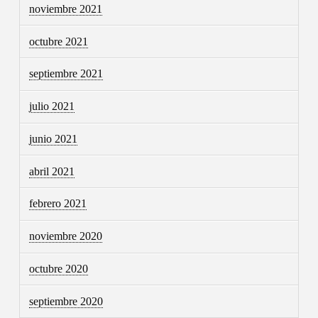
noviembre 2021
octubre 2021
septiembre 2021
julio 2021
junio 2021
abril 2021
febrero 2021
noviembre 2020
octubre 2020
septiembre 2020