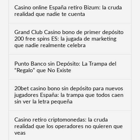
Casino online España retiro Bizum: la cruda
realidad que nadie te cuenta
Grand Club Casino bono de primer depósito
200 free spins ES: la jugada de marketing
que nadie realmente celebra
Punto Banco sin Depósito: La Trampa del
“Regalo” que No Existe
20bet casino bono sin depósito para nuevos
jugadores España: la trampa que todos caen
sin ver la letra pequeña
Casino retiro criptomonedas: la cruda
realidad que los operadores no quieren que
veas