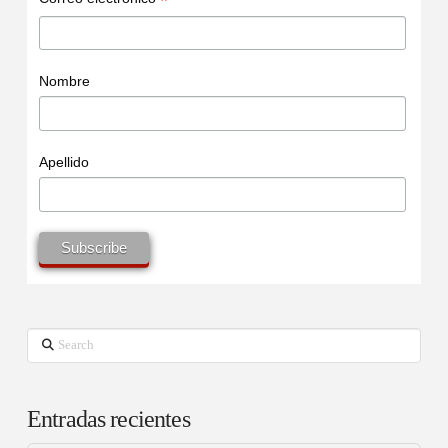
*
Nombre
Apellido
Search
Entradas recientes