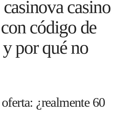
 casinova casino
s con código de
y por qué no
ferta: ¿realmente 60