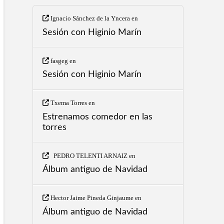
Ignacio Sánchez de la Yncera
en
Sesión con Higinio Marín
fasgeg
en
Sesión con Higinio Marín
Txema Torres
en
Estrenamos comedor en las
torres
PEDRO TELENTI ARNAIZ
en
Álbum antiguo de Navidad
Hector Jaime Pineda Ginjaume
en
Álbum antiguo de Navidad