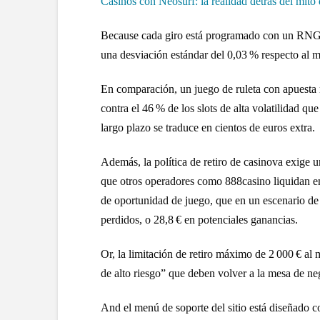
Casinos con Neosurf: la realidad detrás del mito
Because cada giro está programado con un RNG q
una desviación estándar del 0,03 % respecto al mo
En comparación, un juego de ruleta con apuesta 
contra el 46 % de los slots de alta volatilidad q
largo plazo se traduce en cientos de euros extra.
Además, la política de retiro de casinova exige u
que otros operadores como 888casino liquidan en
de oportunidad de juego, que en un escenario de
perdidos, o 28,8 € en potenciales ganancias.
Or, la limitación de retiro máximo de 2 000 € al 
de alto riesgo” que deben volver a la mesa de ne
And el menú de soporte del sitio está diseñado c