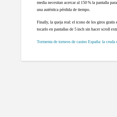
media necesitan acercar al 150 % la pantalla para 
una auténtica pérdida de tiempo.
Finally, la queja real: el icono de los giros grati
tocarlo en pantallas de 5 inch sin hacer scroll ext
Tormenta de torneos de casino España: la cruda re