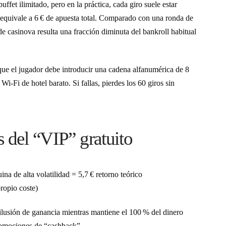
ffet ilimitado, pero en la práctica, cada giro suele estar
 equivale a 6 € de apuesta total. Comparado con una ronda de
 de casinova resulta una fracción diminuta del bankroll habitual
ue el jugador debe introducir una cadena alfanumérica de 8
Wi‑Fi de hotel barato. Si fallas, pierdes los 60 giros sin
s del “VIP” gratuito
a de alta volatilidad = 5,7 € retorno teórico
propio coste)
 ilusión de ganancia mientras mantiene el 100 % del dinero
romociones de “cashback”.