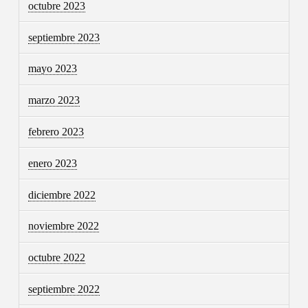
octubre 2023
septiembre 2023
mayo 2023
marzo 2023
febrero 2023
enero 2023
diciembre 2022
noviembre 2022
octubre 2022
septiembre 2022