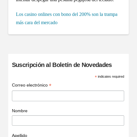
Los casino onlines con bono del 200% son la trampa
más cara del mercado
Suscripción al Boletín de Novedades
*
indicates required
*
Correo electrónico
Nombre
Apellido