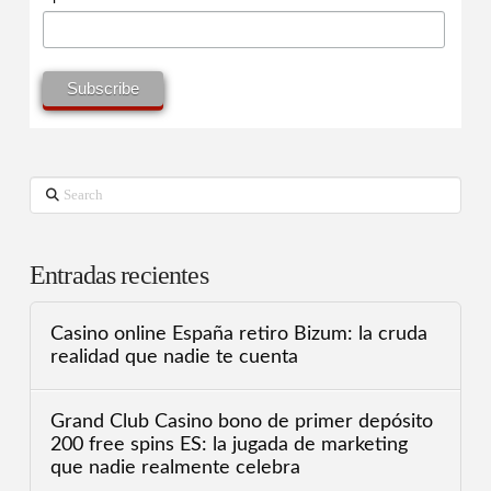
Search
Entradas recientes
Casino online España retiro Bizum: la cruda
realidad que nadie te cuenta
Grand Club Casino bono de primer depósito
200 free spins ES: la jugada de marketing
que nadie realmente celebra