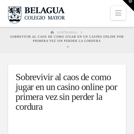
T
t
W
Nav
HOME
ENTRADAS
SOBREVIVIR AL CAOS DE COMO JUGAR EN UN CASINO ONLINE POR
PRIMERA VEZ SIN PERDER LA CORDURA
Sobrevivir al caos de como
jugar en un casino online por
primera vez sin perder la
cordura