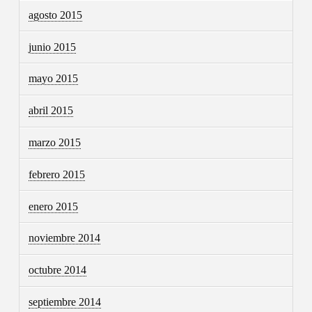
agosto 2015
junio 2015
mayo 2015
abril 2015
marzo 2015
febrero 2015
enero 2015
noviembre 2014
octubre 2014
septiembre 2014