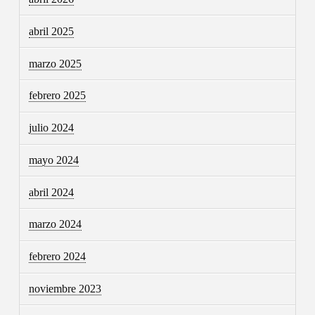
abril 2025
marzo 2025
febrero 2025
julio 2024
mayo 2024
abril 2024
marzo 2024
febrero 2024
noviembre 2023