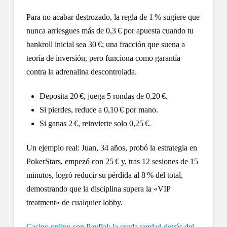
Para no acabar destrozado, la regla de 1 % sugiere que
nunca arriesgues más de 0,3 € por apuesta cuando tu
bankroll inicial sea 30 €; una fracción que suena a
teoría de inversión, pero funciona como garantía
contra la adrenalina descontrolada.
Deposita 20 €, juega 5 rondas de 0,20 €.
Si pierdes, reduce a 0,10 € por mano.
Si ganas 2 €, reinvierte solo 0,25 €.
Un ejemplo real: Juan, 34 años, probó la estrategia en
PokerStars, empezó con 25 € y, tras 12 sesiones de 15
minutos, logró reducir su pérdida al 8 % del total,
demostrando que la disciplina supera la «VIP
treatment» de cualquier lobby.
Casino online con PayPal: la cruda verdad detrás del