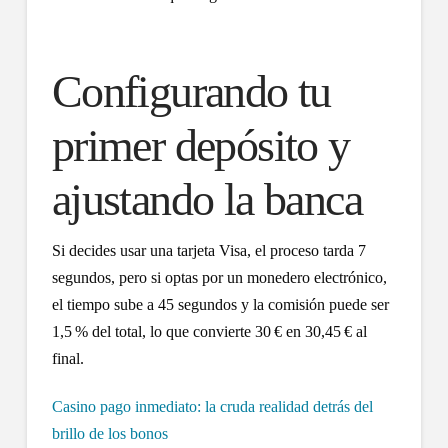
Configurando tu
primer depósito y
ajustando la banca
Si decides usar una tarjeta Visa, el proceso tarda 7
segundos, pero si optas por un monedero electrónico,
el tiempo sube a 45 segundos y la comisión puede ser
1,5 % del total, lo que convierte 30 € en 30,45 € al
final.
Casino pago inmediato: la cruda realidad detrás del
brillo de los bonos