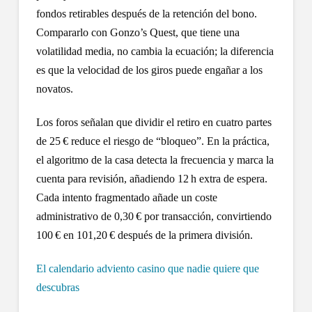
fondos retirables después de la retención del bono.
Compararlo con Gonzo’s Quest, que tiene una
volatilidad media, no cambia la ecuación; la diferencia
es que la velocidad de los giros puede engañar a los
novatos.
Los foros señalan que dividir el retiro en cuatro partes
de 25 € reduce el riesgo de “bloqueo”. En la práctica,
el algoritmo de la casa detecta la frecuencia y marca la
cuenta para revisión, añadiendo 12 h extra de espera.
Cada intento fragmentado añade un coste
administrativo de 0,30 € por transacción, convirtiendo
100 € en 101,20 € después de la primera división.
El calendario adviento casino que nadie quiere que
descubras