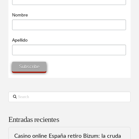
Nombre
Apellido
Search
Entradas recientes
Casino online España retiro Bizum: la cruda