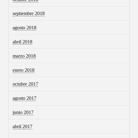
septiembre 2018
agosto 2018
abril 2018
marzo 2018
enero 2018
octubre 2017
agosto 2017
junio 2017
abril 2017