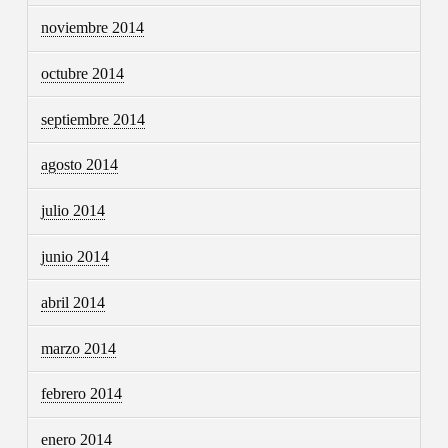
noviembre 2014
octubre 2014
septiembre 2014
agosto 2014
julio 2014
junio 2014
abril 2014
marzo 2014
febrero 2014
enero 2014