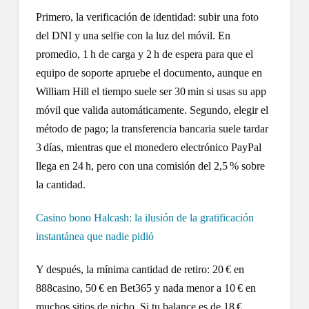
Primero, la verificación de identidad: subir una foto
del DNI y una selfie con la luz del móvil. En
promedio, 1 h de carga y 2 h de espera para que el
equipo de soporte apruebe el documento, aunque en
William Hill el tiempo suele ser 30 min si usas su app
móvil que valida automáticamente. Segundo, elegir el
método de pago; la transferencia bancaria suele tardar
3 días, mientras que el monedero electrónico PayPal
llega en 24 h, pero con una comisión del 2,5 % sobre
la cantidad.
Casino bono Halcash: la ilusión de la gratificación
instantánea que nadie pidió
Y después, la mínima cantidad de retiro: 20 € en
888casino, 50 € en Bet365 y nada menor a 10 € en
muchos sitios de nicho. Si tu balance es de 18 €,