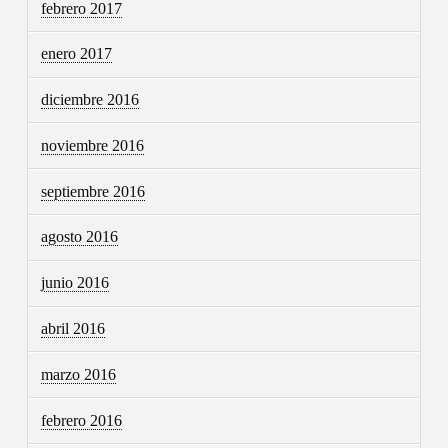
febrero 2017
enero 2017
diciembre 2016
noviembre 2016
septiembre 2016
agosto 2016
junio 2016
abril 2016
marzo 2016
febrero 2016