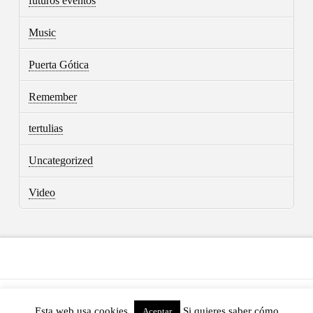
futuros eventos
Music
Puerta Gótica
Remember
tertulias
Uncategorized
Video
ASSIGN A MENU
Esta web usa cookies
Si quieres saber cómo
Aceptar