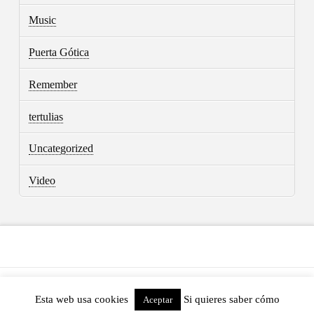
Music
Puerta Gótica
Remember
tertulias
Uncategorized
Video
ASSIGN A MENU
Esta web usa cookies
Si quieres saber cómo
Aceptar