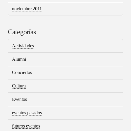
noviembre 2011
Categorías
Actividades
Alumni
Conciertos
Cultura
Eventos
eventos pasados
futuros eventos