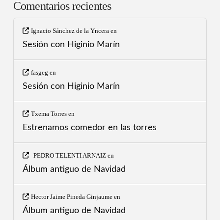
Comentarios recientes
Ignacio Sánchez de la Yncera
en
Sesión con Higinio Marín
fasgeg
en
Sesión con Higinio Marín
Txema Torres
en
Estrenamos comedor en las torres
PEDRO TELENTI ARNAIZ
en
Álbum antiguo de Navidad
Hector Jaime Pineda Ginjaume
en
Álbum antiguo de Navidad