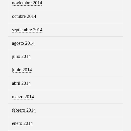
noviembre 2014
octubre 2014
septiembre 2014
agosto 2014
julio 2014
junio 2014
abril 2014
marzo 2014
febrero 2014
enero 2014