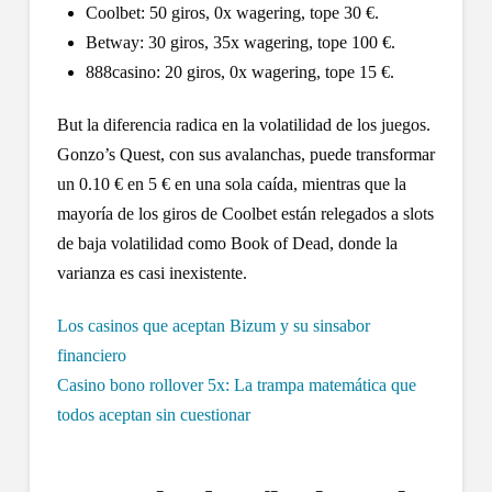
Coolbet: 50 giros, 0x wagering, tope 30 €.
Betway: 30 giros, 35x wagering, tope 100 €.
888casino: 20 giros, 0x wagering, tope 15 €.
But la diferencia radica en la volatilidad de los juegos.
Gonzo’s Quest, con sus avalanchas, puede transformar
un 0.10 € en 5 € en una sola caída, mientras que la
mayoría de los giros de Coolbet están relegados a slots
de baja volatilidad como Book of Dead, donde la
varianza es casi inexistente.
Los casinos que aceptan Bizum y su sinsabor
financiero
Casino bono rollover 5x: La trampa matemática que
todos aceptan sin cuestionar