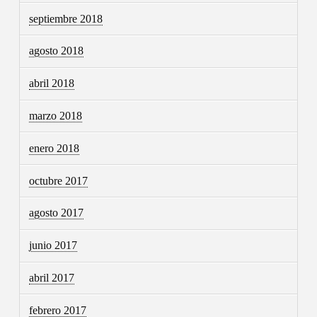
septiembre 2018
agosto 2018
abril 2018
marzo 2018
enero 2018
octubre 2017
agosto 2017
junio 2017
abril 2017
febrero 2017