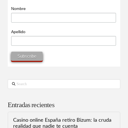
Nombre
Apellido
Search
Entradas recientes
Casino online España retiro Bizum: la cruda
realidad que nadie te cuenta