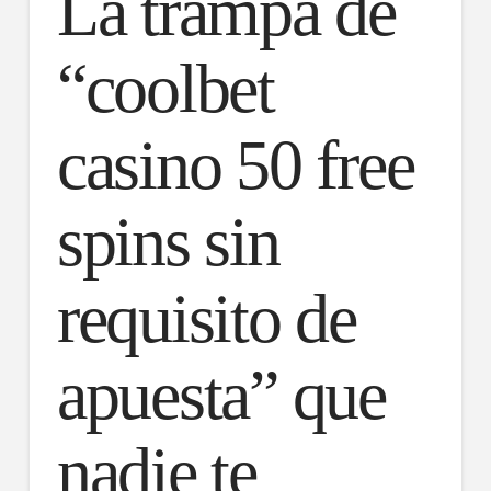
La trampa de
“coolbet
casino 50 free
spins sin
requisito de
apuesta” que
nadie te