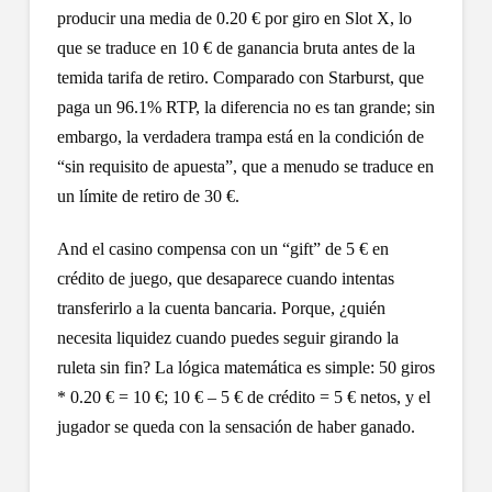
producir una media de 0.20 € por giro en Slot X, lo
que se traduce en 10 € de ganancia bruta antes de la
temida tarifa de retiro. Comparado con Starburst, que
paga un 96.1% RTP, la diferencia no es tan grande; sin
embargo, la verdadera trampa está en la condición de
“sin requisito de apuesta”, que a menudo se traduce en
un límite de retiro de 30 €.
And el casino compensa con un “gift” de 5 € en
crédito de juego, que desaparece cuando intentas
transferirlo a la cuenta bancaria. Porque, ¿quién
necesita liquidez cuando puedes seguir girando la
ruleta sin fin? La lógica matemática es simple: 50 giros
* 0.20 € = 10 €; 10 € – 5 € de crédito = 5 € netos, y el
jugador se queda con la sensación de haber ganado.