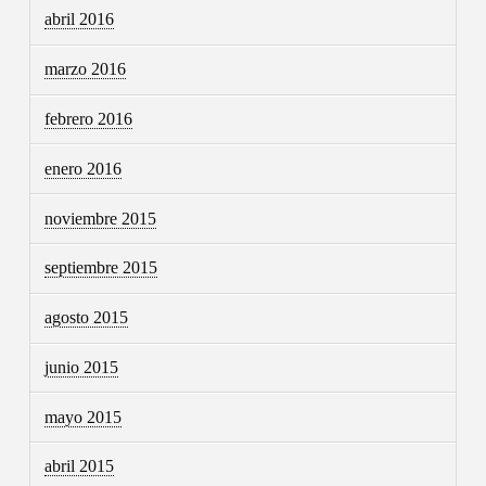
abril 2016
marzo 2016
febrero 2016
enero 2016
noviembre 2015
septiembre 2015
agosto 2015
junio 2015
mayo 2015
abril 2015