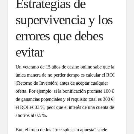
Estrategias de
supervivencia y los
errores que debes
evitar
Un veterano de 15 años de casino online sabe que la
única manera de no perder tiempo es calcular el ROI
(Retorno de Inversión) antes de aceptar cualquier
oferta. Por ejemplo, si la bonificación promete 100 €
de ganancias potenciales y el requisito total es 300 €,
el ROI es 33 %, peor que el interés de una cuenta de
ahorros al 0,5 %.
But, el truco de los “free spins sin apuesta” suele