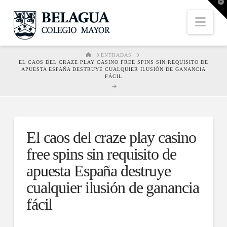
T
t
W
Nav
HOME
ENTRADAS
EL CAOS DEL CRAZE PLAY CASINO FREE SPINS SIN REQUISITO DE
APUESTA ESPAÑA DESTRUYE CUALQUIER ILUSIÓN DE GANANCIA
FÁCIL
El caos del craze play casino
free spins sin requisito de
apuesta España destruye
cualquier ilusión de ganancia
fácil