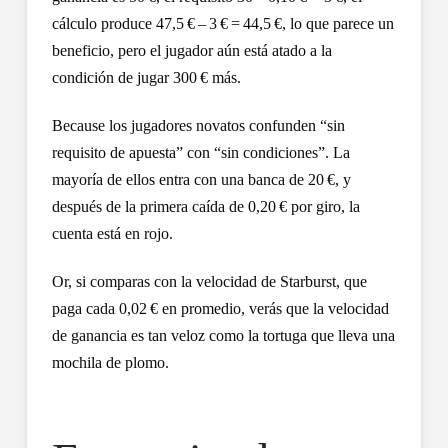
cálculo produce 47,5 € – 3 € = 44,5 €, lo que parece un
beneficio, pero el jugador aún está atado a la
condición de jugar 300 € más.
Because los jugadores novatos confunden “sin
requisito de apuesta” con “sin condiciones”. La
mayoría de ellos entra con una banca de 20 €, y
después de la primera caída de 0,20 € por giro, la
cuenta está en rojo.
Or, si comparas con la velocidad de Starburst, que
paga cada 0,02 € en promedio, verás que la velocidad
de ganancia es tan veloz como la tortuga que lleva una
mochila de plomo.