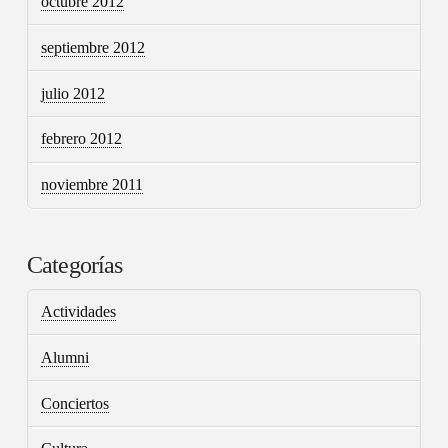
octubre 2012
septiembre 2012
julio 2012
febrero 2012
noviembre 2011
Categorías
Actividades
Alumni
Conciertos