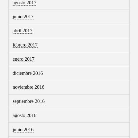
agosto 2017
junio 2017
abril 2017
febrero 2017
enero 2017
diciembre 2016
noviembre 2016
septiembre 2016
agosto 2016
junio 2016