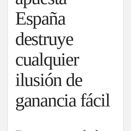
España
destruye
cualquier
ilusión de
ganancia fácil