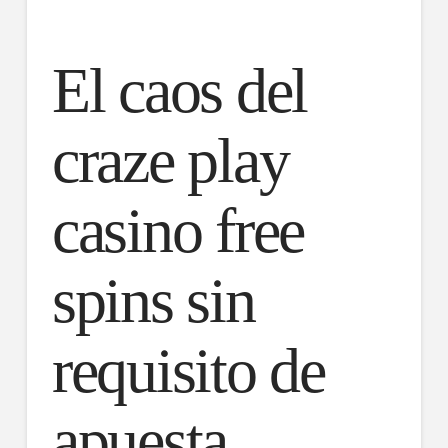
El caos del
craze play
casino free
spins sin
requisito de
apuesta