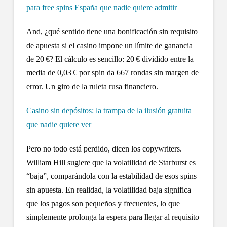
para free spins España que nadie quiere admitir
And, ¿qué sentido tiene una bonificación sin requisito
de apuesta si el casino impone un límite de ganancia
de 20 €? El cálculo es sencillo: 20 € dividido entre la
media de 0,03 € por spin da 667 rondas sin margen de
error. Un giro de la ruleta rusa financiero.
Casino sin depósitos: la trampa de la ilusión gratuita
que nadie quiere ver
Pero no todo está perdido, dicen los copywriters.
William Hill sugiere que la volatilidad de Starburst es
“baja”, comparándola con la estabilidad de esos spins
sin apuesta. En realidad, la volatilidad baja significa
que los pagos son pequeños y frecuentes, lo que
simplemente prolonga la espera para llegar al requisito