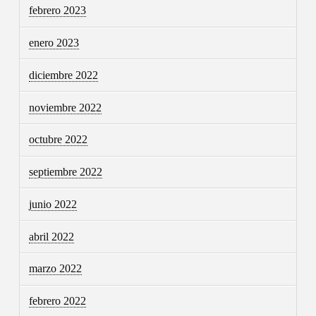
febrero 2023
enero 2023
diciembre 2022
noviembre 2022
octubre 2022
septiembre 2022
junio 2022
abril 2022
marzo 2022
febrero 2022