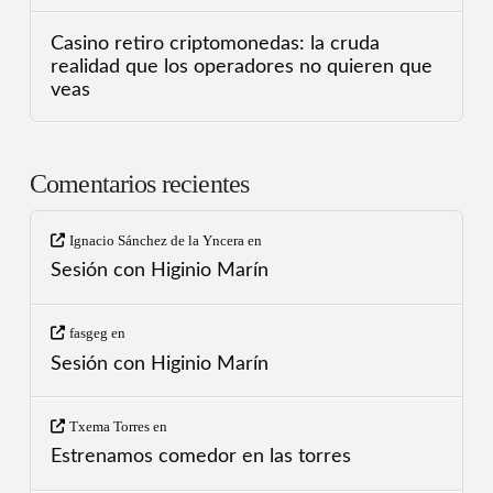
Casino retiro criptomonedas: la cruda
realidad que los operadores no quieren que
veas
Comentarios recientes
Ignacio Sánchez de la Yncera
en
Sesión con Higinio Marín
fasgeg
en
Sesión con Higinio Marín
Txema Torres
en
Estrenamos comedor en las torres