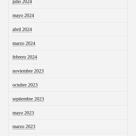
julio 2024
mayo 2024
abril 2024
marzo 2024
febrero 2024
noviembre 2023
octubre 2023
septiembre 2023
mayo 2023
marzo 2023