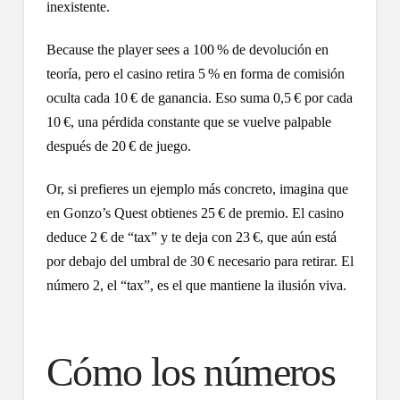
inexistente.
Because the player sees a 100 % de devolución en
teoría, pero el casino retira 5 % en forma de comisión
oculta cada 10 € de ganancia. Eso suma 0,5 € por cada
10 €, una pérdida constante que se vuelve palpable
después de 20 € de juego.
Or, si prefieres un ejemplo más concreto, imagina que
en Gonzo’s Quest obtienes 25 € de premio. El casino
deduce 2 € de “tax” y te deja con 23 €, que aún está
por debajo del umbral de 30 € necesario para retirar. El
número 2, el “tax”, es el que mantiene la ilusión viva.
Cómo los números