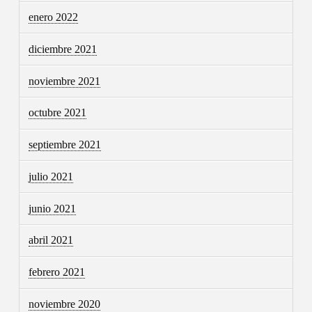
enero 2022
diciembre 2021
noviembre 2021
octubre 2021
septiembre 2021
julio 2021
junio 2021
abril 2021
febrero 2021
noviembre 2020