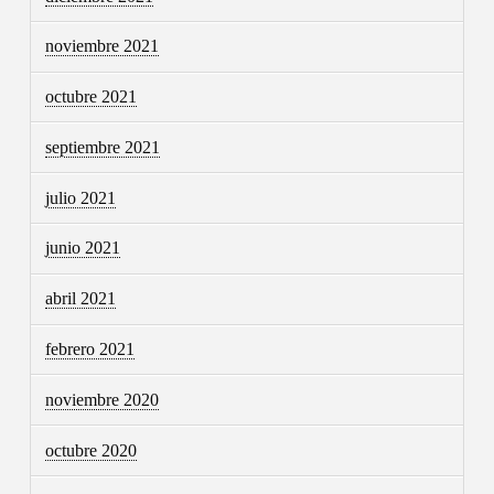
noviembre 2021
octubre 2021
septiembre 2021
julio 2021
junio 2021
abril 2021
febrero 2021
noviembre 2020
octubre 2020