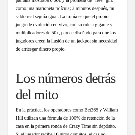
pantalla mostraba 0,00€ y la promesa de “free” giró
como una marioneta ridícula; 3 minutos después, mi
saldo real seguía igual. La ironía es que el propio
juego de evolución en vivo, con su ruleta gigante y
multiplicadores de 50x, parece diseñado para que los
jugadores creen la ilusión de un jackpot sin necesidad
de arriesgar dinero propio.
Los números detrás
del mito
En la práctica, los operadores como Bet365 y William
Hill utilizan una fórmula de 100% de retención de la
casa en la primera ronda de Crazy Time sin depósito.
Si el jugador recibe 10 giros gratuitos, el casino