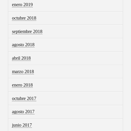
enero 2019
octubre 2018
septiembre 2018
agosto 2018
abril 2018
marzo 2018
enero 2018
octubre 2017
agosto 2017
junio 2017