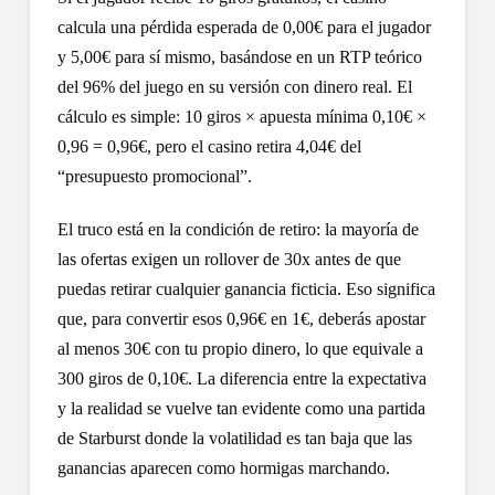
calcula una pérdida esperada de 0,00€ para el jugador
y 5,00€ para sí mismo, basándose en un RTP teórico
del 96% del juego en su versión con dinero real. El
cálculo es simple: 10 giros × apuesta mínima 0,10€ ×
0,96 = 0,96€, pero el casino retira 4,04€ del
“presupuesto promocional”.
El truco está en la condición de retiro: la mayoría de
las ofertas exigen un rollover de 30x antes de que
puedas retirar cualquier ganancia ficticia. Eso significa
que, para convertir esos 0,96€ en 1€, deberás apostar
al menos 30€ con tu propio dinero, lo que equivale a
300 giros de 0,10€. La diferencia entre la expectativa
y la realidad se vuelve tan evidente como una partida
de Starburst donde la volatilidad es tan baja que las
ganancias aparecen como hormigas marchando.