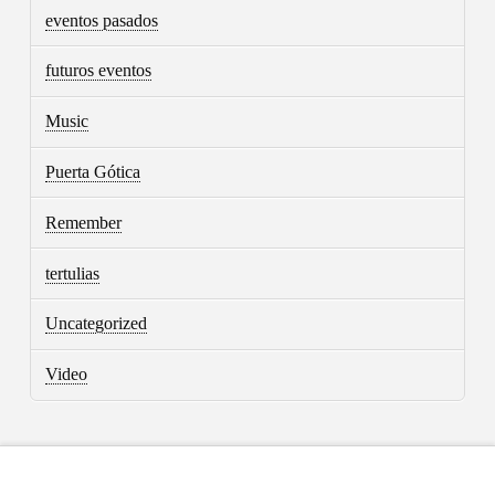
eventos pasados
futuros eventos
Music
Puerta Gótica
Remember
tertulias
Uncategorized
Video