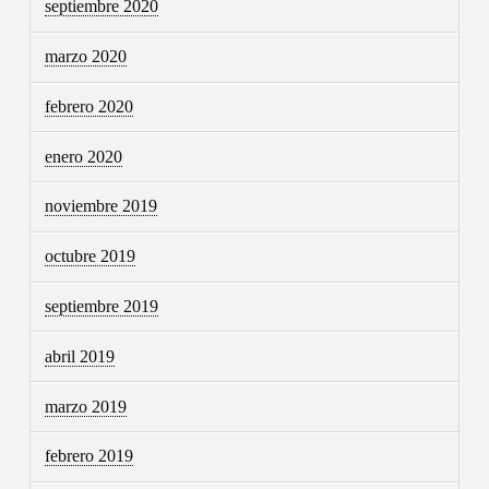
septiembre 2020
marzo 2020
febrero 2020
enero 2020
noviembre 2019
octubre 2019
septiembre 2019
abril 2019
marzo 2019
febrero 2019