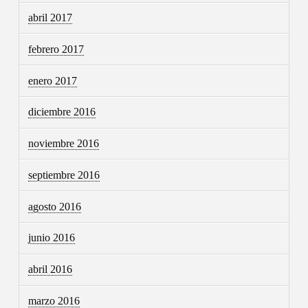
abril 2017
febrero 2017
enero 2017
diciembre 2016
noviembre 2016
septiembre 2016
agosto 2016
junio 2016
abril 2016
marzo 2016