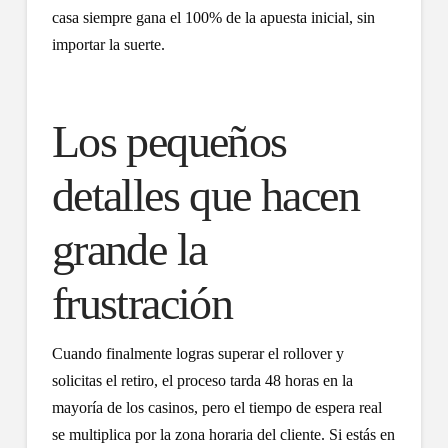
casa siempre gana el 100% de la apuesta inicial, sin
importar la suerte.
Los pequeños
detalles que hacen
grande la
frustración
Cuando finalmente logras superar el rollover y
solicitas el retiro, el proceso tarda 48 horas en la
mayoría de los casinos, pero el tiempo de espera real
se multiplica por la zona horaria del cliente. Si estás en