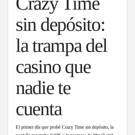
Crazy Time
sin depósito:
la trampa del
casino que
nadie te
cuenta
El primer día que probé Crazy Time sin depósito, la