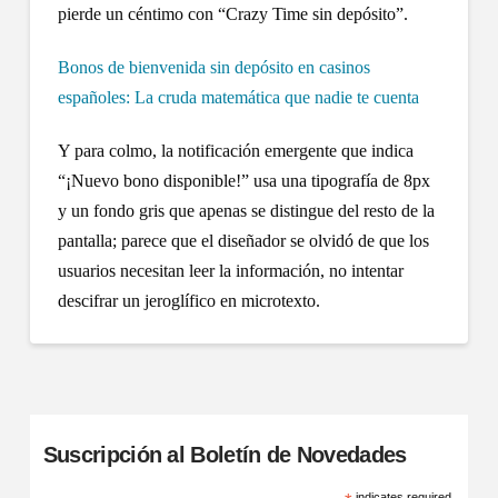
pierde un céntimo con “Crazy Time sin depósito”.
Bonos de bienvenida sin depósito en casinos
españoles: La cruda matemática que nadie te cuenta
Y para colmo, la notificación emergente que indica
“¡Nuevo bono disponible!” usa una tipografía de 8px
y un fondo gris que apenas se distingue del resto de la
pantalla; parece que el diseñador se olvidó de que los
usuarios necesitan leer la información, no intentar
descifrar un jeroglífico en microtexto.
Suscripción al Boletín de Novedades
indicates required