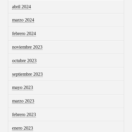
abril 2024
marzo 2024
febrero 2024
noviembre 2023
octubre 2023
septiembre 2023
mayo 2023
marzo 2023
febrero 2023
enero 2023