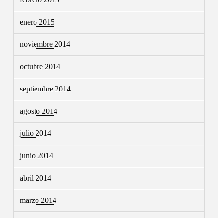
enero 2015
noviembre 2014
octubre 2014
septiembre 2014
agosto 2014
julio 2014
junio 2014
abril 2014
marzo 2014