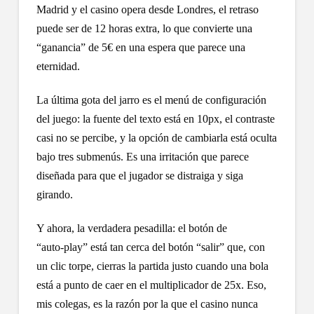
Madrid y el casino opera desde Londres, el retraso
puede ser de 12 horas extra, lo que convierte una
“ganancia” de 5€ en una espera que parece una
eternidad.
La última gota del jarro es el menú de configuración
del juego: la fuente del texto está en 10px, el contraste
casi no se percibe, y la opción de cambiarla está oculta
bajo tres submenús. Es una irritación que parece
diseñada para que el jugador se distraiga y siga
girando.
Y ahora, la verdadera pesadilla: el botón de
“auto‑play” está tan cerca del botón “salir” que, con
un clic torpe, cierras la partida justo cuando una bola
está a punto de caer en el multiplicador de 25x. Eso,
mis colegas, es la razón por la que el casino nunca