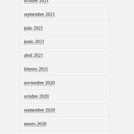
octubre 2021
septiembre 2021
julio 2021
junio 2021
abril 2021
febrero 2021
noviembre 2020
octubre 2020
septiembre 2020
marzo 2020