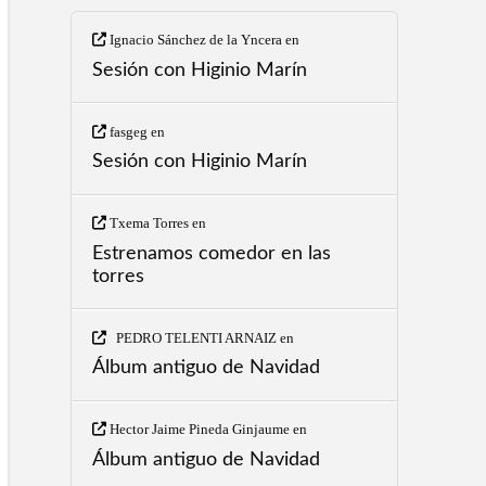
Ignacio Sánchez de la Yncera
en
Sesión con Higinio Marín
fasgeg
en
Sesión con Higinio Marín
Txema Torres
en
Estrenamos comedor en las
torres
PEDRO TELENTI ARNAIZ
en
Álbum antiguo de Navidad
Hector Jaime Pineda Ginjaume
en
Álbum antiguo de Navidad