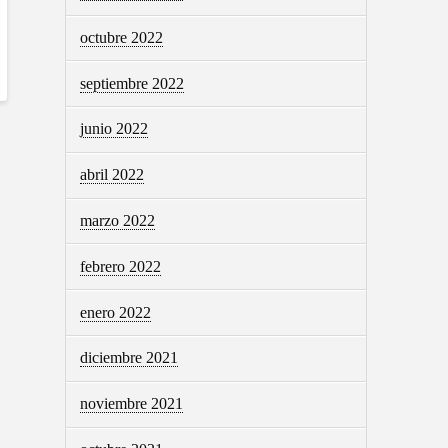
octubre 2022
septiembre 2022
junio 2022
abril 2022
marzo 2022
febrero 2022
enero 2022
diciembre 2021
noviembre 2021