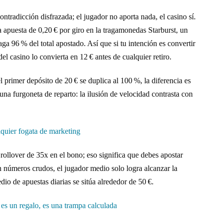
ntradicción disfrazada; el jugador no aporta nada, el casino sí.
 apuesta de 0,20 € por giro en la tragamonedas Starburst, un
a 96 % del total apostado. Así que si tu intención es convertir
el casino lo convierta en 12 € antes de cualquier retiro.
 primer depósito de 20 € se duplica al 100 %, la diferencia es
una furgoneta de reparto: la ilusión de velocidad contrasta con
quier fogata de marketing
rollover de 35x en el bono; eso significa que debes apostar
En números crudos, el jugador medio solo logra alcanzar la
io de apuestas diarias se sitúa alrededor de 50 €.
es un regalo, es una trampa calculada