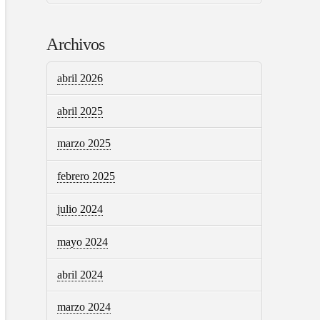
Archivos
abril 2026
abril 2025
marzo 2025
febrero 2025
julio 2024
mayo 2024
abril 2024
marzo 2024