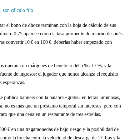
, son cálculo frío
char el bono de dhoze terminan con la hoja de cálculo de sus
número 0,75 aparece como la tasa promedio de retorno después
peras convertir 10 € en 100 €, deberías haber empezado con
nos operan con márgenes de beneficio del 5 % al 7 %, y la
 fuente de ingresos: el jugador que nunca alcanza el requisito
as esperanzas.
e publica banners con la palabra «gratis» en letras luminosas,
a, no es más que un préstamo temporal sin intereses, pero con
ro que una cena en un restaurante de tres estrellas.
1 000 € en una tragamonedas de bajo riesgo y la posibilidad de
 como la brecha entre la velocidad de descarga de 1 Gbps y la