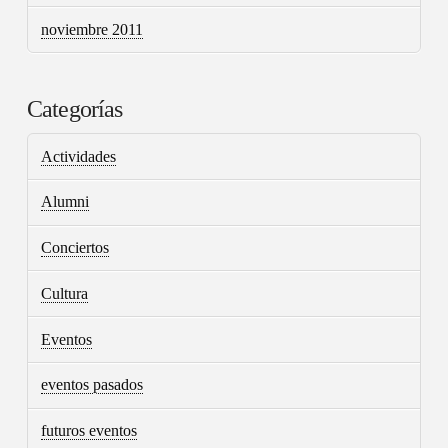
noviembre 2011
Categorías
Actividades
Alumni
Conciertos
Cultura
Eventos
eventos pasados
futuros eventos