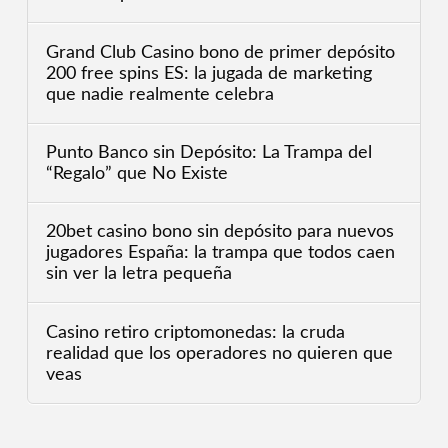
Grand Club Casino bono de primer depósito
200 free spins ES: la jugada de marketing
que nadie realmente celebra
Punto Banco sin Depósito: La Trampa del
“Regalo” que No Existe
20bet casino bono sin depósito para nuevos
jugadores España: la trampa que todos caen
sin ver la letra pequeña
Casino retiro criptomonedas: la cruda
realidad que los operadores no quieren que
veas