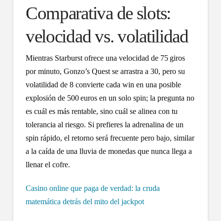
Comparativa de slots:
velocidad vs. volatilidad
Mientras Starburst ofrece una velocidad de 75 giros
por minuto, Gonzo’s Quest se arrastra a 30, pero su
volatilidad de 8 convierte cada win en una posible
explosión de 500 euros en un solo spin; la pregunta no
es cuál es más rentable, sino cuál se alinea con tu
tolerancia al riesgo. Si prefieres la adrenalina de un
spin rápido, el retorno será frecuente pero bajo, similar
a la caída de una lluvia de monedas que nunca llega a
llenar el cofre.
Casino online que paga de verdad: la cruda
matemática detrás del mito del jackpot