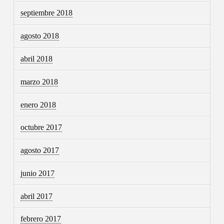
septiembre 2018
agosto 2018
abril 2018
marzo 2018
enero 2018
octubre 2017
agosto 2017
junio 2017
abril 2017
febrero 2017