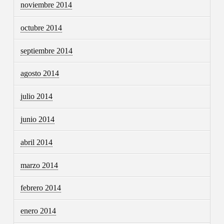
noviembre 2014
octubre 2014
septiembre 2014
agosto 2014
julio 2014
junio 2014
abril 2014
marzo 2014
febrero 2014
enero 2014