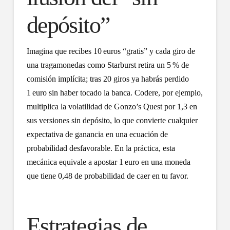
depósito”
Imagina que recibes 10 euros “gratis” y cada giro de
una tragamonedas como Starburst retira un 5 % de
comisión implícita; tras 20 giros ya habrás perdido
1 euro sin haber tocado la banca. Codere, por ejemplo,
multiplica la volatilidad de Gonzo’s Quest por 1,3 en
sus versiones sin depósito, lo que convierte cualquier
expectativa de ganancia en una ecuación de
probabilidad desfavorable. En la práctica, esta
mecánica equivale a apostar 1 euro en una moneda
que tiene 0,48 de probabilidad de caer en tu favor.
Estrategias de