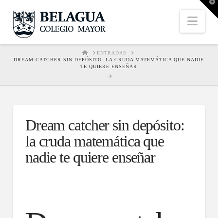
T
t
W
Nav
HOME
ENTRADAS
DREAM CATCHER SIN DEPÓSITO: LA CRUDA MATEMÁTICA QUE NADIE
TE QUIERE ENSEÑAR
Dream catcher sin depósito:
la cruda matemática que
nadie te quiere enseñar