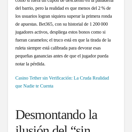
como si fuera un cupón de descuento en la panadería
del barrio, pero la realidad es que menos del 2 % de
los usuarios logran siquiera superar la primera ronda
de apuestas. Bet365, con su historial de 1 200 000
jugadores activos, despliega estos bonos como si
fueran caramelos; el truco está en que la tirada de la
ruleta siempre está calibrada para devorar esas
pequeñas ganancias antes de que el jugador pueda
notar la pérdida.
Casino Tether sin Verificación: La Cruda Realidad
que Nadie te Cuenta
Desmontando la
ilusión del “sin