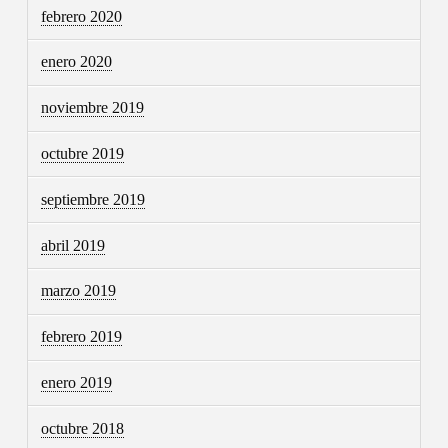
febrero 2020
enero 2020
noviembre 2019
octubre 2019
septiembre 2019
abril 2019
marzo 2019
febrero 2019
enero 2019
octubre 2018