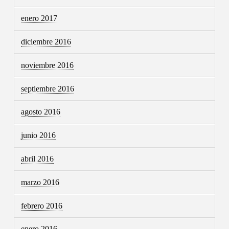
enero 2017
diciembre 2016
noviembre 2016
septiembre 2016
agosto 2016
junio 2016
abril 2016
marzo 2016
febrero 2016
enero 2016