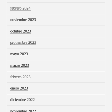
febrero 2024
noviembre 2023
octubre 2023
septiembre 2023
mayo 2023
marzo 2023
febrero 2023
enero 2023
diciembre 2022
noviembre 2022