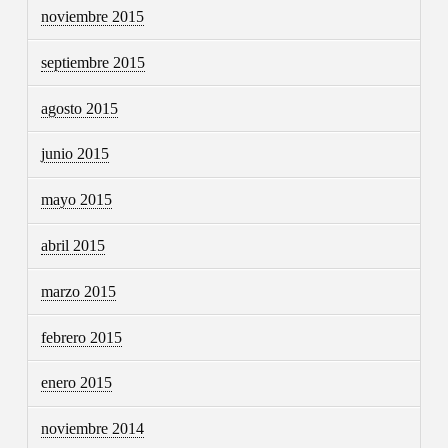
noviembre 2015
septiembre 2015
agosto 2015
junio 2015
mayo 2015
abril 2015
marzo 2015
febrero 2015
enero 2015
noviembre 2014