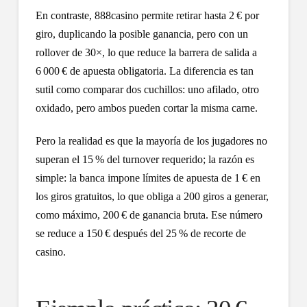
En contraste, 888casino permite retirar hasta 2 € por
giro, duplicando la posible ganancia, pero con un
rollover de 30×, lo que reduce la barrera de salida a
6 000 € de apuesta obligatoria. La diferencia es tan
sutil como comparar dos cuchillos: uno afilado, otro
oxidado, pero ambos pueden cortar la misma carne.
Pero la realidad es que la mayoría de los jugadores no
superan el 15 % del turnover requerido; la razón es
simple: la banca impone límites de apuesta de 1 € en
los giros gratuitos, lo que obliga a 200 giros a generar,
como máximo, 200 € de ganancia bruta. Ese número
se reduce a 150 € después del 25 % de recorte de
casino.