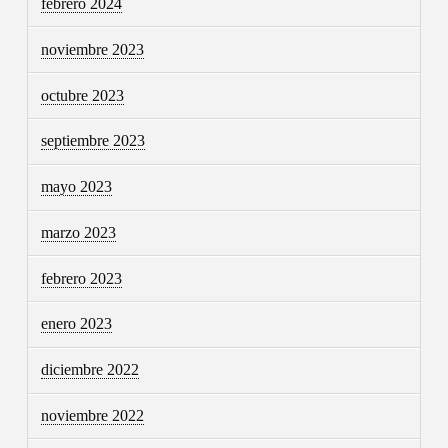
febrero 2024
noviembre 2023
octubre 2023
septiembre 2023
mayo 2023
marzo 2023
febrero 2023
enero 2023
diciembre 2022
noviembre 2022