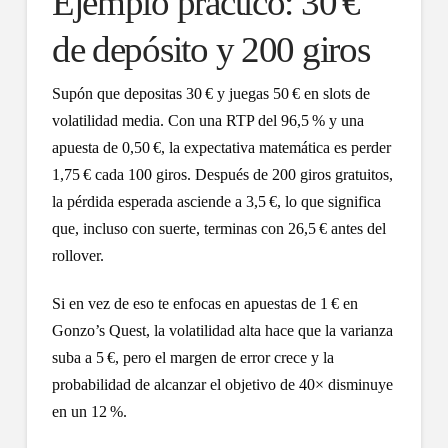
Ejemplo práctico: 30 €
de depósito y 200 giros
Supón que depositas 30 € y juegas 50 € en slots de
volatilidad media. Con una RTP del 96,5 % y una
apuesta de 0,50 €, la expectativa matemática es perder
1,75 € cada 100 giros. Después de 200 giros gratuitos,
la pérdida esperada asciende a 3,5 €, lo que significa
que, incluso con suerte, terminas con 26,5 € antes del
rollover.
Si en vez de eso te enfocas en apuestas de 1 € en
Gonzo’s Quest, la volatilidad alta hace que la varianza
suba a 5 €, pero el margen de error crece y la
probabilidad de alcanzar el objetivo de 40× disminuye
en un 12 %.