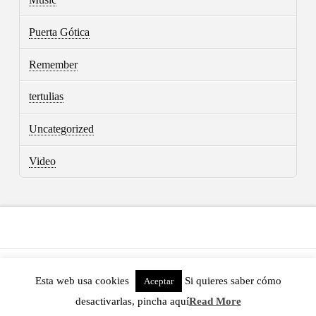
Puerta Gótica
Remember
tertulias
Uncategorized
Video
ASSIGN A MENU
Esta web usa cookies
Si quieres saber cómo
Aceptar
POWERED BY THE
X THEME
desactivarlas, pincha aquí
Read More