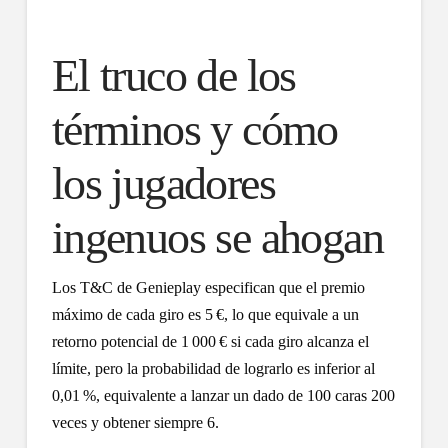
El truco de los
términos y cómo
los jugadores
ingenuos se ahogan
Los T&C de Genieplay especifican que el premio
máximo de cada giro es 5 €, lo que equivale a un
retorno potencial de 1 000 € si cada giro alcanza el
límite, pero la probabilidad de lograrlo es inferior al
0,01 %, equivalente a lanzar un dado de 100 caras 200
veces y obtener siempre 6.