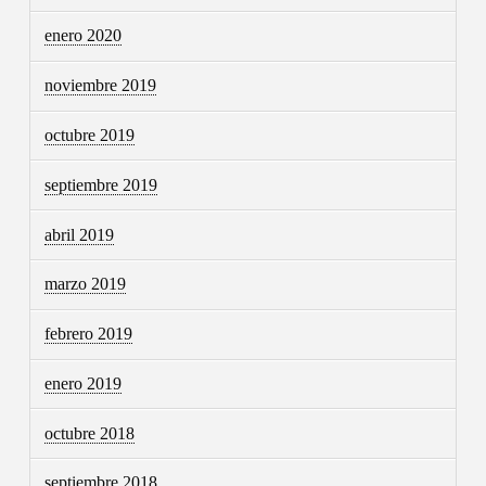
enero 2020
noviembre 2019
octubre 2019
septiembre 2019
abril 2019
marzo 2019
febrero 2019
enero 2019
octubre 2018
septiembre 2018