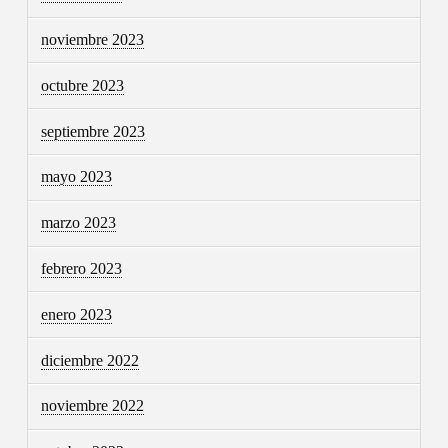
noviembre 2023
octubre 2023
septiembre 2023
mayo 2023
marzo 2023
febrero 2023
enero 2023
diciembre 2022
noviembre 2022