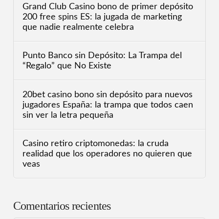
Grand Club Casino bono de primer depósito
200 free spins ES: la jugada de marketing
que nadie realmente celebra
Punto Banco sin Depósito: La Trampa del
“Regalo” que No Existe
20bet casino bono sin depósito para nuevos
jugadores España: la trampa que todos caen
sin ver la letra pequeña
Casino retiro criptomonedas: la cruda
realidad que los operadores no quieren que
veas
Comentarios recientes