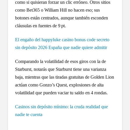
como si quisieran forzar un clic erróneo. Otros sitios
como Bet365 o William Hill no hacen eso; sus
botones están centrados, aunque también esconden
cláusulas en fuentes de 9 pt.
El engaño del happyluke casino bonus code secreto
sin depósito 2026 España que nadie quiere admitir
Comparando la volatilidad de esos giros con la de
Starburst, notarás que Starburst tiene una varianza
baja, mientras que las tiradas gratuitas de Golden Lion
actúan como Gonzo’s Quest, explosiones de alta
volatilidad que pueden vaciar tu saldo en 4 rondas.
Casinos sin depósito mínimo: la cruda realidad que
nadie te cuenta