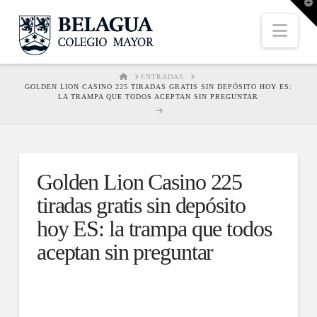
T
t
W
Nav
HOME
ENTRADAS
GOLDEN LION CASINO 225 TIRADAS GRATIS SIN DEPÓSITO HOY ES:
LA TRAMPA QUE TODOS ACEPTAN SIN PREGUNTAR
Golden Lion Casino 225
tiradas gratis sin depósito
hoy ES: la trampa que todos
aceptan sin preguntar