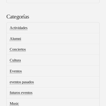
Categorías
Actividades
Alumni
Conciertos
Cultura
Eventos
eventos pasados
futuros eventos
Music