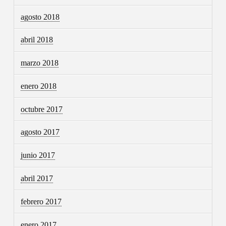
agosto 2018
abril 2018
marzo 2018
enero 2018
octubre 2017
agosto 2017
junio 2017
abril 2017
febrero 2017
enero 2017