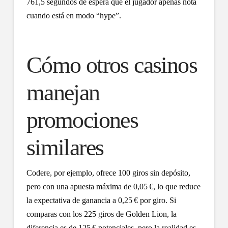
761,5 segundos de espera que el jugador apenas nota
cuando está en modo “hype”.
Cómo otros casinos
manejan
promociones
similares
Codere, por ejemplo, ofrece 100 giros sin depósito,
pero con una apuesta máxima de 0,05 €, lo que reduce
la expectativa de ganancia a 0,25 € por giro. Si
comparas con los 225 giros de Golden Lion, la
diferencia es de 125 € potenciales, pero la realidad es