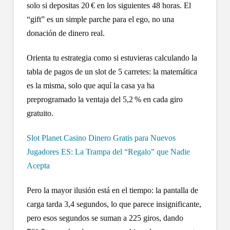
solo si depositas 20 € en los siguientes 48 horas. El
“gift” es un simple parche para el ego, no una
donación de dinero real.
Orienta tu estrategia como si estuvieras calculando la
tabla de pagos de un slot de 5 carretes: la matemática
es la misma, solo que aquí la casa ya ha
preprogramado la ventaja del 5,2 % en cada giro
gratuito.
Slot Planet Casino Dinero Gratis para Nuevos
Jugadores ES: La Trampa del “Regalo” que Nadie
Acepta
Pero la mayor ilusión está en el tiempo: la pantalla de
carga tarda 3,4 segundos, lo que parece insignificante,
pero esos segundos se suman a 225 giros, dando