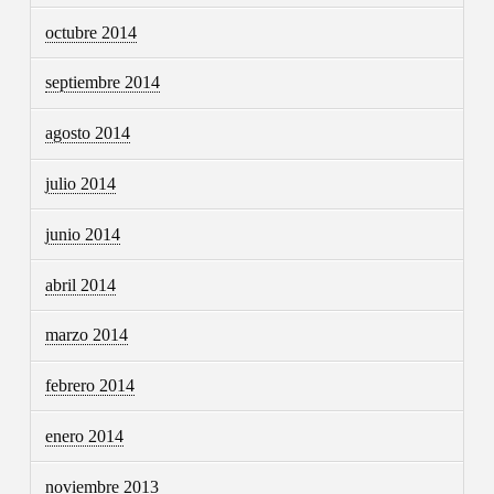
octubre 2014
septiembre 2014
agosto 2014
julio 2014
junio 2014
abril 2014
marzo 2014
febrero 2014
enero 2014
noviembre 2013