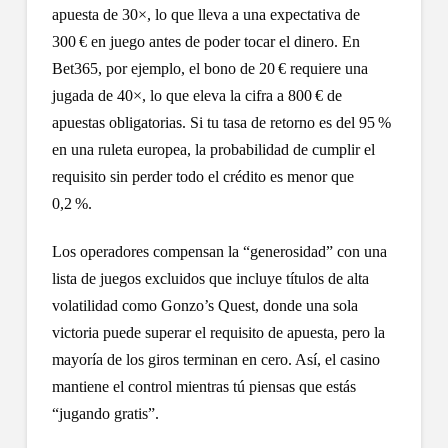
apuesta de 30×, lo que lleva a una expectativa de
300 € en juego antes de poder tocar el dinero. En
Bet365, por ejemplo, el bono de 20 € requiere una
jugada de 40×, lo que eleva la cifra a 800 € de
apuestas obligatorias. Si tu tasa de retorno es del 95 %
en una ruleta europea, la probabilidad de cumplir el
requisito sin perder todo el crédito es menor que
0,2 %.
Los operadores compensan la “generosidad” con una
lista de juegos excluidos que incluye títulos de alta
volatilidad como Gonzo’s Quest, donde una sola
victoria puede superar el requisito de apuesta, pero la
mayoría de los giros terminan en cero. Así, el casino
mantiene el control mientras tú piensas que estás
“jugando gratis”.