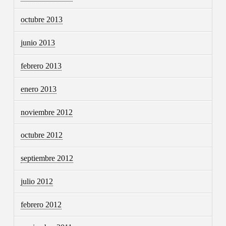
octubre 2013
junio 2013
febrero 2013
enero 2013
noviembre 2012
octubre 2012
septiembre 2012
julio 2012
febrero 2012