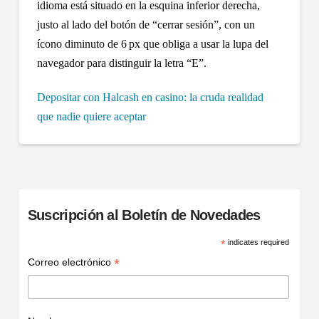
idioma está situado en la esquina inferior derecha,
justo al lado del botón de “cerrar sesión”, con un
ícono diminuto de 6 px que obliga a usar la lupa del
navegador para distinguir la letra “E”.
Depositar con Halcash en casino: la cruda realidad
que nadie quiere aceptar
Suscripción al Boletín de Novedades
*
indicates required
*
Correo electrónico