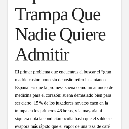
Trampa Que
Nadie Quiere
Admitir
El primer problema que encuentras al buscar el “gran
madrid casino bono sin depósito retiro instantáneo
España” es que la promesa suena como un anuncio de
medicina para el corazón: suena demasiado bien para
ser cierto. 15 % de los jugadores novatos caen en la
trampa en los primeros 48 horas, y la mayoría ni
siquiera nota la condición oculta hasta que el saldo se
evapora más rápido que el vapor de una taza de café