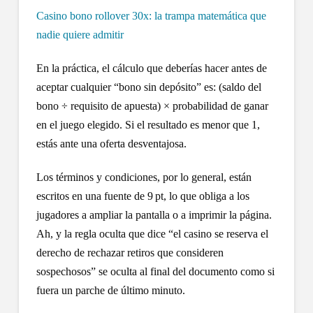
Casino bono rollover 30x: la trampa matemática que
nadie quiere admitir
En la práctica, el cálculo que deberías hacer antes de
aceptar cualquier “bono sin depósito” es: (saldo del
bono ÷ requisito de apuesta) × probabilidad de ganar
en el juego elegido. Si el resultado es menor que 1,
estás ante una oferta desventajosa.
Los términos y condiciones, por lo general, están
escritos en una fuente de 9 pt, lo que obliga a los
jugadores a ampliar la pantalla o a imprimir la página.
Ah, y la regla oculta que dice “el casino se reserva el
derecho de rechazar retiros que consideren
sospechosos” se oculta al final del documento como si
fuera un parche de último minuto.