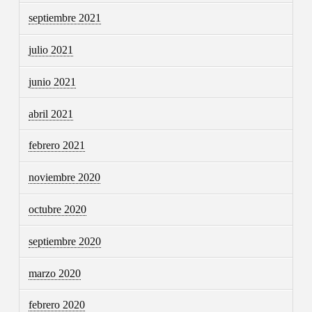
septiembre 2021
julio 2021
junio 2021
abril 2021
febrero 2021
noviembre 2020
octubre 2020
septiembre 2020
marzo 2020
febrero 2020