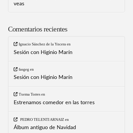
veas
Comentarios recientes
Ignacio Sánchez de la Yncera
en
Sesión con Higinio Marín
fasgeg
en
Sesión con Higinio Marín
Txema Torres
en
Estrenamos comedor en las torres
PEDRO TELENTI ARNAIZ
en
Álbum antiguo de Navidad