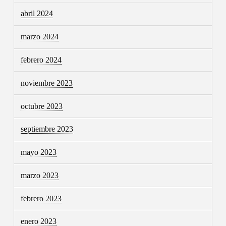
abril 2024
marzo 2024
febrero 2024
noviembre 2023
octubre 2023
septiembre 2023
mayo 2023
marzo 2023
febrero 2023
enero 2023