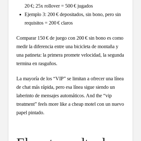
20 €; 25x rollover = 500 € jugados
Ejemplo 3: 200 € depositados, sin bono, pero sin
requisitos = 200 € claros
Comparar 150 € de juego con 200 € sin bono es como
medir la diferencia entre una bicicleta de montaña y
una patineta: la primera promete velocidad, la segunda
termina en rasguños.
La mayoría de los “VIP” se limitan a ofrecer una línea
de chat más rápida, pero esa línea sigue siendo un
laberinto de mensajes automáticos. And the “vip
treatment” feels more like a cheap motel con un nuevo
papel pintado.