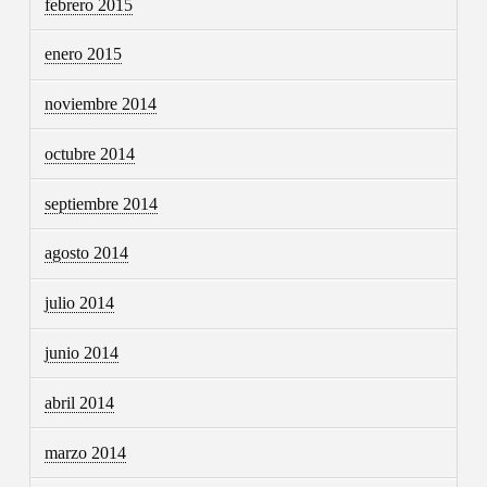
febrero 2015
enero 2015
noviembre 2014
octubre 2014
septiembre 2014
agosto 2014
julio 2014
junio 2014
abril 2014
marzo 2014