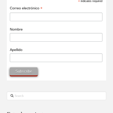
*
indicates required
*
Correo electrónico
Nombre
Apellido
Search