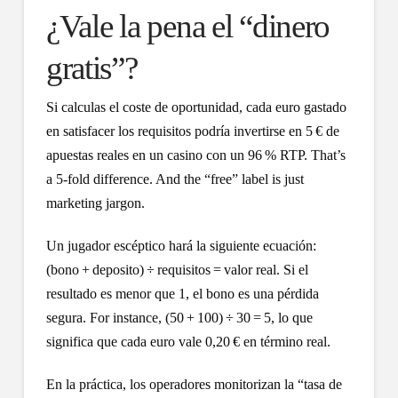
¿Vale la pena el “dinero
gratis”?
Si calculas el coste de oportunidad, cada euro gastado
en satisfacer los requisitos podría invertirse en 5 € de
apuestas reales en un casino con un 96 % RTP. That’s
a 5‑fold difference. And the “free” label is just
marketing jargon.
Un jugador escéptico hará la siguiente ecuación:
(bono + deposito) ÷ requisitos = valor real. Si el
resultado es menor que 1, el bono es una pérdida
segura. For instance, (50 + 100) ÷ 30 = 5, lo que
significa que cada euro vale 0,20 € en término real.
En la práctica, los operadores monitorizan la “tasa de