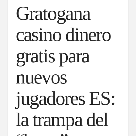
Gratogana
casino dinero
gratis para
nuevos
jugadores ES:
la trampa del