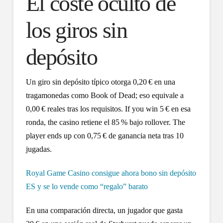
El coste oculto de
los giros sin
depósito
Un giro sin depósito típico otorga 0,20 € en una
tragamonedas como Book of Dead; eso equivale a
0,00 € reales tras los requisitos. If you win 5 € en esa
ronda, the casino retiene el 85 % bajo rollover. The
player ends up con 0,75 € de ganancia neta tras 10
jugadas.
Royal Game Casino consigue ahora bono sin depósito
ES y se lo vende como “regalo” barato
En una comparación directa, un jugador que gasta