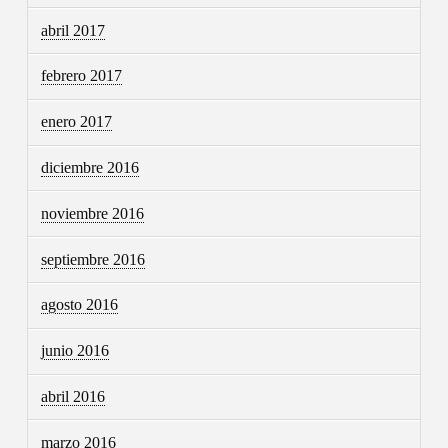
abril 2017
febrero 2017
enero 2017
diciembre 2016
noviembre 2016
septiembre 2016
agosto 2016
junio 2016
abril 2016
marzo 2016