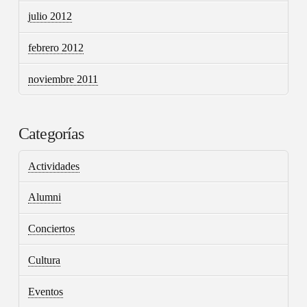
julio 2012
febrero 2012
noviembre 2011
Categorías
Actividades
Alumni
Conciertos
Cultura
Eventos