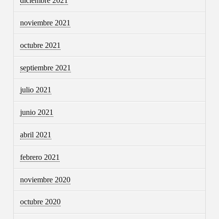
diciembre 2021
noviembre 2021
octubre 2021
septiembre 2021
julio 2021
junio 2021
abril 2021
febrero 2021
noviembre 2020
octubre 2020