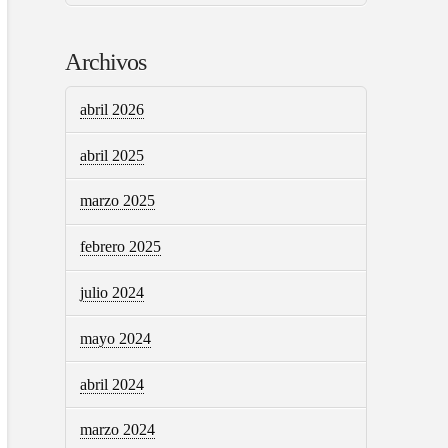
Archivos
abril 2026
abril 2025
marzo 2025
febrero 2025
julio 2024
mayo 2024
abril 2024
marzo 2024