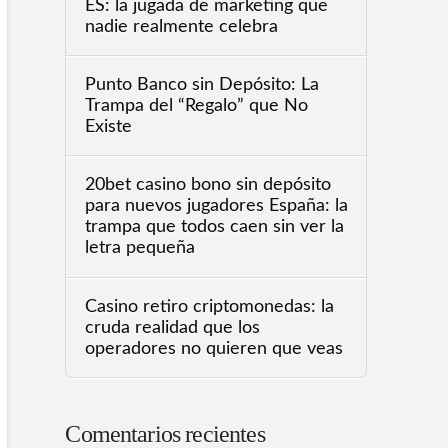
ES: la jugada de marketing que
nadie realmente celebra
Punto Banco sin Depósito: La
Trampa del “Regalo” que No
Existe
20bet casino bono sin depósito
para nuevos jugadores España: la
trampa que todos caen sin ver la
letra pequeña
Casino retiro criptomonedas: la
cruda realidad que los
operadores no quieren que veas
Comentarios recientes