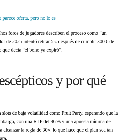
 parece oferta, pero no lo es
chos foros de jugadores describen el proceso como “un
dor de 2025 intentó retirar 5 € después de cumplir 300 € de
e que decía “el bono ya expiró”.
 escépticos y por qué
 slots de baja volatilidad como Fruit Party, esperando que la
embargo, con una RTP del 96 % y una apuesta mínima de
a alcanzar la regla de 30×, lo que hace que el plan sea tan
ara.