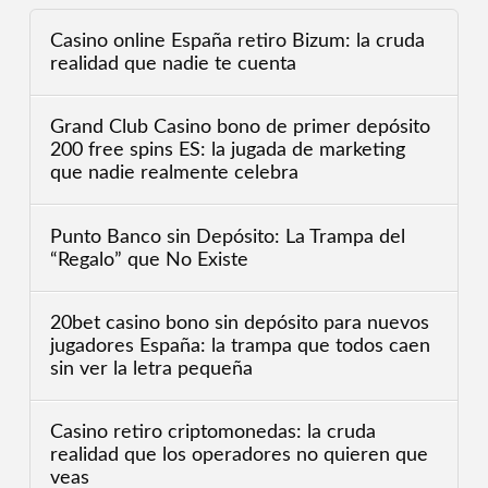
Casino online España retiro Bizum: la cruda
realidad que nadie te cuenta
Grand Club Casino bono de primer depósito
200 free spins ES: la jugada de marketing
que nadie realmente celebra
Punto Banco sin Depósito: La Trampa del
“Regalo” que No Existe
20bet casino bono sin depósito para nuevos
jugadores España: la trampa que todos caen
sin ver la letra pequeña
Casino retiro criptomonedas: la cruda
realidad que los operadores no quieren que
veas