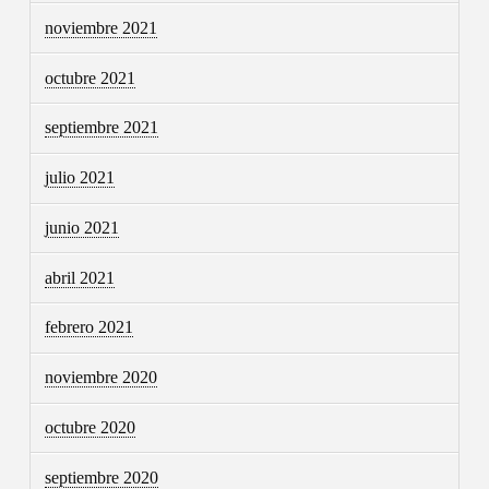
noviembre 2021
octubre 2021
septiembre 2021
julio 2021
junio 2021
abril 2021
febrero 2021
noviembre 2020
octubre 2020
septiembre 2020