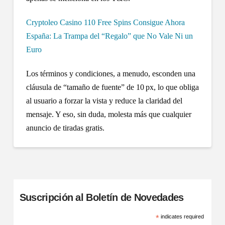
Cryptoleo Casino 110 Free Spins Consigue Ahora
España: La Trampa del “Regalo” que No Vale Ni un
Euro
Los términos y condiciones, a menudo, esconden una
cláusula de “tamaño de fuente” de 10 px, lo que obliga
al usuario a forzar la vista y reduce la claridad del
mensaje. Y eso, sin duda, molesta más que cualquier
anuncio de tiradas gratis.
Suscripción al Boletín de Novedades
*
indicates required