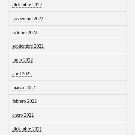
diciembre 2022
noviembre 2022
octubre 2022
septiembre 2022
junio 2022
abril 2022
marzo 2022
febrero 2022
enero 2022
diciembre 2021