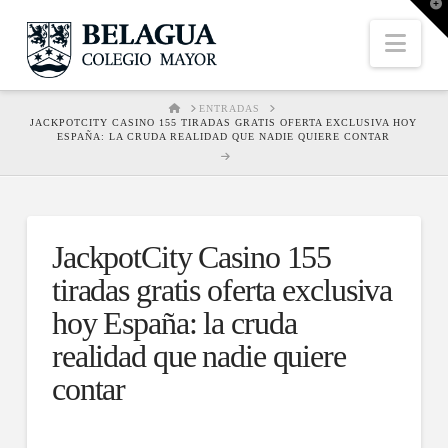
T
t
W
Nav
HOME
ENTRADAS
JACKPOTCITY CASINO 155 TIRADAS GRATIS OFERTA EXCLUSIVA HOY
ESPAÑA: LA CRUDA REALIDAD QUE NADIE QUIERE CONTAR
JackpotCity Casino 155
tiradas gratis oferta exclusiva
hoy España: la cruda
realidad que nadie quiere
contar