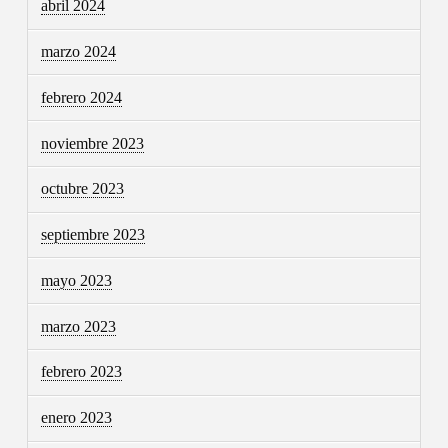
abril 2024
marzo 2024
febrero 2024
noviembre 2023
octubre 2023
septiembre 2023
mayo 2023
marzo 2023
febrero 2023
enero 2023