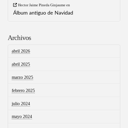
Hector Jaime Pineda Ginjaume
en
Álbum antiguo de Navidad
Archivos
abril 2026
abril 2025
marzo 2025
febrero 2025
julio 2024
mayo 2024