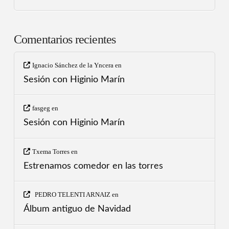
Comentarios recientes
Ignacio Sánchez de la Yncera
en
Sesión con Higinio Marín
fasgeg
en
Sesión con Higinio Marín
Txema Torres
en
Estrenamos comedor en las torres
PEDRO TELENTI ARNAIZ
en
Álbum antiguo de Navidad