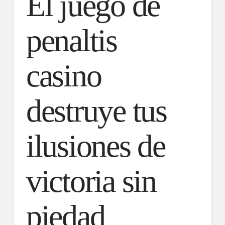
El juego de
penaltis
casino
destruye tus
ilusiones de
victoria sin
piedad