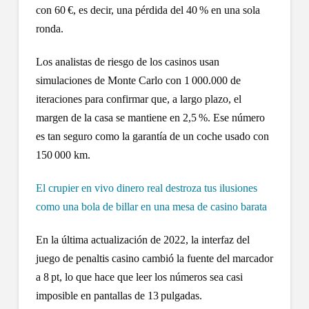
con 60 €, es decir, una pérdida del 40 % en una sola
ronda.
Los analistas de riesgo de los casinos usan
simulaciones de Monte Carlo con 1 000.000 de
iteraciones para confirmar que, a largo plazo, el
margen de la casa se mantiene en 2,5 %. Ese número
es tan seguro como la garantía de un coche usado con
150 000 km.
El crupier en vivo dinero real destroza tus ilusiones
como una bola de billar en una mesa de casino barata
En la última actualización de 2022, la interfaz del
juego de penaltis casino cambió la fuente del marcador
a 8 pt, lo que hace que leer los números sea casi
imposible en pantallas de 13 pulgadas.