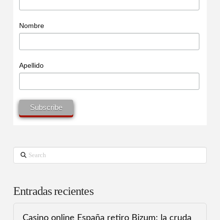
Nombre
Apellido
Search
Entradas recientes
Casino online España retiro Bizum: la cruda