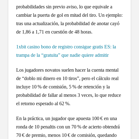
probabilidades sin previo aviso, lo que equivale a
cambiar la puerta de gol en mitad del tiro. Un ejemplo:
tras una actualización, la probabilidad de anotar cayó
de 1,86 a 1,71 en cuestión de 48 horas.
1xbit casino bono de registro consigue gratis ES: la
trampa de la “gratuita” que nadie quiere admitir
Los jugadores novatos suelen hacer la cuenta mental
de “doblo mi dinero en 10 tiros”, pero el cálculo real
incluye 10 % de comisión, 5 % de retención y la
probabilidad de fallar al menos 3 veces, lo que reduce
el retorno esperado al 62 %.
En la práctica, un jugador que apuesta 100 € en una
ronda de 10 penaltis con un 70 % de acierto obtendrá
70 € de premio, menos 10 € de comisión, quedando