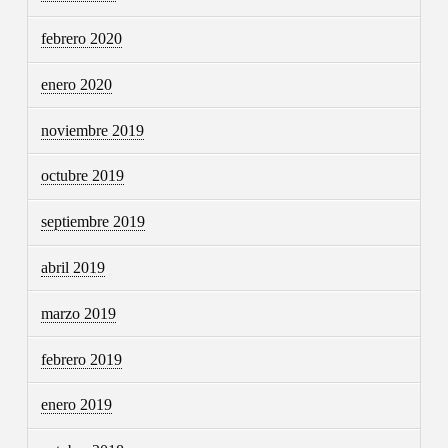
febrero 2020
enero 2020
noviembre 2019
octubre 2019
septiembre 2019
abril 2019
marzo 2019
febrero 2019
enero 2019