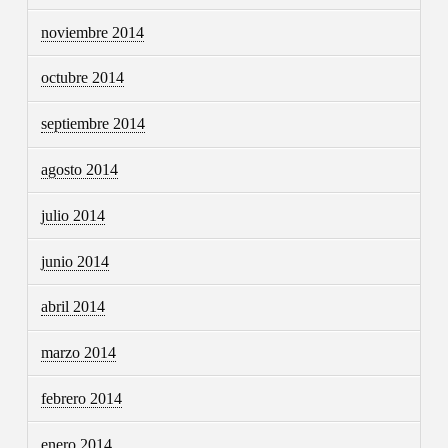
noviembre 2014
octubre 2014
septiembre 2014
agosto 2014
julio 2014
junio 2014
abril 2014
marzo 2014
febrero 2014
enero 2014