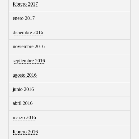
febrero 2017
enero 2017
diciembre 2016
noviembre 2016
septiembre 2016
agosto 2016
junio 2016
abril 2016
marzo 2016
febrero 2016