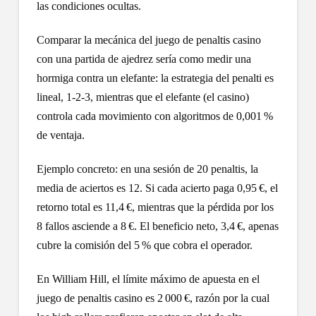
las condiciones ocultas.
Comparar la mecánica del juego de penaltis casino
con una partida de ajedrez sería como medir una
hormiga contra un elefante: la estrategia del penalti es
lineal, 1‑2‑3, mientras que el elefante (el casino)
controla cada movimiento con algoritmos de 0,001 %
de ventaja.
Ejemplo concreto: en una sesión de 20 penaltis, la
media de aciertos es 12. Si cada acierto paga 0,95 €, el
retorno total es 11,4 €, mientras que la pérdida por los
8 fallos asciende a 8 €. El beneficio neto, 3,4 €, apenas
cubre la comisión del 5 % que cobra el operador.
En William Hill, el límite máximo de apuesta en el
juego de penaltis casino es 2 000 €, razón por la cual