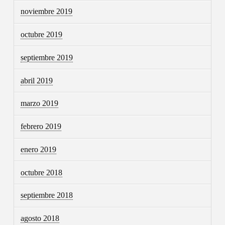
noviembre 2019
octubre 2019
septiembre 2019
abril 2019
marzo 2019
febrero 2019
enero 2019
octubre 2018
septiembre 2018
agosto 2018