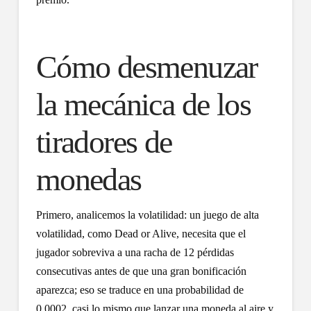
Cómo desmenuzar
la mecánica de los
tiradores de
monedas
Primero, analicemos la volatilidad: un juego de alta
volatilidad, como Dead or Alive, necesita que el
jugador sobreviva a una racha de 12 pérdidas
consecutivas antes de que una gran bonificación
aparezca; eso se traduce en una probabilidad de
0,0002, casi lo mismo que lanzar una moneda al aire y