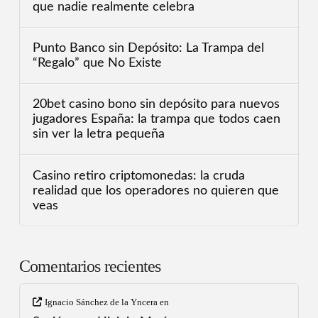
que nadie realmente celebra
Punto Banco sin Depósito: La Trampa del
“Regalo” que No Existe
20bet casino bono sin depósito para nuevos
jugadores España: la trampa que todos caen
sin ver la letra pequeña
Casino retiro criptomonedas: la cruda
realidad que los operadores no quieren que
veas
Comentarios recientes
Ignacio Sánchez de la Yncera
en