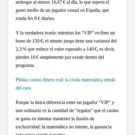
arriesgar al menos 16,67 € al día, lo que supera el
gasto medio de un jugador casual en España, que
ronda los 8 € diarios.
Y la verdadera ironía: mientras los “VIP” reciben un
bono de 150 €, el mismo juego tiene una varianza del
2,3 % que reduce el valor esperado a 140 €, es decir,
pierdes 10 € simplemente por existir dentro del
programa.
Plinko casino dinero real: la cruda matemática detrás
del caos
Porque la única diferencia entre un jugador “VIP” y
uno ordinario es la cantidad de “regalos” que el casino
se gasta en intentar mantener la ilusión de
exclusividad; la matemática no miente, la ganancia
neta sigue siendo negativa.