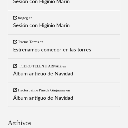
Sesión con Higinio Marín
fasgeg
en
Sesión con Higinio Marín
Txema Torres
en
Estrenamos comedor en las torres
PEDRO TELENTI ARNAIZ
en
Álbum antiguo de Navidad
Hector Jaime Pineda Ginjaume
en
Álbum antiguo de Navidad
Archivos