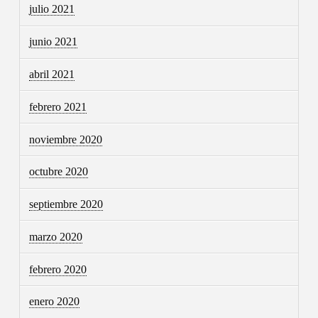
julio 2021
junio 2021
abril 2021
febrero 2021
noviembre 2020
octubre 2020
septiembre 2020
marzo 2020
febrero 2020
enero 2020