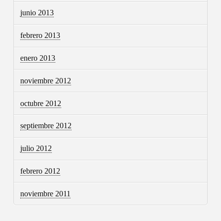
junio 2013
febrero 2013
enero 2013
noviembre 2012
octubre 2012
septiembre 2012
julio 2012
febrero 2012
noviembre 2011