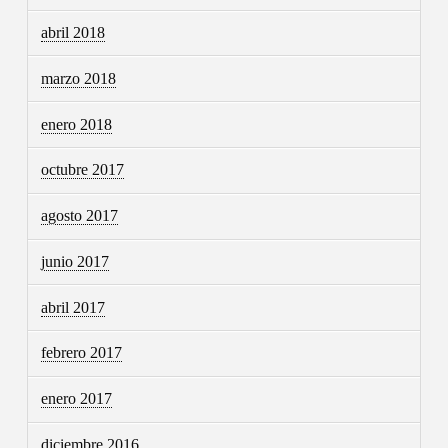
abril 2018
marzo 2018
enero 2018
octubre 2017
agosto 2017
junio 2017
abril 2017
febrero 2017
enero 2017
diciembre 2016