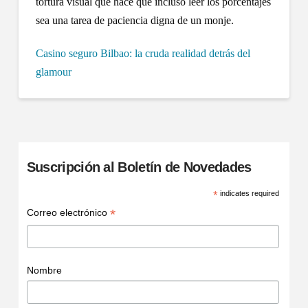
tortura visual que hace que incluso leer los porcentajes
sea una tarea de paciencia digna de un monje.
Casino seguro Bilbao: la cruda realidad detrás del
glamour
Suscripción al Boletín de Novedades
*
indicates required
*
Correo electrónico
Nombre