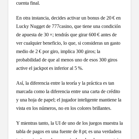
cuenta final.
En otra instancia, decides activar un bonus de 20 € en
Lucky Nugget de 777casino, que tiene una condición
de apuesta de 30 ×; tendrás que girar 600 € antes de
ver cualquier beneficio, lo que, si consideras un gasto
medio de 2 € por giro, implica 300 giros; la
probabilidad de que al menos uno de esos 300 giros
active el jackpot es inferior al 5 %.
Así, la diferencia entre la teoría y la práctica es tan
marcada como la diferencia entre una carta de crédito
y una hoja de papel; el jugador inteligente mantiene la
vista en los números, no en los colores brillantes.
Y mientras tanto, la UI de uno de los juegos muestra la
tabla de pagos en una fuente de 8 pt; es una verdadera