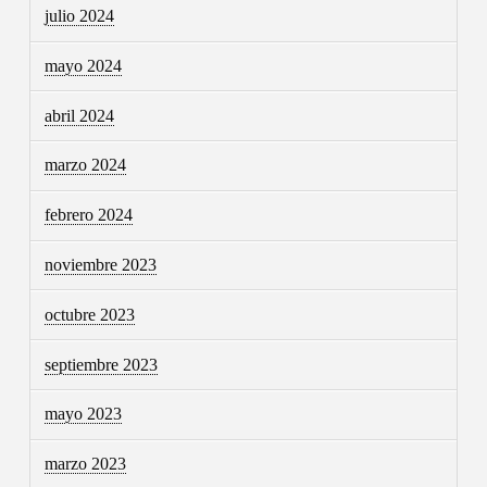
julio 2024
mayo 2024
abril 2024
marzo 2024
febrero 2024
noviembre 2023
octubre 2023
septiembre 2023
mayo 2023
marzo 2023