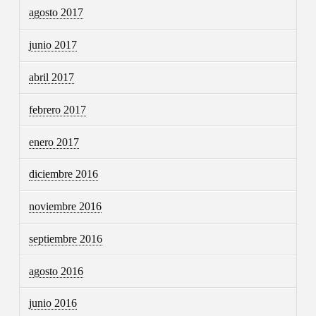
agosto 2017
junio 2017
abril 2017
febrero 2017
enero 2017
diciembre 2016
noviembre 2016
septiembre 2016
agosto 2016
junio 2016