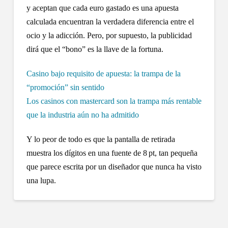
y aceptan que cada euro gastado es una apuesta
calculada encuentran la verdadera diferencia entre el
ocio y la adicción. Pero, por supuesto, la publicidad
dirá que el “bono” es la llave de la fortuna.
Casino bajo requisito de apuesta: la trampa de la
“promoción” sin sentido
Los casinos con mastercard son la trampa más rentable
que la industria aún no ha admitido
Y lo peor de todo es que la pantalla de retirada
muestra los dígitos en una fuente de 8 pt, tan pequeña
que parece escrita por un diseñador que nunca ha visto
una lupa.