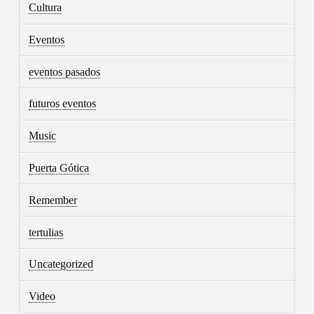
Cultura
Eventos
eventos pasados
futuros eventos
Music
Puerta Gótica
Remember
tertulias
Uncategorized
Video