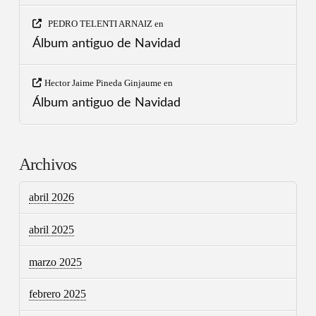
PEDRO TELENTI ARNAIZ
en
Álbum antiguo de Navidad
Hector Jaime Pineda Ginjaume
en
Álbum antiguo de Navidad
Archivos
abril 2026
abril 2025
marzo 2025
febrero 2025