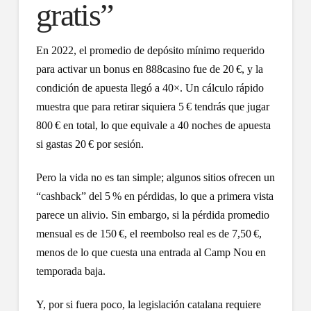
gratis”
En 2022, el promedio de depósito mínimo requerido
para activar un bonus en 888casino fue de 20 €, y la
condición de apuesta llegó a 40×. Un cálculo rápido
muestra que para retirar siquiera 5 € tendrás que jugar
800 € en total, lo que equivale a 40 noches de apuesta
si gastas 20 € por sesión.
Pero la vida no es tan simple; algunos sitios ofrecen un
“cashback” del 5 % en pérdidas, lo que a primera vista
parece un alivio. Sin embargo, si la pérdida promedio
mensual es de 150 €, el reembolso real es de 7,50 €,
menos de lo que cuesta una entrada al Camp Nou en
temporada baja.
Y, por si fuera poco, la legislación catalana requiere