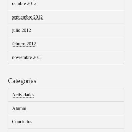
octubre 2012
septiembre 2012
julio 2012
febrero 2012
noviembre 2011
Categorías
Actividades
Alumni
Conciertos