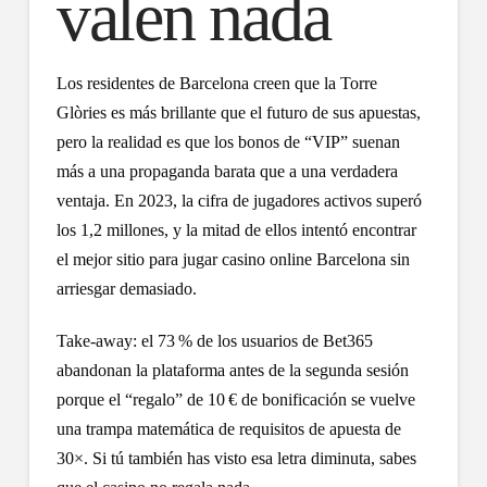
valen nada
Los residentes de Barcelona creen que la Torre
Glòries es más brillante que el futuro de sus apuestas,
pero la realidad es que los bonos de “VIP” suenan
más a una propaganda barata que a una verdadera
ventaja. En 2023, la cifra de jugadores activos superó
los 1,2 millones, y la mitad de ellos intentó encontrar
el mejor sitio para jugar casino online Barcelona sin
arriesgar demasiado.
Take‑away: el 73 % de los usuarios de Bet365
abandonan la plataforma antes de la segunda sesión
porque el “regalo” de 10 € de bonificación se vuelve
una trampa matemática de requisitos de apuesta de
30×. Si tú también has visto esa letra diminuta, sabes