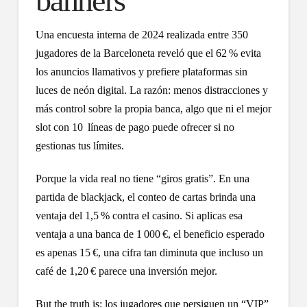
banners
Una encuesta interna de 2024 realizada entre 350
jugadores de la Barceloneta reveló que el 62 % evita
los anuncios llamativos y prefiere plataformas sin
luces de neón digital. La razón: menos distracciones y
más control sobre la propia banca, algo que ni el mejor
slot con 10 líneas de pago puede ofrecer si no
gestionas tus límites.
Porque la vida real no tiene “giros gratis”. En una
partida de blackjack, el conteo de cartas brinda una
ventaja del 1,5 % contra el casino. Si aplicas esa
ventaja a una banca de 1 000 €, el beneficio esperado
es apenas 15 €, una cifra tan diminuta que incluso un
café de 1,20 € parece una inversión mejor.
But the truth is: los jugadores que persiguen un “VIP”