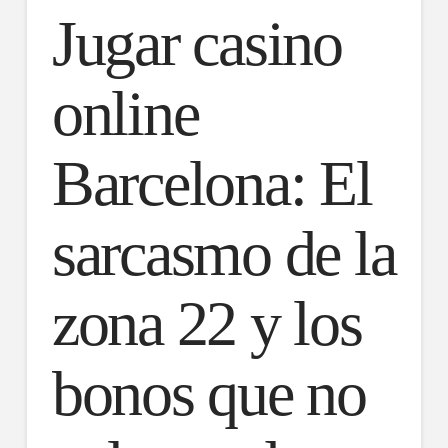
Jugar casino
online
Barcelona: El
sarcasmo de la
zona 22 y los
bonos que no