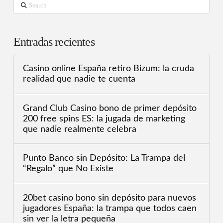
Search
Entradas recientes
Casino online España retiro Bizum: la cruda
realidad que nadie te cuenta
Grand Club Casino bono de primer depósito
200 free spins ES: la jugada de marketing
que nadie realmente celebra
Punto Banco sin Depósito: La Trampa del
“Regalo” que No Existe
20bet casino bono sin depósito para nuevos
jugadores España: la trampa que todos caen
sin ver la letra pequeña