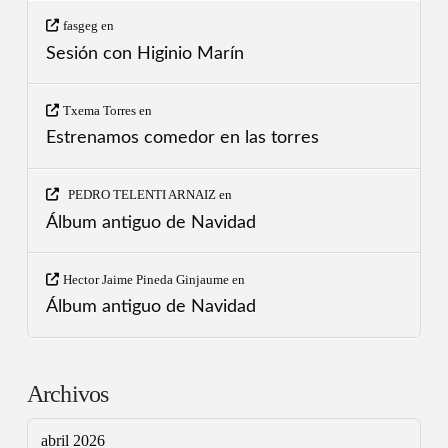
fasgeg
en
Sesión con Higinio Marín
Txema Torres
en
Estrenamos comedor en las torres
PEDRO TELENTI ARNAIZ
en
Álbum antiguo de Navidad
Hector Jaime Pineda Ginjaume
en
Álbum antiguo de Navidad
Archivos
abril 2026