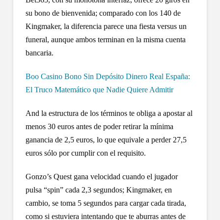
su bono de bienvenida; comparado con los 140 de
Kingmaker, la diferencia parece una fiesta versus un
funeral, aunque ambos terminan en la misma cuenta
bancaria.
Boo Casino Bono Sin Depósito Dinero Real España:
El Truco Matemático que Nadie Quiere Admitir
And la estructura de los términos te obliga a apostar al
menos 30 euros antes de poder retirar la mínima
ganancia de 2,5 euros, lo que equivale a perder 27,5
euros sólo por cumplir con el requisito.
Gonzo’s Quest gana velocidad cuando el jugador
pulsa “spin” cada 2,3 segundos; Kingmaker, en
cambio, se toma 5 segundos para cargar cada tirada,
como si estuviera intentando que te aburras antes de