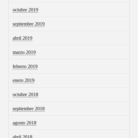
octubre 2019
septiembre 2019
abril 2019
marzo 2019
febrero 2019
enero 2019
octubre 2018
septiembre 2018
agosto 2018
abril 2018