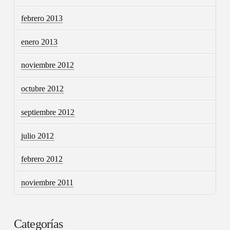
febrero 2013
enero 2013
noviembre 2012
octubre 2012
septiembre 2012
julio 2012
febrero 2012
noviembre 2011
Categorías