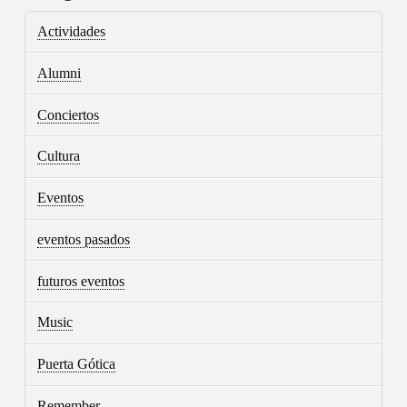
Actividades
Alumni
Conciertos
Cultura
Eventos
eventos pasados
futuros eventos
Music
Puerta Gótica
Remember