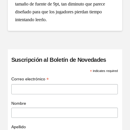
tamaño de fuente de 9pt, tan diminuto que parece
diseñado para que los jugadores pierdan tiempo
intentando leerlo.
Suscripción al Boletín de Novedades
*
indicates required
*
Correo electrónico
Nombre
Apellido