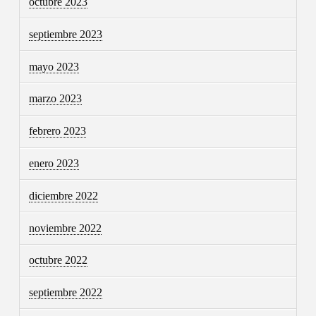
octubre 2023
septiembre 2023
mayo 2023
marzo 2023
febrero 2023
enero 2023
diciembre 2022
noviembre 2022
octubre 2022
septiembre 2022