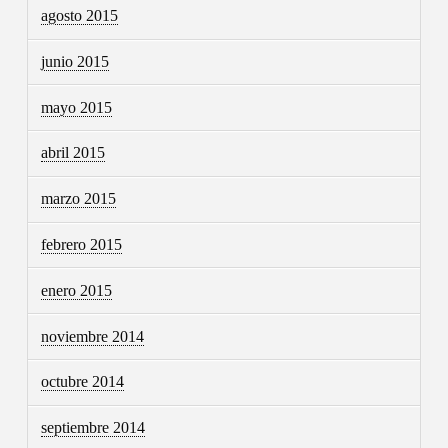
agosto 2015
junio 2015
mayo 2015
abril 2015
marzo 2015
febrero 2015
enero 2015
noviembre 2014
octubre 2014
septiembre 2014