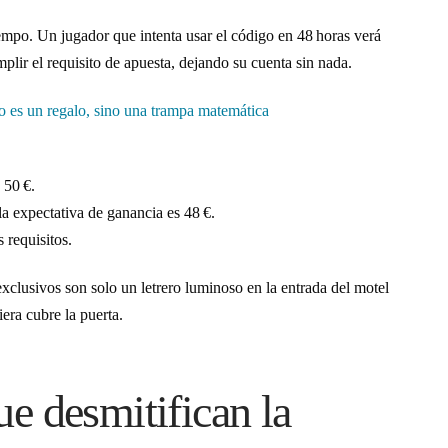
iempo. Un jugador que intenta usar el código en 48 horas verá
plir el requisito de apuesta, dejando su cuenta sin nada.
o es un regalo, sino una trampa matemática
 50 €.
la expectativa de ganancia es 48 €.
 requisitos.
clusivos son solo un letrero luminoso en la entrada del motel
era cubre la puerta.
ue desmitifican la