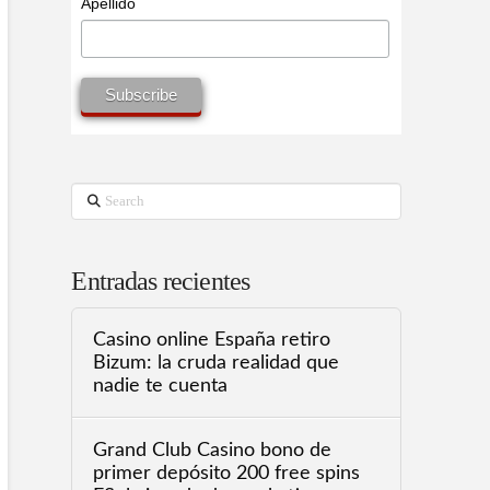
Apellido
Search
Entradas recientes
Casino online España retiro
Bizum: la cruda realidad que
nadie te cuenta
Grand Club Casino bono de
primer depósito 200 free spins