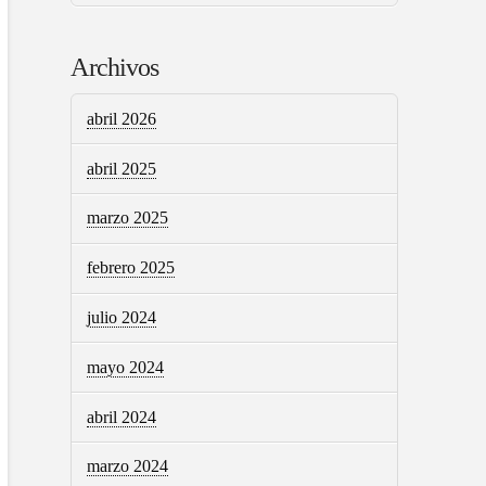
Archivos
abril 2026
abril 2025
marzo 2025
febrero 2025
julio 2024
mayo 2024
abril 2024
marzo 2024