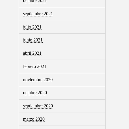
octubre 2021
septiembre 2021
julio 2021
junio 2021
abril 2021
febrero 2021
noviembre 2020
octubre 2020
septiembre 2020
marzo 2020