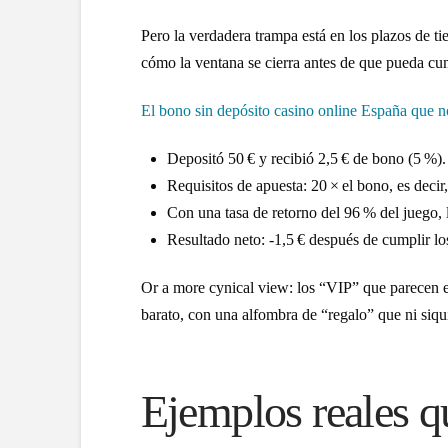
Pero la verdadera trampa está en los plazos de t
cómo la ventana se cierra antes de que pueda cum
El bono sin depósito casino online España que n
Depositó 50 € y recibió 2,5 € de bono (5 %).
Requisitos de apuesta: 20 × el bono, es decir,
Con una tasa de retorno del 96 % del juego, 
Resultado neto: -1,5 € después de cumplir los
Or a more cynical view: los “VIP” que parecen ex
barato, con una alfombra de “regalo” que ni siqui
Ejemplos reales q