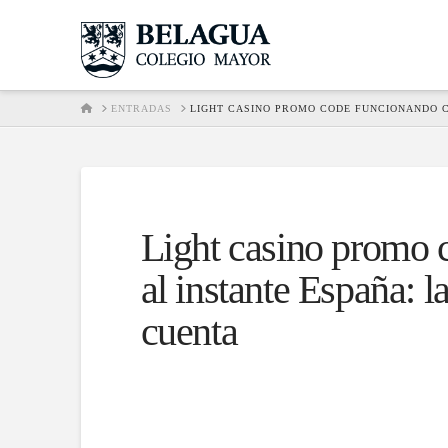
HOME
ENTRADAS
LIGHT CASINO PROMO CODE FUNCIONANDO C
Light casino promo 
al instante España: l
cuenta