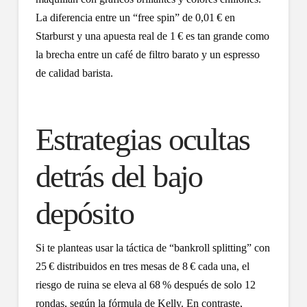
La diferencia entre un “free spin” de 0,01 € en
Starburst y una apuesta real de 1 € es tan grande como
la brecha entre un café de filtro barato y un espresso
de calidad barista.
Estrategias ocultas
detrás del bajo
depósito
Si te planteas usar la táctica de “bankroll splitting” con
25 € distribuidos en tres mesas de 8 € cada una, el
riesgo de ruina se eleva al 68 % después de solo 12
rondas, según la fórmula de Kelly. En contraste,