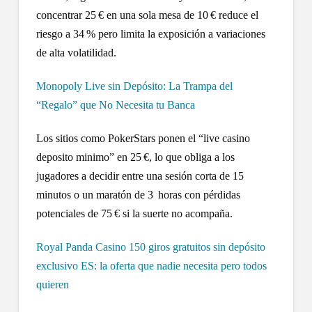
concentrar 25 € en una sola mesa de 10 € reduce el
riesgo a 34 % pero limita la exposición a variaciones
de alta volatilidad.
Monopoly Live sin Depósito: La Trampa del
“Regalo” que No Necesita tu Banca
Los sitios como PokerStars ponen el “live casino
deposito minimo” en 25 €, lo que obliga a los
jugadores a decidir entre una sesión corta de 15
minutos o un maratón de 3 horas con pérdidas
potenciales de 75 € si la suerte no acompaña.
Royal Panda Casino 150 giros gratuitos sin depósito
exclusivo ES: la oferta que nadie necesita pero todos
quieren