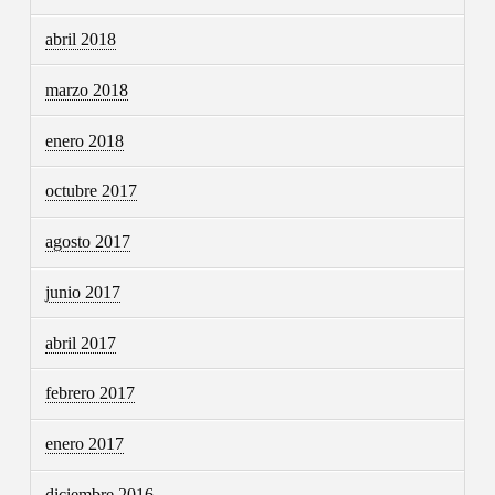
abril 2018
marzo 2018
enero 2018
octubre 2017
agosto 2017
junio 2017
abril 2017
febrero 2017
enero 2017
diciembre 2016