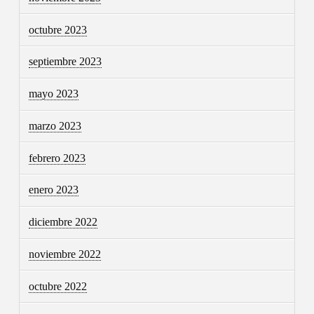
octubre 2023
septiembre 2023
mayo 2023
marzo 2023
febrero 2023
enero 2023
diciembre 2022
noviembre 2022
octubre 2022