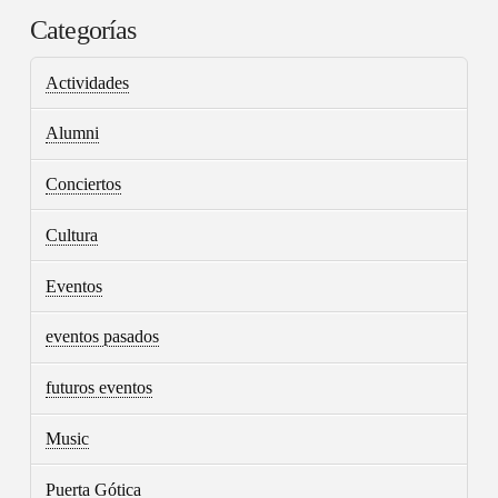
Categorías
Actividades
Alumni
Conciertos
Cultura
Eventos
eventos pasados
futuros eventos
Music
Puerta Gótica