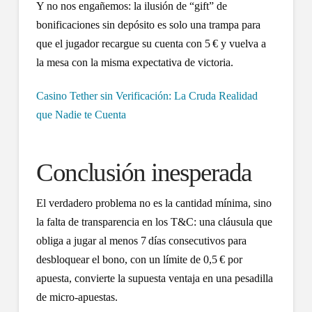
Y no nos engañemos: la ilusión de “gift” de
bonificaciones sin depósito es solo una trampa para
que el jugador recargue su cuenta con 5 € y vuelva a
la mesa con la misma expectativa de victoria.
Casino Tether sin Verificación: La Cruda Realidad
que Nadie te Cuenta
Conclusión inesperada
El verdadero problema no es la cantidad mínima, sino
la falta de transparencia en los T&C: una cláusula que
obliga a jugar al menos 7 días consecutivos para
desbloquear el bono, con un límite de 0,5 € por
apuesta, convierte la supuesta ventaja en una pesadilla
de micro‑apuestas.