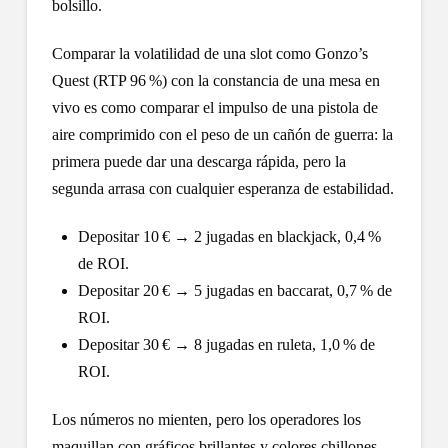
bolsillo.
Comparar la volatilidad de una slot como Gonzo’s
Quest (RTP 96 %) con la constancia de una mesa en
vivo es como comparar el impulso de una pistola de
aire comprimido con el peso de un cañón de guerra: la
primera puede dar una descarga rápida, pero la
segunda arrasa con cualquier esperanza de estabilidad.
Depositar 10 € → 2 jugadas en blackjack, 0,4 %
de ROI.
Depositar 20 € → 5 jugadas en baccarat, 0,7 % de
ROI.
Depositar 30 € → 8 jugadas en ruleta, 1,0 % de
ROI.
Los números no mienten, pero los operadores los
maquillan con gráficos brillantes y colores chillones.