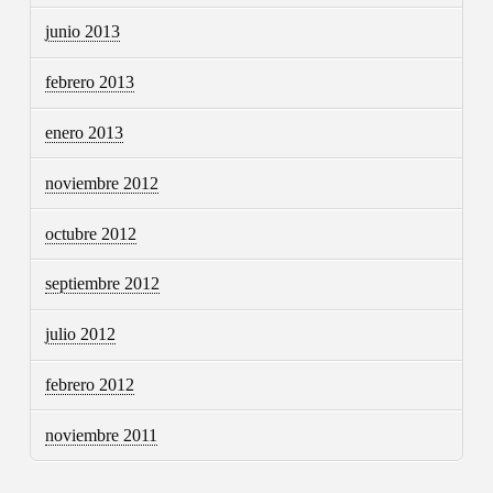
junio 2013
febrero 2013
enero 2013
noviembre 2012
octubre 2012
septiembre 2012
julio 2012
febrero 2012
noviembre 2011