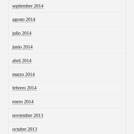
septiembre 2014
agosto 2014
julio 2014
junio 2014
abril 2014
marzo 2014
febrero 2014
enero 2014
noviembre 2013
octubre 2013