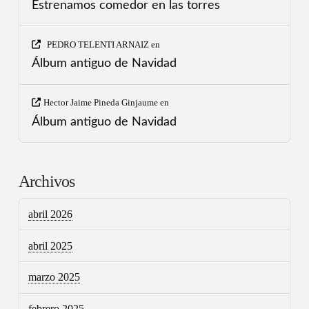
Estrenamos comedor en las torres
PEDRO TELENTI ARNAIZ
en
Álbum antiguo de Navidad
Hector Jaime Pineda Ginjaume
en
Álbum antiguo de Navidad
Archivos
abril 2026
abril 2025
marzo 2025
febrero 2025