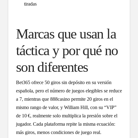
tiradas
Marcas que usan la
táctica y por qué no
son diferentes
Bet365 ofrece 50 giros sin depósito en su versión
española, pero el número de juegos elegibles se reduce
a 7, mientras que 888casino permite 20 giros en el
mismo rango de valor, y William Hill, con su “VIP”
de 10 €, realmente solo multiplica la presión sobre el
jugador. Cada plataforma repite la misma ecuación:
más giros, menos condiciones de juego real.