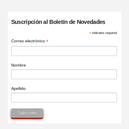
Suscripción al Boletín de Novedades
*
indicates required
*
Correo electrónico
Nombre
Apellido