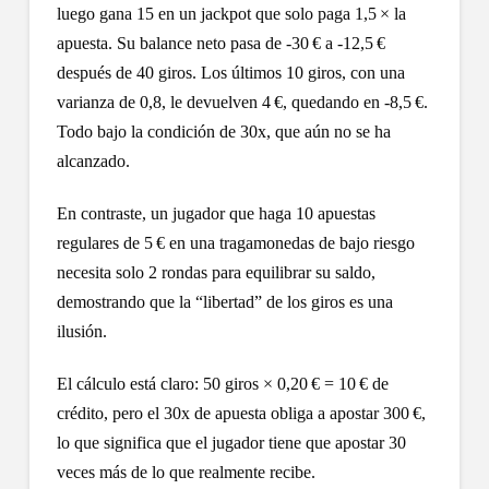
luego gana 15 en un jackpot que solo paga 1,5 × la
apuesta. Su balance neto pasa de -30 € a -12,5 €
después de 40 giros. Los últimos 10 giros, con una
varianza de 0,8, le devuelven 4 €, quedando en -8,5 €.
Todo bajo la condición de 30x, que aún no se ha
alcanzado.
En contraste, un jugador que haga 10 apuestas
regulares de 5 € en una tragamonedas de bajo riesgo
necesita solo 2 rondas para equilibrar su saldo,
demostrando que la “libertad” de los giros es una
ilusión.
El cálculo está claro: 50 giros × 0,20 € = 10 € de
crédito, pero el 30x de apuesta obliga a apostar 300 €,
lo que significa que el jugador tiene que apostar 30
veces más de lo que realmente recibe.