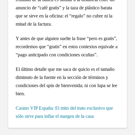
anuncio de “café gratis” y la taza de plástico barata
que se sirve en la oficina: el “regalo” no cubre ni la
mitad de la factura.
Y antes de que alguien suelte la frase “pero es gratis”,
recordemos que “gratis” en estos contextos equivale a
“pago anticipado con condiciones ocultas”.
El último detalle que me saca de quicio es el tamaño
diminuto de la fuente en la sección de términos y
condiciones del spin de bienvenida; ni con lupa se lee
bien.
Casino VIP España: El mito del trato exclusivo que
sólo sirve para inflar el margen de la casa