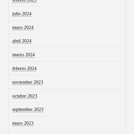
julio 2024
mayo 2024
abril 2024
marzo 2024
febrero 2024
noviembre 2023
octubre 2023
septiembre 2023
mayo 2023