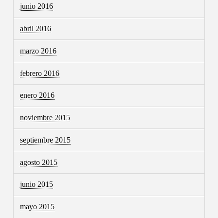
junio 2016
abril 2016
marzo 2016
febrero 2016
enero 2016
noviembre 2015
septiembre 2015
agosto 2015
junio 2015
mayo 2015