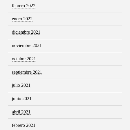
febrero 2022
enero 2022
diciembre 2021
noviembre 2021
octubre 2021
septiembre 2021
julio 2021
junio 2021
abril 2021
febrero 2021