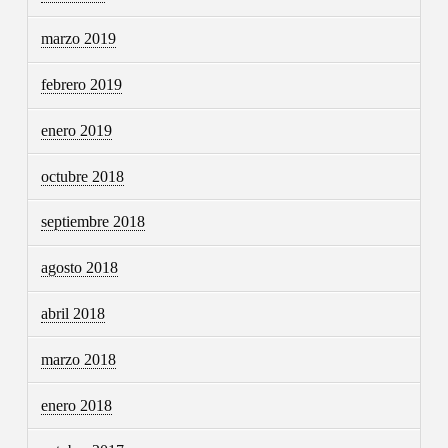
marzo 2019
febrero 2019
enero 2019
octubre 2018
septiembre 2018
agosto 2018
abril 2018
marzo 2018
enero 2018