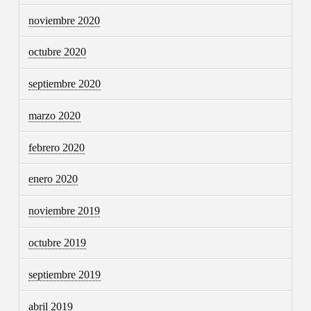
noviembre 2020
octubre 2020
septiembre 2020
marzo 2020
febrero 2020
enero 2020
noviembre 2019
octubre 2019
septiembre 2019
abril 2019