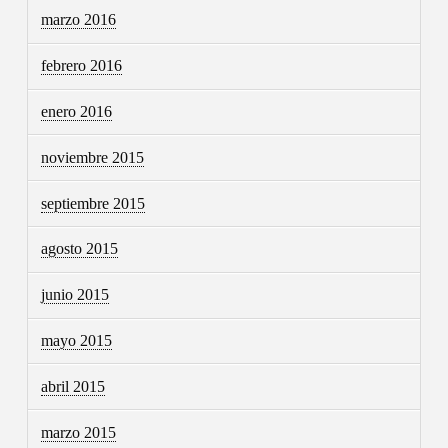
marzo 2016
febrero 2016
enero 2016
noviembre 2015
septiembre 2015
agosto 2015
junio 2015
mayo 2015
abril 2015
marzo 2015