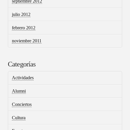
septiembre 2012
julio 2012
febrero 2012
noviembre 2011
Categorías
Actividades
Alumni
Conciertos
Cultura