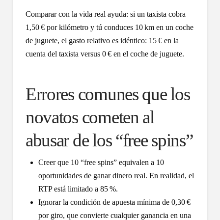
Comparar con la vida real ayuda: si un taxista cobra
1,50 € por kilómetro y tú conduces 10 km en un coche
de juguete, el gasto relativo es idéntico: 15 € en la
cuenta del taxista versus 0 € en el coche de juguete.
Errores comunes que los
novatos cometen al
abusar de los “free spins”
Creer que 10 “free spins” equivalen a 10
oportunidades de ganar dinero real. En realidad, el
RTP está limitado a 85 %.
Ignorar la condición de apuesta mínima de 0,30 €
por giro, que convierte cualquier ganancia en una