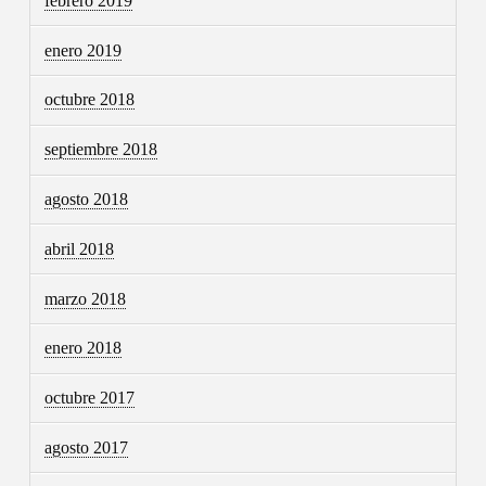
febrero 2019
enero 2019
octubre 2018
septiembre 2018
agosto 2018
abril 2018
marzo 2018
enero 2018
octubre 2017
agosto 2017