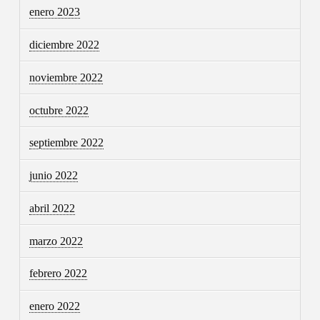
enero 2023
diciembre 2022
noviembre 2022
octubre 2022
septiembre 2022
junio 2022
abril 2022
marzo 2022
febrero 2022
enero 2022