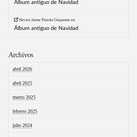
Álbum antiguo de Navidad
Hector Jaime Pineda Ginjaume
en
Álbum antiguo de Navidad
Archivos
abril 2026
abril 2025
marzo 2025
febrero 2025
julio 2024