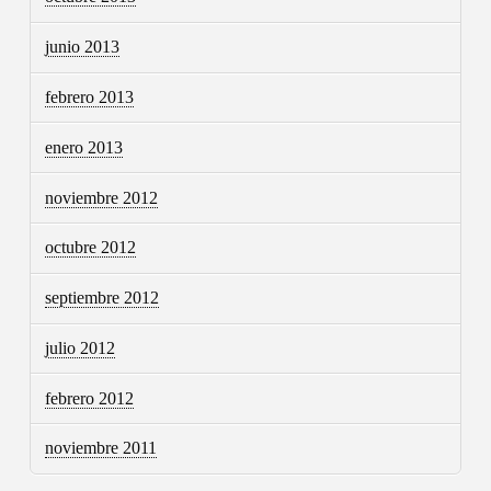
junio 2013
febrero 2013
enero 2013
noviembre 2012
octubre 2012
septiembre 2012
julio 2012
febrero 2012
noviembre 2011