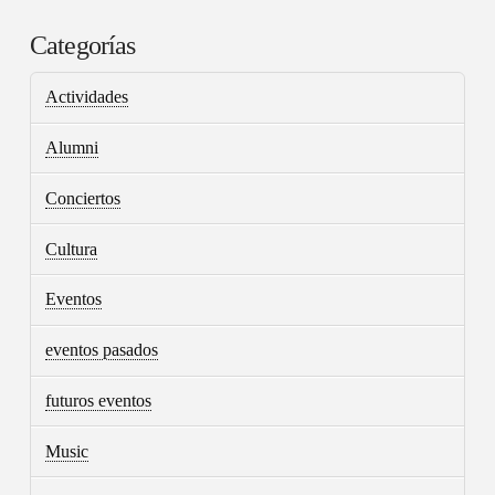
Categorías
Actividades
Alumni
Conciertos
Cultura
Eventos
eventos pasados
futuros eventos
Music