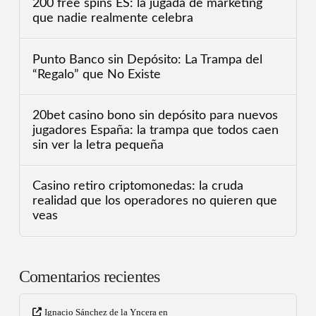
200 free spins ES: la jugada de marketing
que nadie realmente celebra
Punto Banco sin Depósito: La Trampa del
“Regalo” que No Existe
20bet casino bono sin depósito para nuevos
jugadores España: la trampa que todos caen
sin ver la letra pequeña
Casino retiro criptomonedas: la cruda
realidad que los operadores no quieren que
veas
Comentarios recientes
Ignacio Sánchez de la Yncera
en