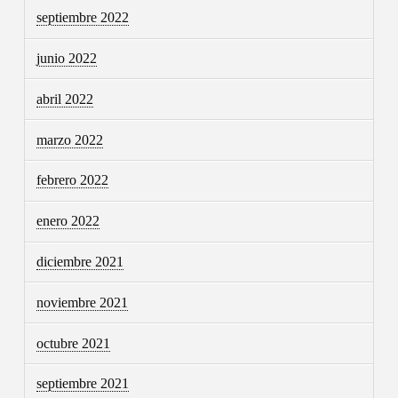
septiembre 2022
junio 2022
abril 2022
marzo 2022
febrero 2022
enero 2022
diciembre 2021
noviembre 2021
octubre 2021
septiembre 2021