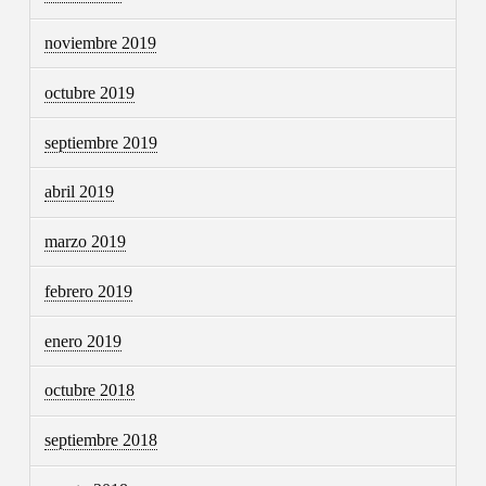
noviembre 2019
octubre 2019
septiembre 2019
abril 2019
marzo 2019
febrero 2019
enero 2019
octubre 2018
septiembre 2018