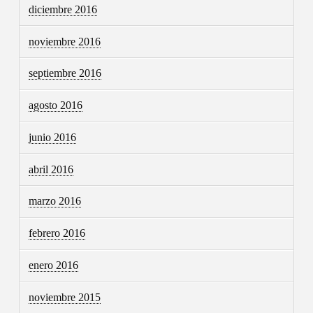
diciembre 2016
noviembre 2016
septiembre 2016
agosto 2016
junio 2016
abril 2016
marzo 2016
febrero 2016
enero 2016
noviembre 2015