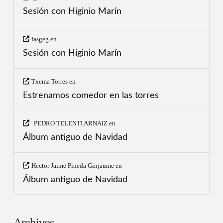
Sesión con Higinio Marín
fasgeg
en
Sesión con Higinio Marín
Txema Torres
en
Estrenamos comedor en las torres
PEDRO TELENTI ARNAIZ
en
Álbum antiguo de Navidad
Hector Jaime Pineda Ginjaume
en
Álbum antiguo de Navidad
Archivos