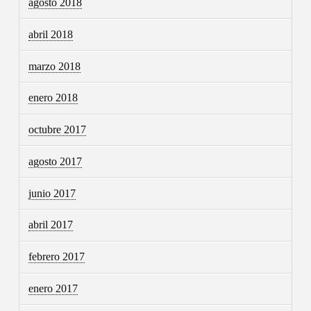
agosto 2018
abril 2018
marzo 2018
enero 2018
octubre 2017
agosto 2017
junio 2017
abril 2017
febrero 2017
enero 2017